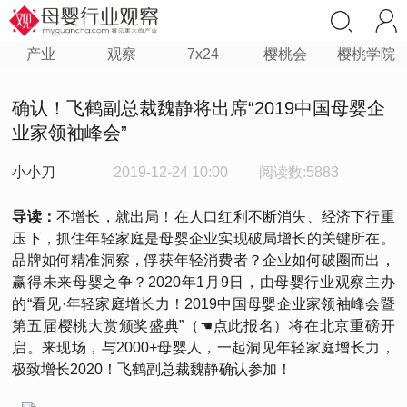
产业
观察
7x24
樱桃会
樱桃学院
确认！飞鹤副总裁魏静将出席“2019中国母婴企
业家领袖峰会”
小小刀
2019-12-24 10:00
阅读数:5883
导读：
不增长，就出局！在人口红利不断消失、经济下行重
压下，抓住年轻家庭是母婴企业实现破局增长的关键所在。
品牌如何精准洞察，俘获年轻消费者？企业如何破圈而出，
赢得未来母婴之争？2020年1月9日，由母婴行业观察主办
的“看见·年轻家庭增长力！2019中国母婴企业家领袖峰会暨
第五届樱桃大赏颁奖盛典”（☚点此报名）将在北京重磅开
启。来现场，与2000+母婴人，一起洞见年轻家庭增长力，
极致增长2020！飞鹤副总裁魏静确认参加！