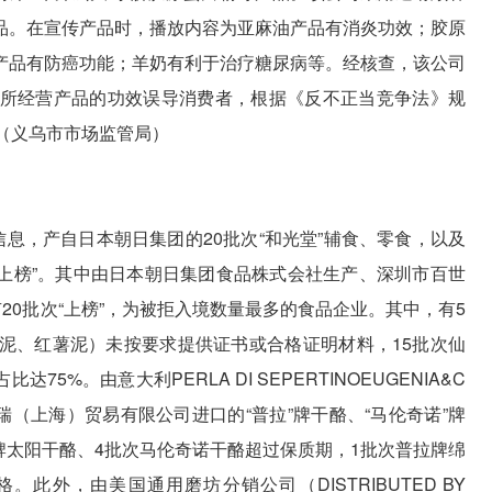
品。在宣传产品时，播放内容为亚麻油产品有消炎功效；胶原
产品有防癌功能；羊奶有利于治疗糖尿病等。经核查，该公司
所经营产品的功效误导消费者，根据《反不正当竞争法》规
（义乌市市场监管局）
品信息，产自日本朝日集团的20批次“和光堂”辅食、零食，以及
“上榜”。其中由日本朝日集团食品株式会社生产、深圳市百世
20批次“上榜”，为被拒入境数量最多的食品企业。其中，有5
泥、红薯泥）未按要求提供证书或合格证明材料，15批次仙
%。由意大利PERLA DI SEPERTINOEUGENIA&C
司生产、诺瑞（上海）贸易有限公司进口的“普拉”牌干酪、“马伦奇诺”牌
拉牌太阳干酪、4批次马伦奇诺干酪超过保质期，1批次普拉牌绵
此外，由美国通用磨坊分销公司（DISTRIBUTED BY