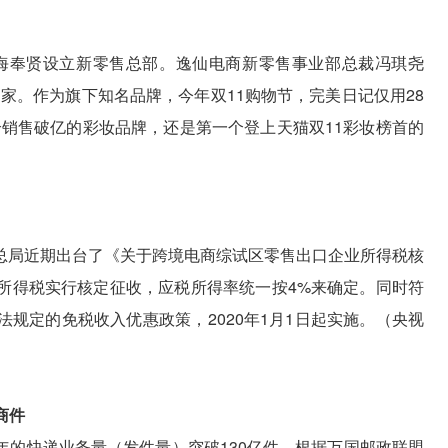
上海奉贤设立新零售总部。逸仙电商新零售事业部总裁冯琪尧
00 家。作为旗下知名品牌，今年双11购物节，完美日记仅用28
首个销售破亿的彩妆品牌，还是第一个登上天猫双11彩妆榜首的
总局近期出台了《关于跨境电商综试区零售出口企业所得税核
所得税实行核定征收，应税所得率统一按4%来确定。同时符
规定的免税收入优惠政策，2020年1月1日起实施。（央视
商件
年的快递业务量（发件量）突破130亿件。根据万国邮政联盟