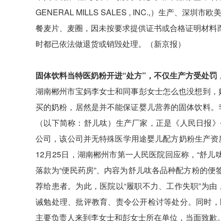
GENERAL MILLS SALES , INC.,）生产、
餐麦片、麦圈，因未按要求提供证书或合格证明材料
时都已依法做退货或销毁处理。（新京报）
固体饮料当特医奶粉开进“处方”，不仅生产方受处罚
湖南郴州市宝妈李女士和同事彭女士怎么也没想到，
买的奶粉，居然是并不能保证婴儿营养的固体饮料。
（以下简称：舒儿呔）生产厂家，正是《人民日报》
公司，该公司并无特殊医学用途婴儿配方奶粉生产资
12月25日，湖南郴州市第一人民医院回应称，“舒儿
落款为“便民药房”、内容为舒儿呔各品种配方粉的
荐给患者。为此，医院以“履职不力、工作失职”为
诫勉处理、批评教育、责令公开检讨等处分。同时，
主要负责人来到李女士和彭女士所在单位，当面致歉