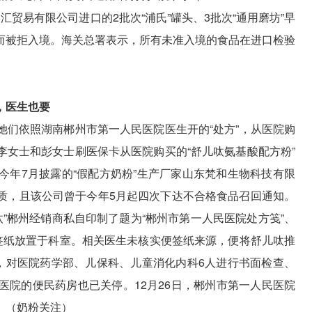
深圳市欧美汇贸易有限公司进口的2批次“浦氏”罐头、3批次“通用磨坊”早
而被拒入境。海关总署表示，所有未准入境的食品在进口检验
，医生也要
她们依照湖南郴州市第一人民医院医生开的“处方”，从医院购
李女士和彭女士刷医保卡从医院购买的“舒儿呔氨基酸配方粉”
今年7月披露的“假配方奶粉”生产厂家山东梵和生物科技有限
质，且该公司曾于今年5月起四次下达不合格食品召回通知。
呔”郴州经销商私自印制了题为“郴州市第一人民医院处方笺”、
便签纸放置于科室。相关医生未核实便签纸来源，便将舒儿呔推
由，对医院药学部、儿保科、儿童消化内科6人进行书面检查、
医院的便民药房也已关停。12月26日，郴州市第一人民医院
。（奶粉关注）