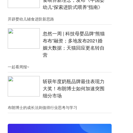
幼儿“探索进阶式喂养”指南》
开辟婴幼儿辅食进阶新思路
忽然一周 |​​ 科技母婴品牌“熊猫
布布”融资；​多地发布2021婚
姻大数据；天猫回应更名转自
营
一起看周报~
斩获年度奶瓶品牌最佳表现力
大奖！布朗博士如何加速突围
细分市场
布朗博士的成长法则值得行业思考与学习