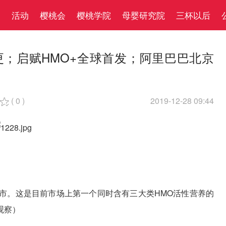
察
活动
樱桃会
樱桃学院
母婴研究院
三杯以后
；启赋HMO+全球首发​；阿里巴巴北京
(
0
)
2019-12-28 09:44

东上市。这是目前市场上第一个同时含有三大类HMO活性营养的
观察）