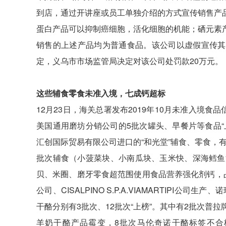
到店，通过开讲座或员工单独介绍的方式宣传销售产
蛋白产品可以抑制癌细胞，活化细胞的机能；硒元素
销售的上述产品均为普通食品。该公司以虚假宣传其
定，义乌市市场监管局决定对该公司处罚款20万元。
这些辅食零食未准入境，七成钙超标
12月23日，海关总署发布2019年10月未准入境食
美国通用磨坊分销公司的5批次罐头、早餐片等食品
汇创国际贸易有限公司进口的“和光堂”辅食、零食，有
批次辅食（小菠菜块、小南瓜块、玉米快、深海鳕鱼
贝、米圈、磨牙零食超范围使用食品营养强化剂钙，占比达75
公司、CISALPINO S.P.A.VIAMARTIPI公
干酪分别有3批次、12批次“上榜”。其中有2批次普
羊奶干酪产品霉变，8批次马伦奇诺干酪标签不合格。