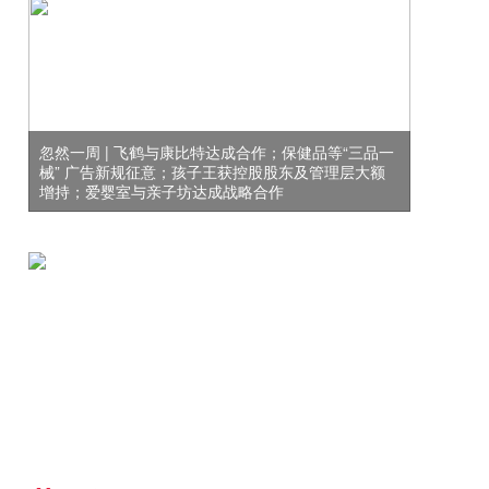
忽然一周 | 飞鹤与康比特达成合作；保健品等“三品一
械” 广告新规征意；孩子王获控股股东及管理层大额
增持；爱婴室与亲子坊达成战略合作