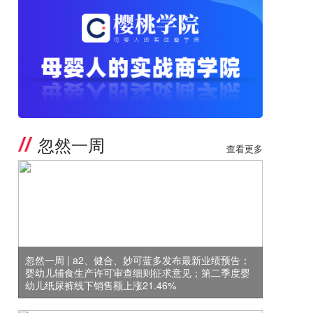
忽然一周
查看更多
忽然一周 | a2、健合、妙可蓝多发布最新业绩预告；
婴幼儿辅食生产许可审查细则征求意见；第二季度婴
幼儿纸尿裤线下销售额上涨21.46%