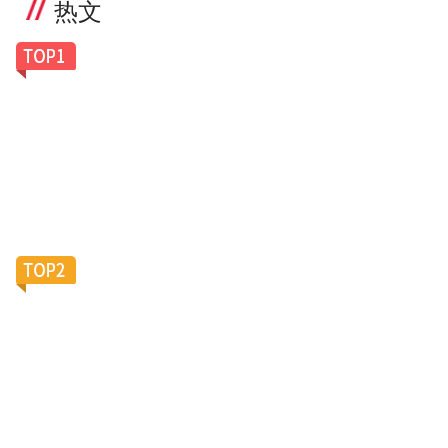
热文
一副老花镜卖100美元，Caddis凭什么让银发族排
队买单？
滴滴加码陪诊服务，大厂“银发会战”再添新变数？