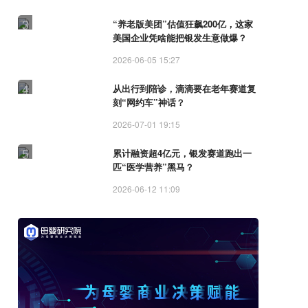
3
“养老版美团”估值狂飙200亿，这家
美国企业凭啥能把银发生意做爆？
2026-06-05 15:27
4
从出行到陪诊，滴滴要在老年赛道复
刻“网约车”神话？
2026-07-01 19:15
5
累计融资超4亿元，银发赛道跑出一
匹“医学营养”黑马？
2026-06-12 11:09