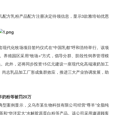
幼儿配方乳粉产品配方注册决定待领信息，显示3款雅培铂优恩
配套现代化牧场项目签约仪式在“中国乳都”呼和浩特举行。该项
。养殖园区采用“牧场+”方式，倡导分群、阶段性饲养管理模
头。此外，还将同步投资15亿元建设一座现代化高端液奶加工
、尚志乳品加工厂形成集群效应，推进三大产业协调发展，助
羊奶粉等被罚20万
治典型案例显示，义乌市某生物科技有限公司经营“尊羊”全脂纯
溶茶和“华洋宏大”水解胶原蛋白粉等产品。该公司采用邀请顾客