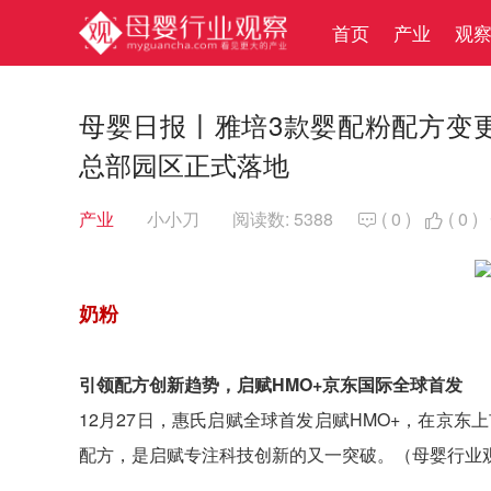
首页
产业
观
母婴日报丨雅培3款婴配粉配方变更
总部园区正式落地
产业
小小刀
阅读数: 5388
(
0
)
(
0
)


奶粉
引领配方创新趋势，启赋HMO+京东国际全球首发
12月27日，惠氏启赋全球首发启赋HMO+，在京
配方，是启赋专注科技创新的又一突破。（母婴行业