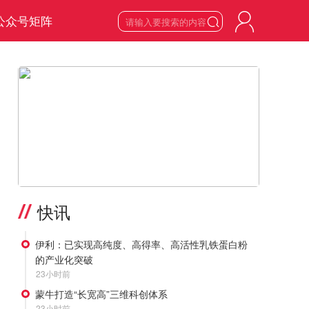
公众号矩阵

6
星期四

2026
年
8
月
>
快讯
伊利：已实现高纯度、高得率、高活性乳铁蛋白粉
的产业化突破
23小时前
蒙牛打造“长宽高”三维科创体系
23小时前