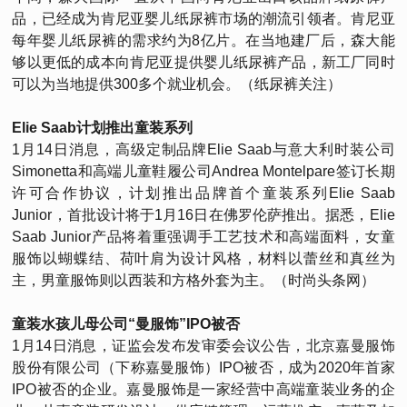
品，已经成为肯尼亚婴儿纸尿裤市场的潮流引领者。肯尼亚
每年婴儿纸尿裤的需求约为8亿片。在当地建厂后，森大能
够以更低的成本向肯尼亚提供婴儿纸尿裤产品，新工厂同时
可以为当地提供300多个就业机会。（纸尿裤关注）
Elie Saab计划推出童装系列
1月14日消息，高级定制品牌Elie Saab与意大利时装公司
Simonetta和高端儿童鞋履公司Andrea Montelpare签订长期
许可合作协议，计划推出品牌首个童装系列Elie Saab
Junior，首批设计将于1月16日在佛罗伦萨推出。据悉，Elie
Saab Junior产品将着重强调手工艺技术和高端面料，女童
服饰以蝴蝶结、荷叶肩为设计风格，材料以蕾丝和真丝为
主，男童服饰则以西装和方格外套为主。（时尚头条网）
童装水孩儿母公司“曼服饰”IPO被否
1月14日消息，证监会发布发审委会议公告，北京嘉曼服饰
股份有限公司（下称嘉曼服饰）IPO被否，成为2020年首家
IPO被否的企业。嘉曼服饰是一家经营中高端童装业务的企