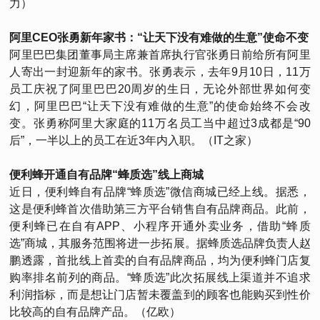
力）
阿里CEO张勇新年家书：“让天下没有难做的生意”使命不变
阿里巴巴集团董事局主席兼首席执行官张勇日前给所有阿里
人寄出一封迎新年的家书。张勇表示，去年9月10日，11万
员工庆祝了阿里巴巴20周岁的生日，无论外部世界如何变
幻，阿里巴巴“让天下没有难做的生意”的使命始终不会改
变。张勇称阿里大家庭的11万名员工当中超过3成都是“90
后”，一半以上的员工在近3年内入职。（IT之家）
便利蜂开通自有品牌“蜂质选”线上商城
近日，便利蜂自有品牌“蜂质选”微信商城已经上线。据悉，
这是便利蜂首次借助第三方平台销售自有品牌商品。此前，
便利蜂已在自有APP、小程序开通外卖业务，借助“蜂质
选”商城，其服务范围将进一步拓展。据蜂质选品牌负责人赵
鹏透露，首批线上首卖的自有品牌商品，均为便利蜂门店复
购率排名前列的商品。“蜂质选”此次拓展线上渠道并不追求
利润指标，而是想让门店暂未覆盖到的顾客也能购买到性价
比较高的自有品牌产品。（亿欧）