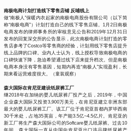
南极电商计划打造线下零售店铺 反哺线上
做“南极人”保暖内衣起家的南极电商股份有限公司（以下简
称“南极电商”）计划打造自己的线下零售店铺。1月2日南极
电商发布的律师事务所的审核意见公告和2019年12月31日
发布的回复深交所的公告显示，此次南极电商计划打造的零
售店参考了Costco等零售商的经验，计划用线下零售店提升
线上品牌的口碑。业内人士认为，线上授权导致南极电商的
口碑快速下降，急迫希望通过线下店来提升档次。但是南极
电商本身没有零售基因，短期内再造“南极人”实现盈利，长
期来看运营难度很大。（童装观察）
森大国际在肯尼亚建设纸尿裤工厂
继2018年在加纳的婴儿纸尿裤厂投产之后，2019年，中国
企业森大国际又投资3,900万美元，在肯尼亚建立非洲东部
最大的婴儿纸尿裤工厂。该工厂位于肯尼亚首都内罗毕西南
30千米处，占地35英亩，年产能3.5亿~4.5亿片。肯尼亚的
新工厂将生产森大国际公司的Softcare婴儿纸尿裤。过去10
年间，森大国际一直从中国向肯尼亚出口该品牌纸尿裤产