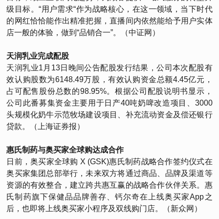
级目标。“用户需求“作为战略核心，在这一领域，当下时代
的网红恰恰能作出精准把握，直播间内依然能给予用户实体
店一般的体验，做到“品销合一”。（中证网）
天润乳业完成配股
天润乳业1月13日晚间公告配股发行结果，公司本次配股有
效认购股数为6148.49万股，有效认购资金总额4.45亿元，
占可配售股份总数的98.95%。根据公司配股说明书显示，
公司此番募集资金主要用于日产40吨奶啤改造项目、3000
头规模化奶牛示范牧场建设项目、补充流动资金及偿还银行
贷款。（上海证券报）
惠氏制药与奥买家全球购达成合作
日前，奥买家全球购 X (GSK)惠氏制药战略合作签约仪式在
奥买家集团总部举行，未来双方将通过商品、品牌及渠道等
资源的有效整合，建立跨共惠互赢的战略合作伙伴关系。惠
氏制药旗下保健品品牌善存、钙尔奇在上线奥买家App之
后，也即将上线奥买家小程序及双线购门店。（新众网）