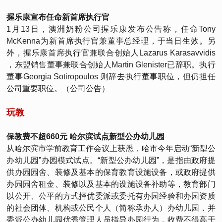
握乐康宣布任命新首席执行官
1月13日，澳洲奶粉公司握乐康发布公告称，任命Tony
McKenna为新首席执行官兼董事总经理，于当日生效。另
外，握乐康首席执行官兼联合创始人Lazarus Karasavvidis
，东盟销售董事兼联合创始人Martin Glenister已辞职。执行
董事Georgia Sotiropoulos 则辞去执行董事职位，但仍担任
公司重要职位。（公司公告）
玩教
保教费不超660元 哈尔滨试点新型公办幼儿园
从哈尔滨市学前教育工作会议上获悉，哈市今年启动“新型公
办幼儿园”办园模式试点。“新型公办幼儿园”，是指由政府提
供办园园舍、装修及基本的保育教育设施设备，或政府提供
办园园舍租金、装修以及基本的设施设备补助等，教育部门
以公开、公平的方式择优委派或委托有办园经验和办园资质
的社会团体、机构或公民个人（简称承办人）办幼儿园，并
委派公办幼儿园优秀管理人员指导办园行为，收费不得高于