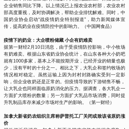
企业销售同比下降。以上情况已上报农业农村部，农业农村
部高度重视，及时协调解决，帮助企业排忧解难。同时，中
国奶业协会启动“战疫情奶业特别报道”，助力新闻媒体宣
传，提高奶业在疫情防控中的影响力。（中国网食品）
疫情下的奶业：大企喷粉储藏 小企有奶难卖
据第一财经2月10日消息，由于受疫情防控影响，中小牧场
有奶难卖。根据山东省奶业协会统计，在山东各种大小奶吧
就有1000多家，基本上不能按期开业，已经开业的销量也极
少，没有平时的十分之一。相比之下，大乳企和签约牧场的
情况相对稳定。虽然运输上因为封村封路确实受到一定影
响，但企业收奶还是正常的。但疫情导致的下游销售不畅，
让大乳企也同样面临原奶消化的压力。据调查，各大乳企一
方面扩大喷粉的数量；另一方面扩大乳品市场消费，同时提
升乳制品库存来减少市场对生产的影响。（第一财经）
加拿大新省奶农组织主席称萨普托工厂关闭或致该省原奶涨
价