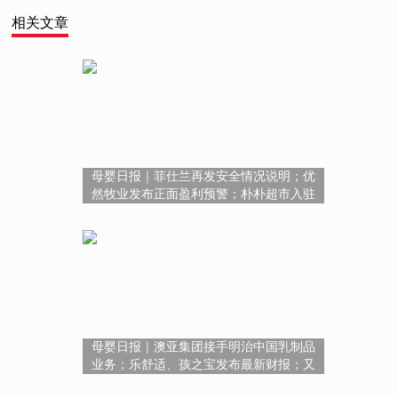
相关文章
母婴日报｜菲仕兰再发安全情况说明；优
然牧业发布正面盈利预警；朴朴超市入驻
淘宝闪购
母婴日报｜澳亚集团接手明治中国乳制品
业务；乐舒适、孩之宝发布最新财报；又
有一地发钱奖励结婚