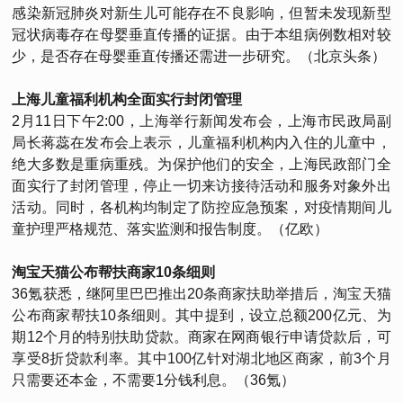
感染新冠肺炎对新生儿可能存在不良影响，但暂未发现新型
冠状病毒存在母婴垂直传播的证据。由于本组病例数相对较
少，是否存在母婴垂直传播还需进一步研究。（北京头条）
上海儿童福利机构全面实行封闭管理
2月11日下午2:00，上海举行新闻发布会，上海市民政局副
局长蒋蕊在发布会上表示，儿童福利机构内入住的儿童中，
绝大多数是重病重残。为保护他们的安全，上海民政部门全
面实行了封闭管理，停止一切来访接待活动和服务对象外出
活动。同时，各机构均制定了防控应急预案，对疫情期间儿
童护理严格规范、落实监测和报告制度。（亿欧）
淘宝天猫公布帮扶商家10条细则
36氪获悉，继阿里巴巴推出20条商家扶助举措后，淘宝天猫
公布商家帮扶10条细则。其中提到，设立总额200亿元、为
期12个月的特别扶助贷款。商家在网商银行申请贷款后，可
享受8折贷款利率。其中100亿针对湖北地区商家，前3个月
只需要还本金，不需要1分钱利息。（36氪）