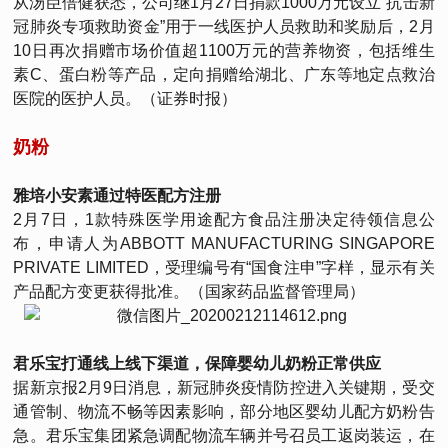
从汤臣倍健获悉，公司继1月27日捐款1000万元设立“抗击新
冠肺炎专项救助资金”用于一线医护人员救助和奖励后，2月
10日再次捐赠市场价值超1100万元的营养物资，包括维生
素C、蛋白粉等产品，定向捐赠给湖北、广东等地定点救治
医院的医护人员。（证券时报）
奶粉
雅培小安素通过特医配方注册
2月7日，1款特殊医学用途配方食品注册决定待领信息公
布，申请人为ABBOTT MANUFACTURING SINGAPORE
PRIVATE LIMITED，受理编号有“国食注申”字样，显示有关
产品配方变更获得批准。（国家药品监督管理局）
君乐宝打通线上线下渠道，保障婴幼儿奶粉正常供应
据新京报2月9日消息，新冠肺炎疫情防控进入关键期，受交
通管制、物流不畅等因素影响，部分地区婴幼儿配方奶粉告
急。君乐宝集团紧急调配物流车辆并号召员工返岗装运，在