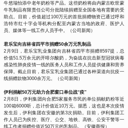
牛悠瑞怡添中老年奶粉等产品。这些奶粉将由内蒙古欧世蒙
牛乳制品有限责任公司分批陆续捐赠至全国各地有需要的受
助点。目前，价值超过100万元的首批捐赠物资已通过呼和
浩特市红十字会等机构分配至内蒙古当地的政府、医护人
员、媒体等一线工作人员手中。（公司新闻）
君乐宝向吉林省四平市捐赠50余万元乳制品
2月9日，君乐宝乳业集团向吉林省四平市捐赠8597提，总
价值51.5万余元的开啡尔酸奶，为奋战在抗击新型冠状病毒
感染性肺炎疫情一线的医务人员和工作人员提供健康和营养
保障。截止目前，君乐宝乳业集团已通过各种渠道向抗疫一
线捐赠款物3000余万元。（公司新闻）
伊利捐献50万元助力合肥窗口单位战“疫”
2月8日，伊利集团向合肥5家服务市民的单位捐献奶粉等近
100箱6000听，总计价值近10万元。据悉，这也是本次疫情
发生后，伊利集团在安徽的第3次捐助。目前，伊利集团工
作人员已为疾控、医疗、公交、地铁、高铁、公安干警等一
线工作者捐赠价值近50万元的乳制品。（安徽商报）