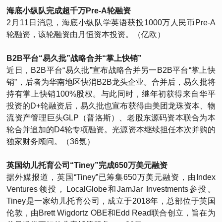
海底小纵队完成超千万Pre-A轮融资
2月11日消息，海底小纵队学英语获投1000万人民币Pre-A
轮融资，该轮融资由月恒资本投资。（亿欧）
B2B平台“易久批”战略合并“掌上快销”
近日，B2B平台“易久批”宣布战略合并另一B2B平台“掌上快
销”，后者为华南地区快消B2B龙头企业。合并后，易久批将
持有掌上快销100%股权。与此同时，继年初获得来自华平
投资的D+轮融资后，易久批也宣布获得由美团龙珠资本、物
流资产管理巨头GLP（普洛斯）、老股东源码资本联合为本
轮合并追加的D4轮专项融资。光源资本继续担任本次并购的
独家财务顾问。（36氪）
英国幼儿托育公司“Tiney”完成650万美元融资
据外媒报道，英国“Tiney”已筹集650万美元融资，由Index
Ventures领投，LocalGlobe和JamJar Investments参投。
Tiney是一家幼儿托育公司，成立于2018年，总部位于英国
伦敦，由Brett Wigdortz OBE和Edd Read联合创立，旨在为