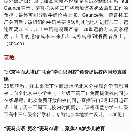
据外媒近日消息，加拿大新不伦瑞克省奶农组织主席Paul
Gaunce表示，萨普托关闭工厂将增加该省奶农后勤工作的
负担，最终可能导致牛奶价格上涨。Gaunce称，萨普托工
厂关闭后，该组织的牛奶将要运送到其他地方进行加工，运
输距离加长，加上牛奶是易腐产品，加重运输方式复杂程
度，上升的运输成本未来几年或将转移到消费者身上。
（cbc.ca）
玩教
“北京学而思培优”联合“学而思网校”免费提供校内同步直播
课
36氪获悉，好未来旗下学而思培优北京分校联合学而思网
校，向全北京中小学生（一年级至高三）免费提供校内同步
在线课程。此次免费开放的校内同步直播课自2月12日起正
式上线，周一至周五与校内时间同步，课程涵盖小学一年级
至高中三年级全部学科，专为北京本地学生设计。（36氪）
“斑马英语”更名“斑马AI课”，聚焦2-8岁少儿教育