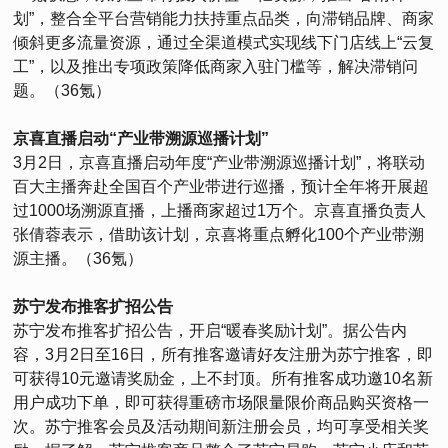
划”，整合全平台营销能力扶持重点品类，向滞销品牌、商家
倾斜更多流量资源，通过全渠道模式实现线下门店线上“云复
工”，以及推出专项政策降低商家入驻门槛等，解决滞销问
题。（36氪）
京喜直播启动“产业带溯源巡播计划”
3月2日，京喜直播启动年度“产业带溯源巡播计划”，将联动
百大主播奔赴全国百个产业带进行巡播，预计全年将开展超
过1000场溯源直播，上播商家超过1万个。京喜直播负责人
张倩蓉表示，借助该计划，京喜将重点孵化100个产业带溯
源主播。（36氪）
苏宁发布推客扩招公告
苏宁发布推客扩招公告，开启“暖春奖励计划”。据公告内
容，3月2日至16日，所有推客邀请好友注册为苏宁推客，即
可获得10元邀请奖励金，上不封顶。所有推客成功邀10名新
用户成功下单，即可获得重磅市场限量限价商品购买资格一
次。苏宁推客会员及活动期间新注册会员，均可享受相关奖