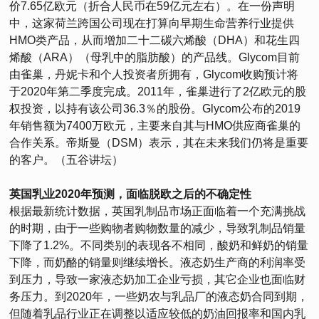
价7.65亿欧元（折合人民币在59亿元左右）。在一份声明
中，这家荷兰跨国公司现在打算向早期生命营养行业提供
HMO类产品，从而增加二十二碳六烯酸（DHA）和花生四
烯酸（ARA）（母乳中的脂肪酸）的产品线。Glycom目前
由雀巢，丹妮卡和个人投资者所拥有，Glycom收购预计将
于2020年第二季度完成。2011年，雀巢进行了2亿欧元的股
权投资，以持有该公司36.3％的股份。Glycom公布的2019
年销售额为7400万欧元，主要来自其与HMO供应商雀巢的
合作关系。帝斯曼（DSM）表示，其在未来我们仍将是重要
的客户。（五谷讲坛）
英国乳业2020年预测，面临脱欧之后的不确定性
根据最新统计数据，英国乳制品市场正面临着一个充满挑战
的时期，由于一些购物者购物数量的减少，导致乳制品销量
下降了1.2%。不同类别的表现各不相同，酸奶和鲜奶的销量
下降，而奶酪的销量则继续增长。液态奶生产商的利润率受
到压力，导致一家液态奶加工企业亏损，其它企业也面临财
务压力。到2020年，一些奶农与乳品厂的液态奶合同到期，
但随着乳品行业正在调整以适应较低的奶油回报率和国内乳