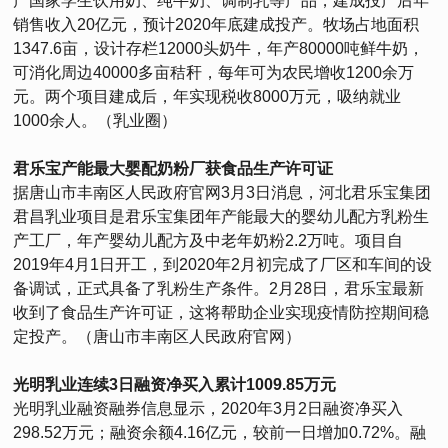
产国家学生饮用奶、纯牛奶、调制乳等产品，建成投产后年
销售收入20亿元，预计2020年底建成投产。牧场占地面积
1347.6亩，设计存栏12000头奶牛，年产80000吨鲜牛奶，
可消化周边40000多亩秸秆，每年可为农民增收1200余万
元。两个项目建成后，年实现税收8000万元，吸纳就业
1000余人。（乳业圈）
君乐宝产能最大婴配奶粉厂获食品生产许可证
据唐山市丰南区人民政府官网3月3日消息，河北君乐宝集团
君昌乳业项目是君乐宝集团年产能最大的婴幼儿配方乳粉生
产工厂，年产婴幼儿配方及中老年奶粉2.2万吨。项目自
2019年4月1日开工，到2020年2月初完成了厂区和车间的设
备调试，正式具备了乳粉生产条件。2月28日，君乐宝最新
收到了食品生产许可证，这将帮助企业实现疫情防控期间稳
定投产。（唐山市丰南区人民政府官网）
光明乳业连续3日融资净买入累计1009.85万元
光明乳业融资融券信息显示，2020年3月2日融资净买入
298.52万元；融资余额4.16亿元，较前一日增加0.72%。融