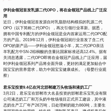
伊利金领冠首发乳源二代OPO，将在金领冠产品线上广泛应
用
近日，伊利金领冠首发源自对乳脂肪结构模拟的乳源二代
OPO（以下简称二代OPO），再次引领行业革新。据悉，
拥有中国专利配方的伊利金领冠是业内首家运用二代OPO配
方的产品。2019年12月，伊利金领冠就行业首发了含二代
OPO的新产品——伊利金领冠悠滋小羊，其二代OPO亲活
羊乳配方中SN-2棕榈酸的含量比国家标准还高12.4%。据有
关消息透露，二代OPO即将在金领冠产品线上广泛应用，届
时伊利金领冠系列产品将全面升级，更好的满足更加贴合中
国宝宝的营养需求，助力中国宝宝健康成长。（母婴行业观
察）
君乐宝投资9.4亿在河北邯郸建万头牧场和液奶工厂
3月2日，君乐宝在邯郸市大名县投资的邯郸君乐宝乳业有限
公司液态奶工厂和万头奶牛牧场项目正式开工建设，其中液
态奶生产工厂年产26万吨，日处理鲜奶能力860吨，主要生