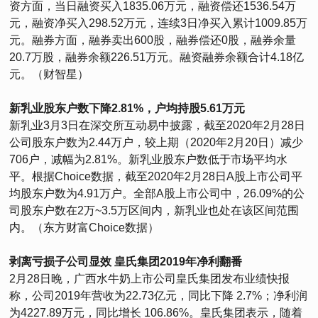
资方面，当日融资买入1835.06万元，融资偿还1536.54万
元，融资净买入298.52万元，连续3日净买入累计1009.85万
元。融券方面，融券卖出600股，融券偿还0股，融券余量
20.7万股，融券余额226.51万元。融资融券余额合计4.18亿
元。（财智星）
新乳业股东户数下降2.81%，户均持股5.61万元
新乳业3月3日在深交所互动易中披露，截至2020年2月28日
公司股东户数为2.44万户，较上期（2020年2月20日）减少
706户，减幅为2.81%。新乳业股东户数低于市场平均水
平。根据Choice数据，截至2020年2月28日A股上市公司平
均股东户数为4.91万户。全部A股上市公司中，26.09%的公
司股东户数在2万~3.5万区间内，新乳业也处在该区间范围
内。（东方财富Choice数据）
剥离亏损子公司显效 皇氏集团2019年净利翻番
2月28日晚，广西水牛奶上市公司皇氏集团发布业绩快报
称，公司2019年营收为22.73亿元，同比下降 2.7%；净利润
为4227.89万元，同比增长 106.86%。皇氏集团表示，随着