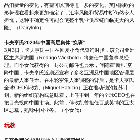
品消费量的变化，有望可以期待进一步的变化。英国脱欧的
形势现在看起来更加确定了，汇率风险和贸易中断仍然令人
担忧，这种不确定性可能会使整个乳业供应链面临更大的风
险。（DairyInfo）
卡夫亨氏2020年中国高层集体“换班”
3月3日，卡夫亨氏中国在回复小食代查询时指，该公司亚洲
区主席罗志国（Rodrigo Wickbold）将兼任中国董事总经
理。而小食代获得的一封公司邮件也显示，伴随着“新帅”空
降中国，卡夫亨氏近期还宣布了多名亚洲及中国地区管理层
的最新人事任命。在本轮密集人事调整的背后，是卡夫亨氏
全球CEO傅玫凯（Miguel Patricio）正在推动他的复苏计
划。新的组织架构或意味着，上任不到一年的全球CEO也在
把目光投向中国市场。此前，傅玫凯曾担任百威英博的亚太
区总裁，熟稔中国业务。（小食代）
玩教