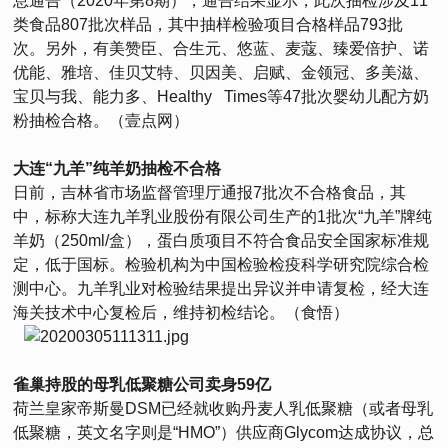
息通告（2020年第8期），通告结果显示，此次抽检涉及11
类食品807批次样品，其中抽样检验项目合格样品793批
次。另外，有美赞臣、合生元、悠蓝、麦蔻、臻爱倍护、诺
优能、雅培、佳贝艾特、贝因美、启赋、金领冠、多美滋、
宝贝与我、能力多、Healthy Times等47批次婴幼儿配方奶
粉抽检合格。（壹点网）
大连“九羊”纯羊奶抽检不合格
日前，吉林省市场监督管理厅通报7批次不合格食品，其
中，标称大连九羊乳业股份有限公司生产的1批次“九羊”牌纯
羊奶（250ml/盒），蛋白质项目不符合食品安全国家标准规
定，低于国标。检验机构为中国检验检疫科学研究院综合检
测中心。九羊乳业对检验结果提出异议并申请复检，经大连
海关技术中心复检后，维持初检结论。（食悟）
雀巢持股的母乳低聚糖公司卖身59亿
荷兰皇家帝斯曼DSM已经就收购丹麦人乳低聚糖（或者母乳
低聚糖，英文名字则是“HMO”）供应商Glycom达成协议，总