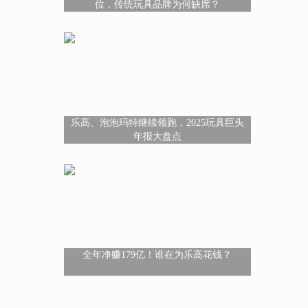
位，传统玩具品牌为何缺席？
乐高、泡泡玛特继续领跑，2025玩具巨头
年报大盘点
全年净赚179亿！谁在为乐高花钱？