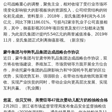
公司战略重心的调整，聚焦主业，相对收缩了受行业市场环
境变化影响较大的影视板块的资源投入，公司经营结构的转
化初见成效。资料显示，2018年，皇氏集团净利润为-6.16
亿元，同比下降1186.01%。亏损与2家非乳业子公司直接相
关，其中，御嘉影视2018年项目投资及发行计划都未达预
期，为此皇氏集团计提约5.54亿元的商誉减值准备。2019年
11月，皇氏集团正式剥离御嘉影视。（新京报）
蒙牛集团与华羚乳品集团达成战略合作协议
近日，蒙牛集团与甘肃华羚乳品集团达成战略合作协议，双
方将在牧场建设、养殖加工、市场营销等方面开展全方位合
作，并依托蒙牛集团的品牌影响力和“中国牦牛乳都”的区位
优势，实现优势互补、强强联合，在带动当地农牧民致富增
收、实现产业扶贫的同时，带动企业向更高层次发展、实现
互利共赢。（乳业圈）
悠蓝、佳贝艾特、美赞臣等47批次婴幼儿配方奶粉抽检合格
2月28日，浙江省市场监督管理局发布食品安全监督抽检信