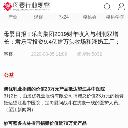
产业
观察
7x24
樱桃会
樱桃学院
母婴日报 | 乐高集团2019财年收入与利润双增
长；君乐宝投资9.4亿建万头牧场和液奶工厂；
察察
2020-03-05 11:09
阅读数:5032
公益
澳优乳业捐赠的价值23万元产品抵达望江县中医院
3月2日，由澳优乳业股份有限公司捐赠总价值23万元的物资
抵达望江县中医院，定向慰问战斗在抗疫一线的医护人员。
（望江新闻网）
妙可蓝多吉林省再捐赠价值近70万元产品