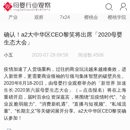
产业
观察
7x24
樱桃会
樱桃学院
确认！a2大中华区CEO黎笑将出席「2020母婴
生态大会」
小五
2020-07-29 09:58
阅读数:4508
疫情加速了人货场重构，过往的商业玩法越来越难奏效，进
入新世界，更需要商业领袖的引领与集体智慧的破壁共生。
2020年8月18-20日，由母婴行业观察举办的
「新世界 加速
生长·2020第六届母婴生态大会」
（←点击报名）将在上海
重磅开启，届时百余位资深嘉宾，将围绕“后疫情时代”、“企
业反脆弱能力”、“消费新机遇”、“直播与短视频”、“私域流
量”、“长期主义”等关键词展开分享。a2大中华区CEO黎笑确
认参加！