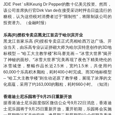
JDE Peet ' s和Keurig Dr Pepper的数十亿美元投资。然而，
该公司首席执行官Dirk Van de在接受采访时抨击日益流行的
糖税，认为这些税对消费者过于“限制性”，将限制该公司的
投资潜力。（金融时报）
乐高(R)授权专卖店黑龙江首店于哈尔滨开业
黑龙江首家乐高 (R)授权专卖店正式亮相哈西万达广场。开
业当天，由乐高专业认证拼砌大师为哈尔滨特意创作的3D地
标模型 -- “哈工大主教学楼”和马赛克画 -- “冰雪大世界”揭开
了神秘的面纱。“冰雪大世界”完美再现了夜色下精美绝伦的
冰雪城堡，整幅作品长近2.5米，宽约1.5米，共使用约
60,000个乐高积木颗粒，耗时400小时完成。而3D地标模型
-- “哈工大主教学楼”则生动还原了教学楼，展现了浓厚的文
化底蕴，采用了约163,000的颗粒，耗时660小时。（知消）
香港迪士尼乐园将于9月25日重新开放
据香港迪士尼乐园度假区微信公众号9月22日消息，香港迪
士尼乐园将于9月25日重新开放，重开初期，乐园将会实施