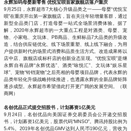
永辉加码母婴新零售 优悦宝呗首家旗舰店落户重庆
9月25日，永辉超市7大核心升级品类之一——母婴“优悦宝
呗”在重庆开出第一家旗舰店，旨在关注年轻增量客群，通过
新型全品类门店，打造母婴一站式全场景消费体验。据了
解，2020年永辉超市的一大重点工程是对酒类、母婴、宠
物、小家电、文玩体、PB商品、生鲜标品7大品类的升级改
造，结合供应链优化、线下场景重塑、线上线下融合，为用
户提供新时代的场景式消费和品质生活方式。改造成果将以
店中店、旗舰店或标杆店的创新业态呈现。“优悦宝呗”是继
永辉自有品牌“永辉优选”、酒类“咏悦汇”、文玩体“娱乐星
球”、宠物“铃铛宠物”之后亮相的母婴项目品牌，代表永辉的
品类年轻化升级战略持续推进，也透露永辉的全新品牌矩阵
逐步成型。永辉超市希望借此打开更广阔的发展空间。（联
商网）
名创优品正式提交招股书，计划募资1亿美元
9月24日，名创优品向美国证券交易委员会公开递交招股
书，计划募资1亿美元，股票代码“MNSO”。腾讯持股比例为
5.4%。2019年名创优品GMV达到人民币190亿元，营收为