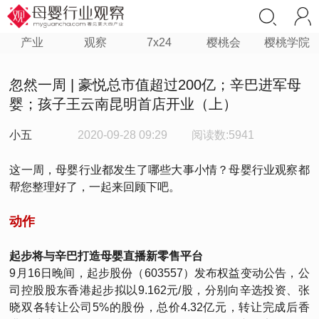
产业
观察
7x24
樱桃会
樱桃学院
忽然一周 | 豪悦总市值超过200亿；辛巴进军母
婴；孩子王云南昆明首店开业（上）
小五
2020-09-28 09:29
阅读数:5941
这一周，母婴行业都发生了哪些大事小情？母婴行业观察都
帮您整理好了，一起来回顾下吧。
动作
起步将与辛巴打造母婴直播新零售平台
9月16日晚间，起步股份（603557）发布权益变动公告，公
司控股股东香港起步拟以9.162元/股，分别向辛选投资、张
晓双各转让公司5%的股份，总价4.32亿元，转让完成后香