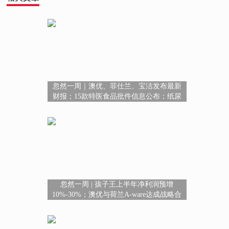
忽然一周｜澳优、菲仕兰、宝洁发布最新
财报；15款特医食品批件信息公布；纸尿
裤相关17项国家标准征求意见
忽然一周 | 孩子王上半年净利润预增
10%-30%；澳优与荷兰A-ware达成战略合
作；澳特力、薇诺娜宝贝、小六神闪耀亮
相2026CBME