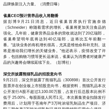
品牌焕新注入力量。（消费日曝）
雀巢CEO预计营养品收入将翻番
据彭博9月21日消息，近日雀巢首席执行官施奈德
（Schneider）称随着需求的增长，雀巢将更加关注食品的
强化。几年前，健康营养品业务的营收就达到了20亿瑞郎，
雀巢希望明年底将达到40亿瑞郎，这将比五年前翻一
番。“这块业务的有机增长很高，尤其是维他命和补充剂。这
将是推动我们增长的关键业务。”他还表示，疫情改变了许
多，包括购物习惯等更长远来说，雀巢认为消费者对健康产
品的兴趣将会继续延续下去。（彭博社）
深交所披露熊猫乳品的招股意向书
9月21日，深交所披露了熊猫乳品（300898）首次公开发行
股票并在创业板上市招股意向书，根据资料，熊猫乳品本次
公开发行A股不超过3,100.00万股，占发行后总股本比例不
低于 25.00%，每股面值人民币1元。本次募集资金扣除发行
费用后，计划用于苍南年产3万吨浓缩乳制品生产项目、济