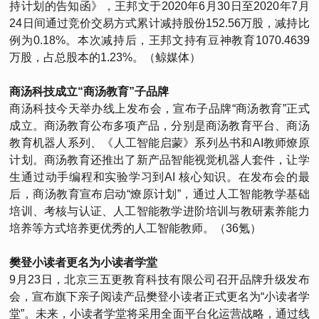
持计划的告知函》，王邦文于2020年6月30日至2020年7月
24日间通过竞价交易方式累计减持股份152.56万股，减持比
例为0.18%。本次减持后，王邦文持有豆神教育1070.4639
万股，占总股本的1.23%。（鲸媒体）
商汤科技成立“商汤教育”子品牌
商汤科技今天举办线上发布会，宣布子品牌“商汤教育”正式
成立。商汤教育公布多项产品，分别是商汤教育平台、商汤
教育机器人系列、《人工智能启蒙》系列丛书和AI教师燎原
计划。商汤教育还推出了新产品智能视觉机器人套件，让学
生通过动手编程和实验学习到AI 核心知识。在发布会的最
后，商汤教育宣布启动“燎原计划”，通过人工智能教学基础
培训、考核与认证、人工智能教学进阶培训与教研素养能力
培养等方式培养更优秀的人工智能教师。（36氪）
樊登小读者更名为小读者学堂
9月23日，北京三五更教育科技有限公司召开品牌升级发布
会，宣布旗下亲子阅读产品樊登小读者正式更名为“小读者学
堂”。未来，小读者学堂将采用全面平台化运营战略，通过线