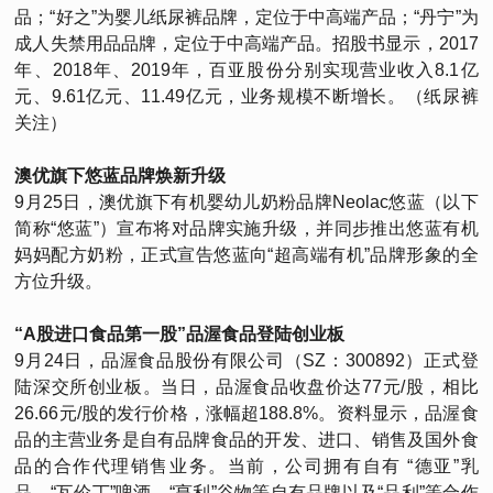
品；“好之”为婴儿纸尿裤品牌，定位于中高端产品；“丹宁”为
成人失禁用品品牌，定位于中高端产品。招股书显示，2017
年、2018年、2019年，百亚股份分别实现营业收入8.1亿
元、9.61亿元、11.49亿元，业务规模不断增长。（纸尿裤
关注）
澳优旗下悠蓝品牌焕新升级
9月25日，澳优旗下有机婴幼儿奶粉品牌Neolac悠蓝（以下
简称“悠蓝”）宣布将对品牌实施升级，并同步推出悠蓝有机
妈妈配方奶粉，正式宣告悠蓝向“超高端有机”品牌形象的全
方位升级。
“A股进口食品第一股”品渥食品登陆创业板
9月24日，品渥食品股份有限公司（SZ：300892）正式登
陆深交所创业板。当日，品渥食品收盘价达77元/股，相比
26.66元/股的发行价格，涨幅超188.8%。资料显示，品渥食
品的主营业务是自有品牌食品的开发、进口、销售及国外食
品的合作代理销售业务。当前，公司拥有自有 “德亚”乳
品、“瓦伦丁”啤酒、“亨利”谷物等自有品牌以及“品利”等合作