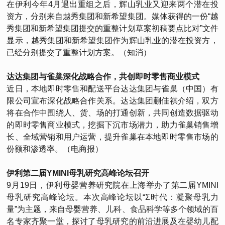
在伊利今年4月退出重组之后，辉山乳业又迎来两个潜在投
资方，分别来自越秀集团和新希望集团。媒体获得的一份“越
秀集团和新希望集团提交的重整计划草案初稿要点比对”文件
显示，越秀集团和新希望集团作为辉山乳业的潜在投资方，
已经分别提交了重整计划方案。（知消）
达达集团与雀巢深化战略合作，共创即时零售商业模式
近日，本地即时零售和配送平台达达集团与雀巢（中国）有
限公司宣布深化战略合作关系。达达集团蒯佳祺介绍，双方
将在合作中围绕人、货、场的打通创新，共同创造数据驱动
的即时零售商业模式，挖掘下沉市场潜力，助力雀巢销售增
长、全域营销和用户运营，提升雀巢在本地即时零售市场的
份额和渗透率。（电商报）
伊利第二届YMINI母乳研究高峰论坛召开
9月19日，伊利母婴营养研究院在上海举办了第二届YMINI
母乳研究高峰论坛。本次高峰论坛以“Σ时代：凝聚母乳力
量”为主题，来自母婴营养、儿科、食品科学等多个领域的百
名专家齐聚一堂，探讨了母乳研究的前沿进展及在婴幼儿配