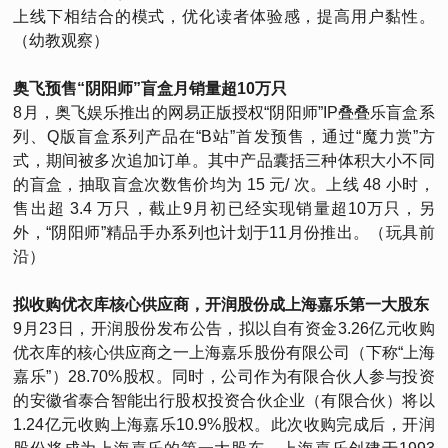
上线下相结合的模式，优化读者体验感，提高用户黏性。
（幼教观察）
奥飞预售“阴阳师”盲盒月销量超10万只
8月，奥飞娱乐推出的网易正版授权“阴阳师”IP叠叠乐盲盒系
列、Q版盲盒系列产品在“B站”首发预售，通过“魔力赏”方
式，期间被多次追加订单。其中产品囊括三种体积大小不同
的盲盒，抽取盲盒次数售价均为 15 元/ 次。上线 48 小时，
售出超 3.4 万只，截止9月初已经实现销量超10万只，另
外，“阴阳师”精品手办系列也计划于11月份推出。（玩具前
沿）
拟收购优衣库核心供应商，开润股份成上海嘉乐第一大股东
9月23日，开润股份发布公告，拟以自有资金3.26亿元收购
优衣库的核心供应商之一上海嘉乐股份有限公司（下称“上海
嘉乐”）28.70%股权。同时，公司作为有限合伙人参与投资
的安徽省泰合智能出行股权投资合伙企业（有限合伙）将以
1.24亿元收购上海嘉乐10.9%股权。此次收购完成后，开润