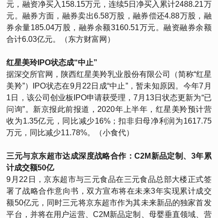
元，融资净买入158.15万元，连续5日净买入累计2488.21万
元。融券方面，融券卖出6.58万股，融券偿还4.88万股，融
券余量185.04万股，融券余额3160.51万元。融资融券余额
合计6.03亿元。（东方财富网）
红星美玲IPO状态成“中止”
据深交所官网，陕西红星美羚乳业股份有限公司（简称“红星
美羚”）IPO状态在9月22日成“中止”，暂未知原因。今年7月
1日，该公司创业板IPO申请获受理，7月13日状态更新为“已
问询”。新京报此前报道，2020年上半年，红星美羚预计营
收为1.35亿元，同比减少16%；扣非归母净利润为1617.75
万元，同比减少11.78%。（小食代）
三元与京东超市达成深度战略合作：C2M新品定制、3年累
计成交额50亿
9月22日，京东超市与三元食品在三元食品总部大楼正式签
署了战略合作意向书，双方宣布将在未来3年实现累计成交
额50亿元，同时三元将京东超市作为其未来新品的独家首发
平台，并将在用户运营、C2M新品定制、母婴垂直领域、营