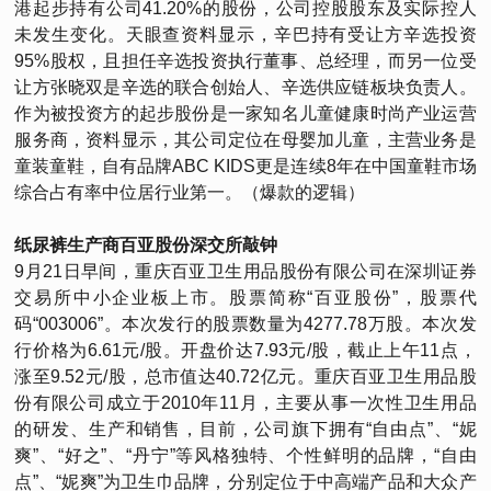
港起步持有公司41.20%的股份，公司控股股东及实际控人
未发生变化。天眼查资料显示，辛巴持有受让方辛选投资
95%股权，且担任辛选投资执行董事、总经理，而另一位受
让方张晓双是辛选的联合创始人、辛选供应链板块负责人。
作为被投资方的起步股份是一家知名儿童健康时尚产业运营
服务商，资料显示，其公司定位在母婴加儿童，主营业务是
童装童鞋，自有品牌ABC KIDS更是连续8年在中国童鞋市场
综合占有率中位居行业第一。（爆款的逻辑）
纸尿裤生产商百亚股份深交所敲钟
9月21日早间，重庆百亚卫生用品股份有限公司在深圳证券
交易所中小企业板上市。股票简称“百亚股份”，股票代
码“003006”。本次发行的股票数量为4277.78万股。本次发
行价格为6.61元/股。开盘价达7.93元/股，截止上午11点，
涨至9.52元/股，总市值达40.72亿元。重庆百亚卫生用品股
份有限公司成立于2010年11月，主要从事一次性卫生用品
的研发、生产和销售，目前，公司旗下拥有“自由点”、“妮
爽”、“好之”、“丹宁”等风格独特、个性鲜明的品牌，“自由
点”、“妮爽”为卫生巾品牌，分别定位于中高端产品和大众产