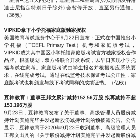
一星期营运五天的安排，逢星期二和星期四(公众假期及香港
迪士尼指定特别日子除外) 会暂停开放，直至另行通知。
（36氪）
VIPKID拿下小学托福家庭版独家授权
美国教育考试服务中心于9月22日宣布：正式在中国推出小
学托福（TOEFL Primary Test）机考和家庭版考试，
VIPKID成为其中国区小学托福家庭版考试官方独家授权合作
品牌。根基规划，双方将联合开发系统，以早日实现小学托
福考试在家考。家庭版考试由学生报名并根据相应系统要
求，在线完成考试。通过在线监考技术保证考试公正性，家
庭版考试也将颁发与线下考试同样的成绩证书。（亿欧）
豆神教育：董事王邦文累计减持152.56万股 拟再减持不超
153.196万股
9月23日，豆神教育发布了关于董事、高级管理人员股份减
持计划实施完毕并发起新股份减持计划的预披露公告。公告
显示，豆神教育于2020年9月23日收到董事、高级管理人员
王邦文出具的《关于股份减持计划实施完毕并发起新股份减