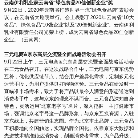
云南伊利乳业获云南省“绿色食品20佳创新企业”奖
9月22日，2020年云南省打造世界一流”绿色食品牌“表彰会
议，在云南省大剧院举行。会上表彰了2020年云南省“10大
名品”、绿色食品“10强企业”以及“20佳创新企业”。云南伊利
乳业有限责任公司光荣上榜，成为云南省绿色食品20佳创新
企业。（云南网）
三元电商&京东高层交流暨全面战略活动会召开
9月22日上午，三元电商&京东高层交流暨全面战略活动会
在三元食品召开。在这次战略合作中，三元电商与京东优势
互补，优化供应链节点，结合用户差异化需求，定制多元化
运营手段，为用户提供良好购物体验。三元食品在研发时一
直瞄准市场需求，致力于将产品以最令人满意的形态送达到
消费者手中，这与京东的理念不谋而合。三元食品深知自身
特色，灵活运用“北京老字号”名片，深入挖掘，主打健康市
场，强调北京老字号这一品牌形象，与京东互换资源，入驻
京东线上，共建营销生态圈。作为北京本土品牌，三元食品
正积极地向全国触达，实现品牌全国化。依靠京东大数据和
先进技术精准触达消费者，刻画消费者需求，为产品升级、