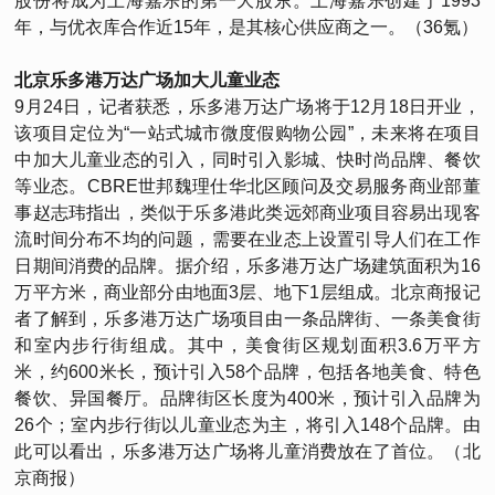
股份将成为上海嘉乐的第一大股东。上海嘉乐创建于1993
年，与优衣库合作近15年，是其核心供应商之一。（36氪）
北京乐多港万达广场加大儿童业态
9月24日，记者获悉，乐多港万达广场将于12月18日开业，
该项目定位为“一站式城市微度假购物公园”，未来将在项目
中加大儿童业态的引入，同时引入影城、快时尚品牌、餐饮
等业态。CBRE世邦魏理仕华北区顾问及交易服务商业部董
事赵志玮指出，类似于乐多港此类远郊商业项目容易出现客
流时间分布不均的问题，需要在业态上设置引导人们在工作
日期间消费的品牌。据介绍，乐多港万达广场建筑面积为16
万平方米，商业部分由地面3层、地下1层组成。北京商报记
者了解到，乐多港万达广场项目由一条品牌街、一条美食街
和室内步行街组成。其中，美食街区规划面积3.6万平方
米，约600米长，预计引入58个品牌，包括各地美食、特色
餐饮、异国餐厅。品牌街区长度为400米，预计引入品牌为
26个；室内步行街以儿童业态为主，将引入148个品牌。由
此可以看出，乐多港万达广场将儿童消费放在了首位。（北
京商报）