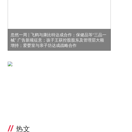
忽然一周 | 飞鹤与康比特达成合作；保健品等“三品一
械” 广告新规征意；孩子王获控股股东及管理层大额
增持；爱婴室与亲子坊达成战略合作
热文