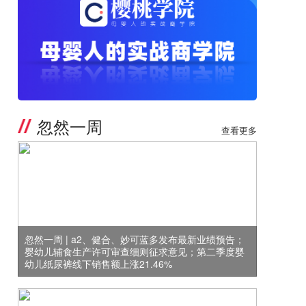
忽然一周
查看更多
忽然一周 | a2、健合、妙可蓝多发布最新业绩预告；
婴幼儿辅食生产许可审查细则征求意见；第二季度婴
幼儿纸尿裤线下销售额上涨21.46%