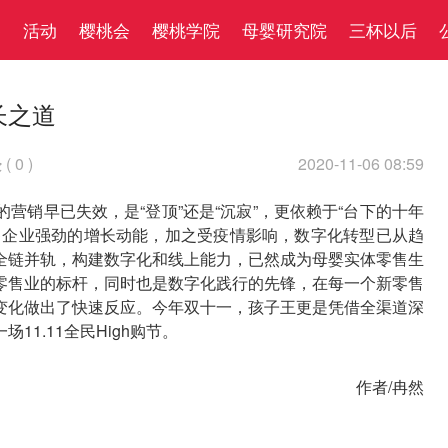
察
活动
樱桃会
樱桃学院
母婴研究院
三杯以后
长之道
(
0
)
2020-11-06 08:59

营销早已失效，是“登顶”还是“沉寂”，更依赖于“台下的十年
售企业强劲的增长动能，加之受疫情影响，数字化转型已从趋
全链并轨，构建数字化和线上能力，已然成为母婴实体零售生
零售业的标杆，同时也是数字化践行的先锋，在每一个新零售
变化做出了快速反应。今年双十一，孩子王更是凭借全渠道深
1.11全民High购节。
作者/冉然