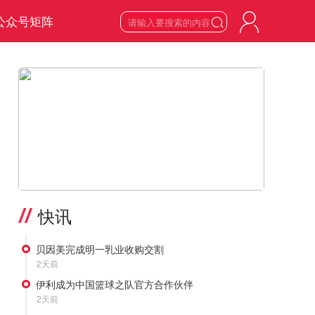
公众号矩阵

9
星期日

2026
年
8
月
>
快讯
贝因美完成明一乳业收购交割
2天前
伊利成为中国篮球之队官方合作伙伴
2天前