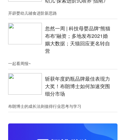
幼儿“探索进阶式喂养”指南》
开辟婴幼儿辅食进阶新思路
忽然一周 |​​ 科技母婴品牌“熊猫
布布”融资；​多地发布2021婚
姻大数据；天猫回应更名转自
营
一起看周报~
斩获年度奶瓶品牌最佳表现力
大奖！布朗博士如何加速突围
细分市场
布朗博士的成长法则值得行业思考与学习