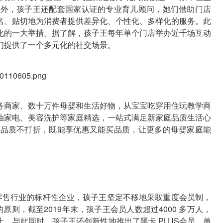
售之外，孩子王还配套国家认证的专业育儿顾问，她们借助门店
名、贴切地为消费者提供差异化、个性化、多样化的服务。此
化的一大举措。据了解，孩子王每年单个门店举办近千场互动
们提供了一个多元化的社交场景。
务商家、数十万件母婴和生活好物，从宝宝吃穿用住玩教学商
油家电、美容洗护等家庭精选，一站式满足新家庭品质生活心
大，品质不打折，既能享优惠又能买品质，让更多的母婴家庭能
婴零售行业的标杆性企业，孩子王坚定不移地采取重度会员制，
原则，截至2019年末，孩子王会员人数超过4000 多万人，
上。与此同时，孩子王还创新性地推出了黑卡 PLUS会员，单