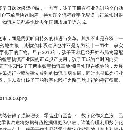
裹早日送达保驾护航，一方面，孩子王拥有行业先进的全自动
在用户下单后快速响应，并实现全流程数字化配送与订单实时跟
，物流人员配备也比去年同期增加了近六成。
之事，而是需要旷日持久的精进与变革。其实不止是在双十一
落地生根，其物流体系建设也并不是专为双十一而生，事实
字化下的产物。早在2012年，孩子王就已经开始布局物流配
0亩的智慧物流产业园的正式投产使用，孩子王成为当时国内第一
流产业园“孩子王西南智慧物流基地”项目实现在线签约，发展
在母婴行业率先建立成熟的物流仓网布局，同时也是母婴行业
率，足以看出孩子王的数字化践行之路已然走得的稳行得顺。
依然获得了强势增长。零售业行至当下，数字化作为血液，已
垒的零售赛道将数据价值挖掘得更为彻底，谁能合理利用数字化
在这一点上，孩子王作为母婴零售数字化转型的引领者和推动