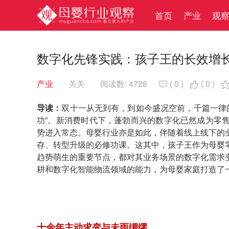
首页
产业
观
数字化先锋实践：孩子王的长效增
产业
关关
阅读数: 4728
(
0
)
(
0
)


导读：
双十一从无到有，到如今盛况空前，千篇一律的
功”。新消费时代下，蓬勃而兴的数字化已然成为零
势进入常态。母婴行业亦是如此，伴随着线上线下的
存、转型升级的必修功课。这其中，孩子王作为母婴
趋势萌生的重要节点，都对其业务场景的数字化需求
耕和数字化智能物流领域的能力，为母婴家庭打造了一场1
十余年主动求变与未雨绸缪