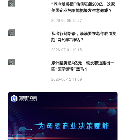
3
“养老版美团”估值狂飙200亿，这家
美国企业凭啥能把银发生意做爆？
2026-06-05 15:27
4
从出行到陪诊，滴滴要在老年赛道复
刻“网约车”神话？
2026-07-01 19:15
5
累计融资超4亿元，银发赛道跑出一
匹“医学营养”黑马？
2026-06-12 11:09