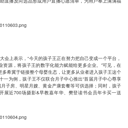
助直播反向选品形成用户直播心愿清单，为用户奉上满满福
生态大会上表示，“今天的孩子王正在努力把自己变成一个平台，
业资源，将孩子王的数字化能力赋能给更多企业。”可见，在
更多希冀于链接整个母婴生态，让更多从业者进入孩子王这个
十一为例，孩子王不仅联合月子中心推出“首届月子中心尊享
高端月子房、明星月嫂、黄金产康套餐等可供选择；同时，孩子
间开展近700场摄影&早教嘉年华、樊登读书会员年卡买一送