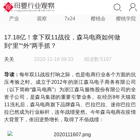
产业
观察
7x24
樱桃会
樱桃学院
17.18亿！拿下双11战役，森马电商如何做
到“里”“外”两手抓？
关关
2020-11-16 09:33
阅读数:5197
导读：
每年双11战役打响之际，也是电商行业各个方面的抗
压考验之时。成立于2012年的浙江森马电子商务有限公司
（以下简称“森马电商”）为浙江森马服饰股份有限公司的全
资子公司，是森马集团的重要引擎业务。在经历8年天猫双
11洗礼后，森马电商旗下品牌森马、巴拉巴拉、迷你巴拉巴
拉已然成为行业标杆，连年战绩斐然。今年森马电商在疫情
大背景下，依旧逆势增长，取得了不俗战绩：