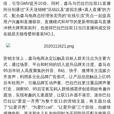
倍，引导GMV提升10倍。同时，森马与巴拉巴拉双11直播
间分别通过“天天送锦鲤”活动以及“虚拟主播+真人直播”的方
式，配合森马电商总经理张宏亮的“在线引流”亮点一起提高
用户兴趣和直播留存。直播模式和环节的更新帮助森马直播
冲榜大牌男装前列，也使得巴拉巴拉双11当日直播间成交排
名稳居天猫母婴和童装NO.1。
营销主张上，森马电商决定以触及目标人群关注点为主要方
式，通过场景、平台和时间的切入提升品牌关注度。森马在
95后年轻人高度聚集的抖音、B站、快手、微博等主流媒介
齐发声，利用多元化品牌广告形式，让产品信息触达上亿95
后年轻用户，引爆品牌互动声量。巴拉巴拉更注重品牌声量
打造，洞察90、95后宝爸宝妈人群情感需求创造萌娃奇趣许
愿池，实现有趣的儿童愿望，让双11许愿不落空。迷你巴拉
巴拉以“爱是一齐秀”为整个双11的营销主题，将主题分成
了“以爱开秀”、“为爱打call”、“让爱升级”三个阶段，拍摄情
感微电影、派送新生儿礼包的同时为不同阶段匹配主推商品