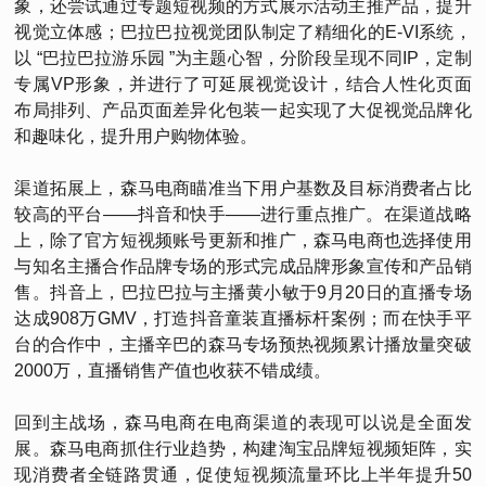
象，还尝试通过专题短视频的方式展示活动主推产品，提升
视觉立体感；巴拉巴拉视觉团队制定了精细化的E-VI系统，
以 “巴拉巴拉游乐园 ”为主题心智，分阶段呈现不同IP，定制
专属VP形象，并进行了可延展视觉设计，结合人性化页面
布局排列、产品页面差异化包装一起实现了大促视觉品牌化
和趣味化，提升用户购物体验。
渠道拓展上，森马电商瞄准当下用户基数及目标消费者占比
较高的平台——抖音和快手——进行重点推广。在渠道战略
上，除了官方短视频账号更新和推广，森马电商也选择使用
与知名主播合作品牌专场的形式完成品牌形象宣传和产品销
售。抖音上，巴拉巴拉与主播黄小敏于9月20日的直播专场
达成908万GMV，打造抖音童装直播标杆案例；而在快手平
台的合作中，主播辛巴的森马专场预热视频累计播放量突破
2000万，直播销售产值也收获不错成绩。
回到主战场，森马电商在电商渠道的表现可以说是全面发
展。森马电商抓住行业趋势，构建淘宝品牌短视频矩阵，实
现消费者全链路贯通，促使短视频流量环比上半年提升50