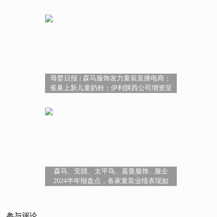
西将向0-3岁婴幼儿家庭发放托育服务消费
券
母婴日报 | 森马服饰发力童装直播电商；
雀巢上新儿童奶粉；伊利陕西公司增资至
2.7亿
森马、安踏、太平鸟、嘉曼服饰...服企
2024半年报盘点，各家童装业绩表现如
何？
参与评论