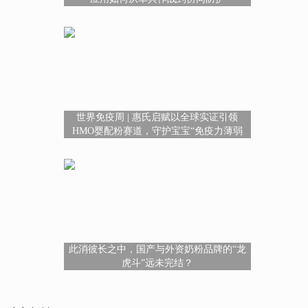
世界免疫周 | 惠氏启赋以全球实证引领
HMO婴配粉赛道，守护宝宝“免疫力薄弱
期”
此消彼长之中，国产与外资奶粉品牌的“龙
虎斗”远未完结？