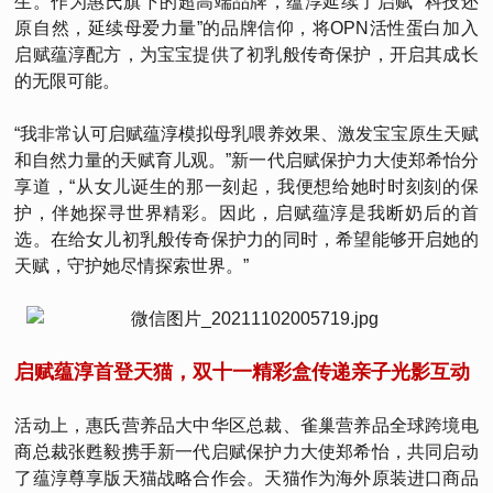
生。作为惠氏旗下的超高端品牌，蕴淳延续了启赋 “科技还
原自然，延续母爱力量”的品牌信仰，将OPN活性蛋白加入
启赋蕴淳配方，为宝宝提供了初乳般传奇保护，开启其成长
的无限可能。
“我非常认可启赋蕴淳模拟母乳喂养效果、激发宝宝原生天赋
和自然力量的天赋育儿观。”新一代启赋保护力大使郑希怡分
享道，“从女儿诞生的那一刻起，我便想给她时时刻刻的保
护，伴她探寻世界精彩。因此，启赋蕴淳是我断奶后的首
选。在给女儿初乳般传奇保护力的同时，希望能够开启她的
天赋，守护她尽情探索世界。”
启赋蕴淳首登天猫，双十一精彩盒传递亲子光影互动
活动上，惠氏营养品大中华区总裁、雀巢营养品全球跨境电
商总裁张甦毅携手新一代启赋保护力大使郑希怡，共同启动
了蕴淳尊享版天猫战略合作会。天猫作为海外原装进口商品