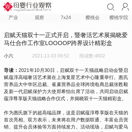
产业
观察
7x24
樱桃会
樱桃学院
启赋天猫双十一正式开启，暨奢活艺术展揭晓爱
马仕合作工作室LOOOOP跨界设计精彩盒
小六
2021-11-03 09:52
阅读数:4602
导读：
2021年10月30日，启赋双十一天猫战略启动会暨启
赋蕴淳高端奢活艺术展在上海复星艺术中心隆重举行。惠氏
营养品大中华区总裁、雀巢营养品全球跨境电商总裁张甦毅
及新一代启赋保护力大使郑希怡出席了活动，共同启动启赋
蕴淳尊享版天猫战略合作仪式，并揭晓双十一天猫精彩盒。
作为惠氏旗下的超高端品牌，这是启赋蕴淳尊享版在天猫的
首次亮相。双方表示，未来将在用户数据联通、丰富会员营
销、提升会员体验等方面持续发力。活动现场，启赋与爱马