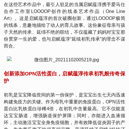
在这些艺术作品中，最引人驻足的当属启赋蕴淳携手爱马仕
合作工作室LOOOOP创作的线条艺术作品（One Line
Art）。这是启赋蕴淳的首次破圈创新，通过LOOOOP极简
的线条，意趣地描绘了动人的育儿故事。这份象征母亲与孩
子天然的传承、延绵不绝的联结，不仅蕴藏了妈妈对宝宝那
份贯穿一生的爱，也与启赋蕴淳“延续初乳传承”的理念不谋
而合。
创新添加OPN活性蛋白，启赋蕴淳传承初乳般传奇保
护
初乳是宝宝降临世间的第一份保护，是宝宝出生七天内迅速
构建免疫力的关键。作为母乳中重要的免疫蛋白，OPN活性
蛋白比乳铁蛋白珍稀4倍，在初乳中含量最高。它不仅能直
达宝宝肠道，增强肠道保护屏障；同时，亦能进入血液循
环，主动激活宝宝全身免疫细胞，并有效降低促炎因子的产