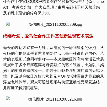
仕合作工作室LOOOOP跨界创作的线条艺术作品（One Line
Art）亦首次亮相，向大众呈现了由母亲到孩子的天然连结，
及初乳中蕴含的传奇保护力。
绵绵母爱，爱马仕合作工作室创新呈现艺术表达
母爱的表达方式有千万种，从甜蜜的一吻到温柔的怀抱，从
夜晚的守护到牵手看世界的陪伴……每一种都直达内心。艺
术的表现形式也同样多样——本次启赋蕴淳高端奢活艺术展
就展出了多个启赋蕴淳与母爱融汇的艺术装置，比如以「妈
妈」的剪影铸造的秋千、由若干LED条屏矩阵打造的天赋之
境，以及以启赋蕴淳核心营养元素OPN活性蛋白为灵感的悬
浮金色球体等。观众可通过现场与装置互动感受母爱连结，
并深度了解启赋蕴淳。