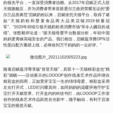
的领先平台，一直深受消费者信赖。从2017年启赋正式入驻
天猫旗舰店，并为消费者带来首获爱尔兰政府荣耀见证的“爱
尔兰品质典范”启赋奶粉以来，启赋依托天猫平台，取得了诸
如“天猫奶粉和婴童食品两大品类店铺2019销量冠
军”、“2020年持续引领天猫奶粉类消费市场“等令人瞩目的成
绩”。张甦毅评论道：“据天猫母婴平台数据分析，年轻中国
妈妈更青睐高端安全的产品。我们相信，启赋蕴淳携OPN活
性蛋白配方重磅上线，必将收到万千妈妈的一众好评。”
随着启赋蕴淳尊享版“首登天猫”，其双十一天猫精彩盒也“精
彩”揭晓——活动展示的LOOOOP创作线条艺术作品环绕在
精彩盒的四周，正如贯穿宝宝一生的绵绵母爱。精彩盒采用
左右打开式，LED灯闪耀其间，如同妈妈的温暖怀抱守护宝
宝打开天赋世界。打开盒内的科技书灯，由LOOOOP工作室
创作的线条艺术作品跃然在光影中，随手触动，有利于启发
宝宝的视觉天赋。