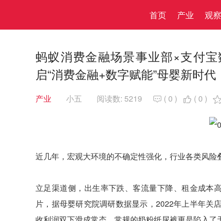
首页
产业
观
蚂蚁消费金融场景事业部×支付宝
启“消费金融+数字赋能”母婴新时代
产业
小五
阅读数: 5219
(
0
)
(
0
)


近几年，宏观大环境的不确定性强化，行业各类风险
立足渠道侧，出生率下跌、客流量下降、租金成本高
片，据母婴研究院调研数据显示，2022年上半年关
收利润双下滑成常态，常规的奶粉纸尿裤更是陷入了