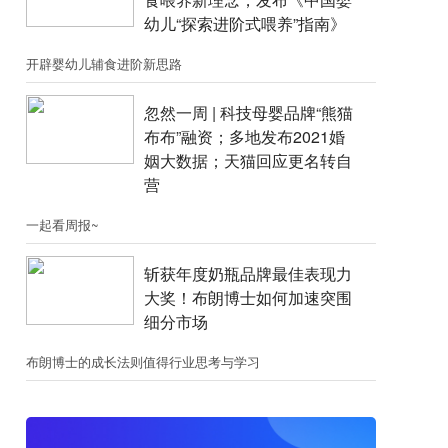
幼儿“探索进阶式喂养”指南》
开辟婴幼儿辅食进阶新思路
忽然一周 |​​ 科技母婴品牌“熊猫
布布”融资；​多地发布2021婚
姻大数据；天猫回应更名转自
营
一起看周报~
斩获年度奶瓶品牌最佳表现力
大奖！布朗博士如何加速突围
细分市场
布朗博士的成长法则值得行业思考与学习