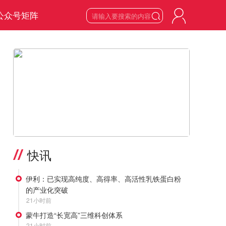
公众号矩阵

6
星期四

2026
年
8
月
>
快讯
伊利：已实现高纯度、高得率、高活性乳铁蛋白粉
的产业化突破
21小时前
蒙牛打造“长宽高”三维科创体系
21小时前