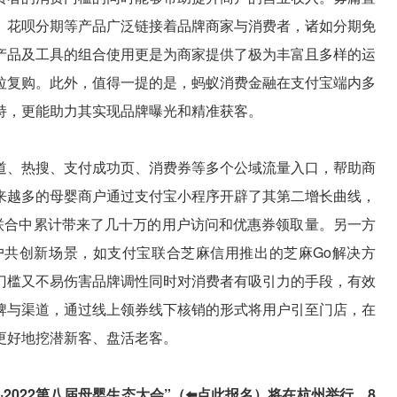
、花呗分期等产品广泛链接着品牌商家与消费者，诸如分期免
产品及工具的组合使用更是为商家提供了极为丰富且多样的运
拉复购。此外，值得一提的是，蚂蚁消费金融在支付宝端内多
持，更能助力其实现品牌曝光和精准获客。
道、热搜、支付成功页、消费券等多个公域流量入口，帮助商
来越多的母婴商户通过支付宝小程序开辟了其第二增长曲线，
宝联合中累计带来了几十万的用户访问和优惠券领取量。另一方
共创新场景，如支付宝联合芝麻信用推出的芝麻Go解决方
门槛又不易伤害品牌调性同时对消费者有吸引力的手段，有效
牌与渠道，通过线上领券线下核销的形式将用户引至门店，在
更好地挖潜新客、盘活老客。
路·2022第八届母婴生态大会”（⬅️点此报名）将在杭州举行，8