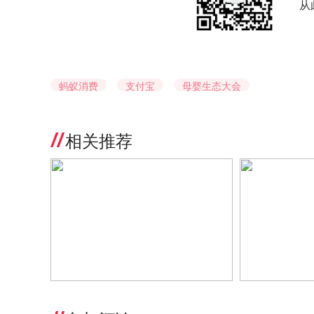
从
蚂蚁消费
支付宝
母婴生态大会
相关推荐
2022母婴生态大会·蚂蚁消费金融场
破解增量难题
景事业部×支付宝数字商业事业部专
2022母婴生
场高密度干货 助力母婴商家新增长
景事业部×支
题分会场正式