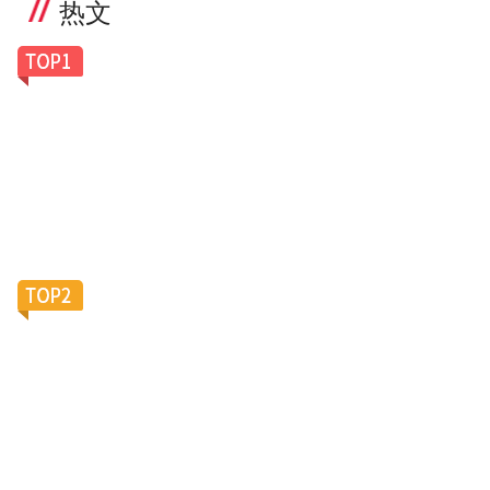
热文
一副老花镜卖100美元，Caddis凭什么让银发族排
队买单？
滴滴加码陪诊服务，大厂“银发会战”再添新变数？