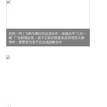
忽然一周 | 飞鹤与康比特达成合作；保健品等“三品一
械” 广告新规征意；孩子王获控股股东及管理层大额
增持；爱婴室与亲子坊达成战略合作