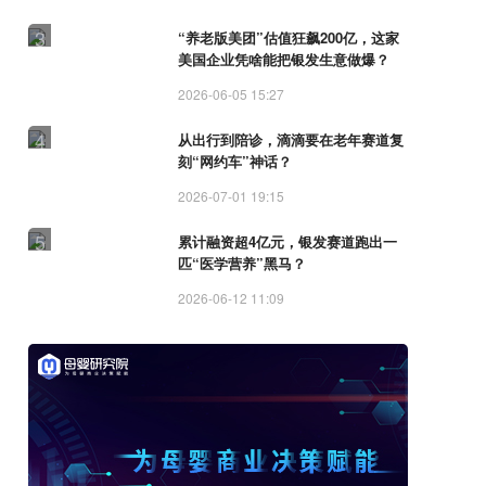
3
“养老版美团”估值狂飙200亿，这家
美国企业凭啥能把银发生意做爆？
2026-06-05 15:27
4
从出行到陪诊，滴滴要在老年赛道复
刻“网约车”神话？
2026-07-01 19:15
5
累计融资超4亿元，银发赛道跑出一
匹“医学营养”黑马？
2026-06-12 11:09