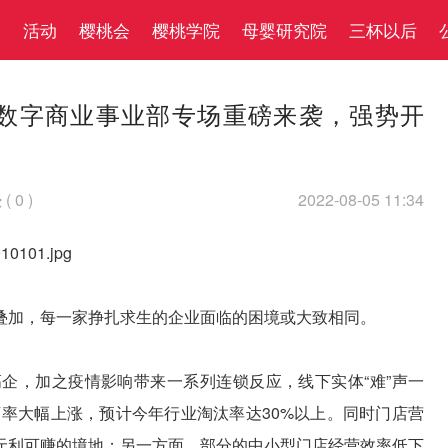
察
活动
樱桃会
樱桃学院
母婴研究院
三杯以后
数字商业事业部专场重磅来袭，强势开
(
0
)
2022-08-05 11:34

叠加，每一家挣扎求生的企业面临的困境或大致相同。
企，加之疫情影响带来一系列连锁反应，线下实体“难”声一
店率大幅上涨，预计今年行业淘汰率达30%以上。同时门店营
无利可赚的境地；另一方面，部分的中小型门店经营效率低下