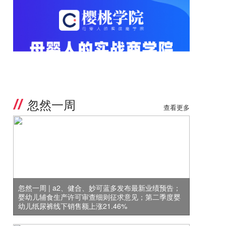
忽然一周
查看更多
忽然一周 | a2、健合、妙可蓝多发布最新业绩预告；
婴幼儿辅食生产许可审查细则征求意见；第二季度婴
幼儿纸尿裤线下销售额上涨21.46%