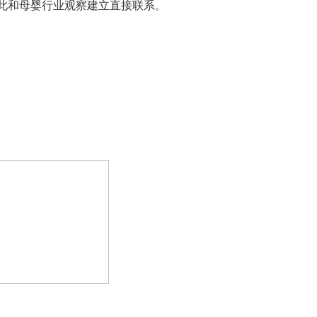
此和母婴行业观察建立直接联系。
，限时福利开启｜
态大会·蚂蚁消费金融场
付宝数字商业事业部主
启动！