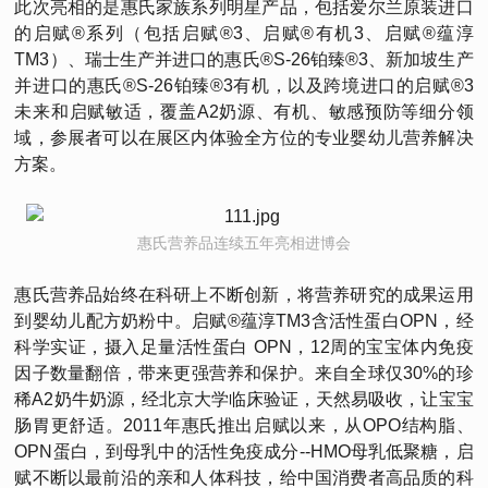
此次亮相的是惠氏家族系列明星产品，包括爱尔兰原装进口
的启赋®系列（包括启赋®3、启赋®有机3、启赋®蕴淳
TM3）、瑞士生产并进口的惠氏®S-26铂臻®3、新加坡生产
并进口的惠氏®S-26铂臻®3有机，以及跨境进口的启赋®3
未来和启赋敏适，覆盖A2奶源、有机、敏感预防等细分领
域，参展者可以在展区内体验全方位的专业婴幼儿营养解决
方案。
惠氏营养品连续五年亮相进博会
惠氏营养品始终在科研上不断创新，将营养研究的成果运用
到婴幼儿配方奶粉中。启赋®蕴淳TM3含活性蛋白OPN，经
科学实证，摄入足量活性蛋白 OPN，12周的宝宝体内免疫
因子数量翻倍，带来更强营养和保护。来自全球仅30%的珍
稀A2奶牛奶源，经北京大学临床验证，天然易吸收，让宝宝
肠胃更舒适。2011年惠氏推出启赋以来，从OPO结构脂、
OPN蛋白，到母乳中的活性免疫成分--HMO母乳低聚糖，启
赋不断以最前沿的亲和人体科技，给中国消费者高品质的科