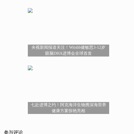
央视新闻报道关注！Witsbb健敏思3-12岁
眼脑DHA进博会全球首发
七赴进博之约！阿克海洋生物携深海营养
健康方案惊艳亮相
参与评论