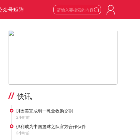
公众号矩阵

7
星期五

2026
年
8
月
>
快讯
贝因美完成明一乳业收购交割
2小时前
伊利成为中国篮球之队官方合作伙伴
2小时前