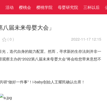
察
活动
樱桃会
樱桃学院
母婴研究院
三杯以后
2第八届未来母婴大会」
(
0
)
2022-11-17 12:15

目光，迭代自身的能力配置。然而，寻求新的生存法则并非一
观察主办的“2022第八届未来母婴大会”将会给您带来意想不
研“做好一件事”！i-baby创始人王耀民确认出席！