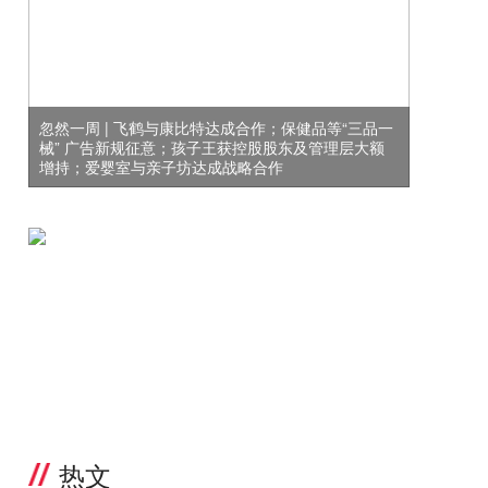
忽然一周 | 飞鹤与康比特达成合作；保健品等“三品一
械” 广告新规征意；孩子王获控股股东及管理层大额
增持；爱婴室与亲子坊达成战略合作
热文