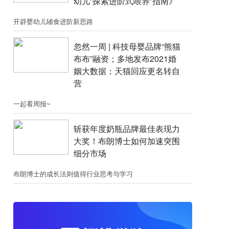
幼儿“探索进阶式喂养”指南》
开辟婴幼儿辅食进阶新思路
忽然一周 |​​ 科技母婴品牌“熊猫
布布”融资；​多地发布2021婚
姻大数据；天猫回应更名转自
营
一起看周报~
斩获年度奶瓶品牌最佳表现力
大奖！布朗博士如何加速突围
细分市场
布朗博士的成长法则值得行业思考与学习