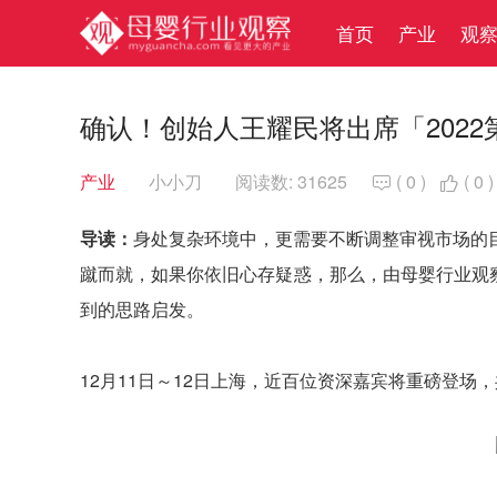
首页
产业
观
确认！创始人王耀民将出席「202
产业
小小刀
阅读数: 31625
(
0
)
(
0
)


导读：
身处复杂环境中，更需要不断调整审视市场的
蹴而就，如果你依旧心存疑惑，那么，由母婴行业观察
到的思路启发。
12月11日～12日上海，近百位资深嘉宾将重磅登场，共