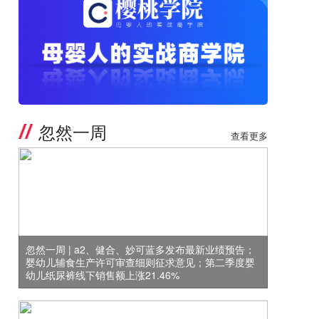
忽然一周
查看更多
忽然一周 | a2、健合、妙可蓝多发布最新业绩预告；
婴幼儿辅食生产许可审查细则征求意见；第二季度婴
幼儿纸尿裤线下销售额上涨21.46%