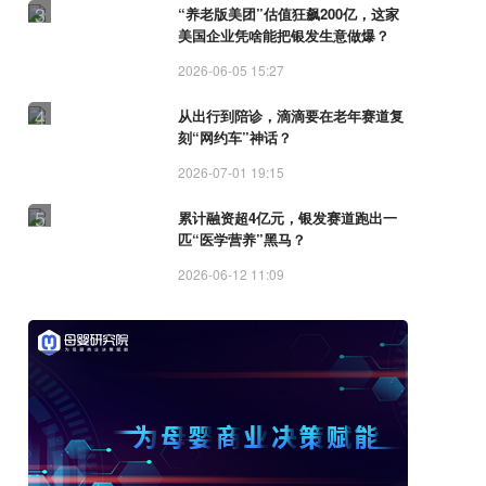
3
“养老版美团”估值狂飙200亿，这家
美国企业凭啥能把银发生意做爆？
2026-06-05 15:27
4
从出行到陪诊，滴滴要在老年赛道复
刻“网约车”神话？
2026-07-01 19:15
5
累计融资超4亿元，银发赛道跑出一
匹“医学营养”黑马？
2026-06-12 11:09