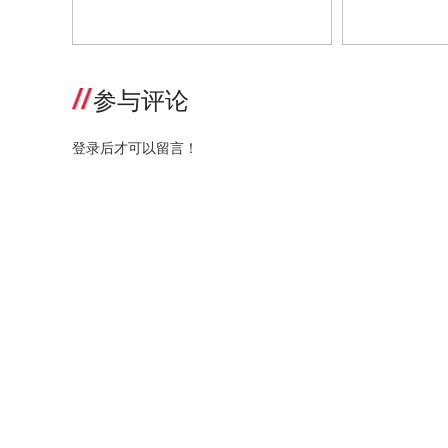
确认！i-baby创始人王耀民将出席
确认！i-ba
「2023第九届全球母婴大会」
「2023增长
参与评论
登录后才可以留言！