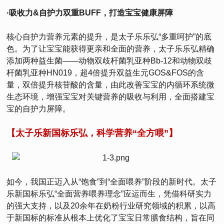
·吸收力&自护力双重BUFF，打造宝宝健康屏障
核心自护力营养元素的提升，是太子乐乐弘“多重呵护”的底
色。为了让宝宝能获得更亲和全面的营养，太子乐乐弘精确
添加两种益生菌——动物双歧杆菌乳亚种Bb-12和动物双歧
杆菌乳亚种HN019，超4倍提升双益生元GOS&FOS的含
量，双倍提升核苷酸的含量，由此改善宝宝的内循环系统微
生态环境，增强宝宝对关键营养的吸收与利用，全面搭建宝
宝的自护力屏障。
【太子乐新国标乐弘，科学营养“全方喂”】
如今，我国正迈入从“饱食”到“全面喂养”阶段的新时代。太子
乐新国标乐弘“全面营养喂养理念”应运而生，凭借科研实力
的强大支持，以及20余年在奶粉行业研究领域的积累，以高
于新国标的标准从根本上优化了宝宝日常膳食结构，旨在同