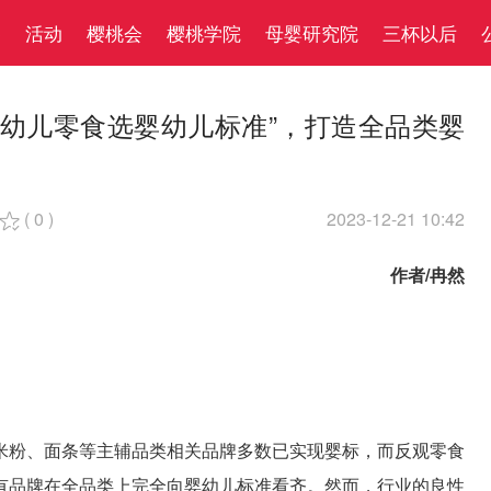
察
活动
樱桃会
樱桃学院
母婴研究院
三杯以后
婴幼儿零食选婴幼儿标准”，打造全品类婴
(
0
)
2023-12-21 10:42

作者/冉然
米粉、面条等主辅品类相关品牌多数已实现婴标，而反观零食
有品牌在全品类上完全向婴幼儿标准看齐。然而，行业的良性