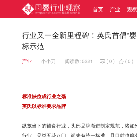
首页
产业
观
行业又一全新里程碑！英氏首倡“
标示范
产业
小小刀
阅读数: 5221
(
0
)
(
0
)


标准缺位成行业之殇
英氏以标准要求品牌
纵览当下的辅食行业，头部品牌渐进制定规范，诸如
行业，品类五花八门，尚未有统一标准，且目前也鲜