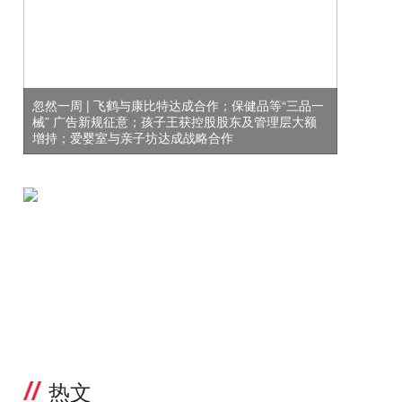
忽然一周 | 飞鹤与康比特达成合作；保健品等“三品一
械” 广告新规征意；孩子王获控股股东及管理层大额
增持；爱婴室与亲子坊达成战略合作
热文