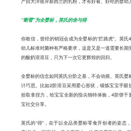
产自大洋彼岸新西兰的乳粉，才有好看、好吃的婴幼
“断臂”为全婴标，英氏的舍与得
你敢信，曾经的销冠会成为全婴标的“拦路虎”。英
幼儿标准对菌种有严格要求，这是又是一道需要长期
的酸奶溶溶豆，只为下一次它更辉煌的回归。
全婴标的信念如同英氏分阶之基，不会动摇。英氏婴
计巧思。比如2阶溶豆采用爱心形状，锻炼宝宝手眼
拾取拿捏力，给宝宝全新的指尖独特体验，4阶饼干
宝社交分享。
英氏的“得”，在于以全品类婴标零食开创者的姿态