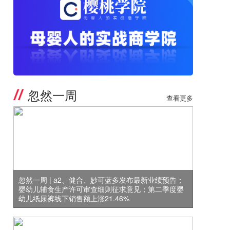
忽然一周
查看更多
忽然一周 | a2、健合、妙可蓝多发布最新业绩预告；
婴幼儿辅食生产许可审查细则征求意见；第二季度婴
幼儿纸尿裤线下销售额上涨21.46%