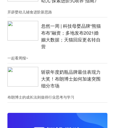
幼儿“探索进阶式喂养”指南》
开辟婴幼儿辅食进阶新思路
忽然一周 |​​ 科技母婴品牌“熊猫
布布”融资；​多地发布2021婚
姻大数据；天猫回应更名转自
营
一起看周报~
斩获年度奶瓶品牌最佳表现力
大奖！布朗博士如何加速突围
细分市场
布朗博士的成长法则值得行业思考与学习