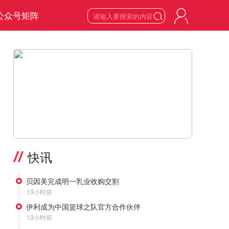
公众号矩阵

7
星期五

2026
年
8
月
>
快讯
贝因美完成明一乳业收购交割
13小时前
伊利成为中国篮球之队官方合作伙伴
13小时前