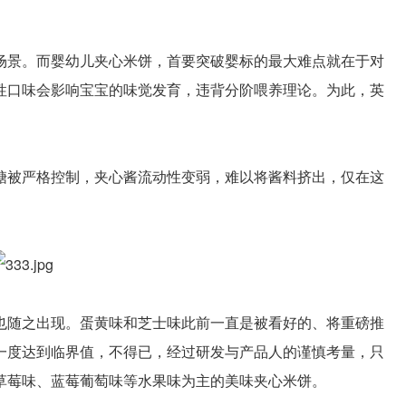
场景。而婴幼儿夹心米饼，首要突破婴标的最大难点就在于对
性口味会影响宝宝的味觉发育，违背分阶喂养理论。为此，英
糖被严格控制，夹心酱流动性变弱，难以将酱料挤出，仅在这
。
也随之出现。蛋黄味和芝士味此前一直是被看好的、将重磅推
一度达到临界值，不得已，经过研发与产品人的谨慎考量，只
草莓味、蓝莓葡萄味等水果味为主的美味夹心米饼。