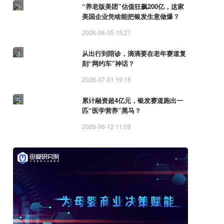
3
“养老版美团”估值狂飙200亿，这家
美国企业凭啥能把银发生意做爆？
2026-06-05 15:27
4
从出行到陪诊，滴滴要在老年赛道复
刻“网约车”神话？
2026-07-01 19:15
5
累计融资超4亿元，银发赛道跑出一
匹“医学营养”黑马？
2026-06-12 11:09