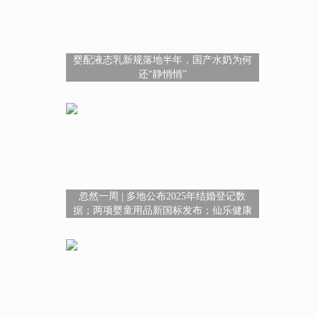
婴配液态乳新规落地半年，国产水奶为何
还“静悄悄”
忽然一周 | 多地公布2025年结婚登记数
据；两项婴童用品新国标发布；仙乐健康
拟港股上市；千问推出AI购物功能