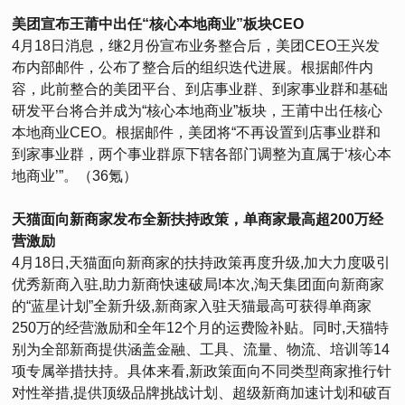
美团宣布王莆中出任“核心本地商业”板块CEO
4月18日消息，继2月份宣布业务整合后，美团CEO王兴发
布内部邮件，公布了整合后的组织迭代进展。根据邮件内
容，此前整合的美团平台、到店事业群、到家事业群和基础
研发平台将合并成为“核心本地商业”板块，王莆中出任核心
本地商业CEO。根据邮件，美团将“不再设置到店事业群和
到家事业群，两个事业群原下辖各部门调整为直属于‘核心本
地商业’”。（36氪）
天猫面向新商家发布全新扶持政策，单商家最高超200万经
营激励
4月18日,天猫面向新商家的扶持政策再度升级,加大力度吸引
优秀新商入驻,助力新商快速破局!本次,淘天集团面向新商家
的“蓝星计划”全新升级,新商家入驻天猫最高可获得单商家
250万的经营激励和全年12个月的运费险补贴。同时,天猫特
别为全部新商提供涵盖金融、工具、流量、物流、培训等14
项专属举措扶持。具体来看,新政策面向不同类型商家推行针
对性举措,提供顶级品牌挑战计划、超级新商加速计划和破百