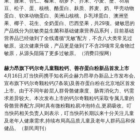
果、腰果、杏仁、榛果、胡萝卜、芥末、小麦、蟹、羽扇
豆、松子、蛋、核桃、酪蛋白、麸质、荞麦、奶、甲壳动物
蛋白、软体动物蛋白、美洲山核桃、β-乳球蛋白、澳洲坚
果、椰子、花生、全奶蛋白、巴西坚果，共29项。健敏思的
产品线分为抗敏类益生菌和基础健康营养品系列，目前基础
营养品已经做到了全线遵循“无敏”配方，不含八大类常见过
敏原。这次健康升级，产品更是做到了不含29项常见食物过
敏原，从源头阻隔了更多过敏原。（消费日报网）
赫力昂旗下钙尔奇儿童颗粒钙、善存蛋白粉新品首发上市
4月16日,叮当快药携手知名药企赫力昂举办新品上市发布会,
宣布旗下钙尔奇颗粒钙(7条装)及善存蛋白粉在北京地区首发
上市。由于不同年龄层人群骨骼健康度、肠胃消化力、钙需
求差异较大。本次发布上市的钙尔奇颗粒钙采取专属儿童的
骨骼营养配方,同时具有微粉颗粒易冲泡特点,更易吸收。叮
当快药相关负责人则表示，叮当快药长期以来十分关注儿童
及老年人健康需求,持续布局高品质儿童及老年人群药品和保
健品。（新民周刊）