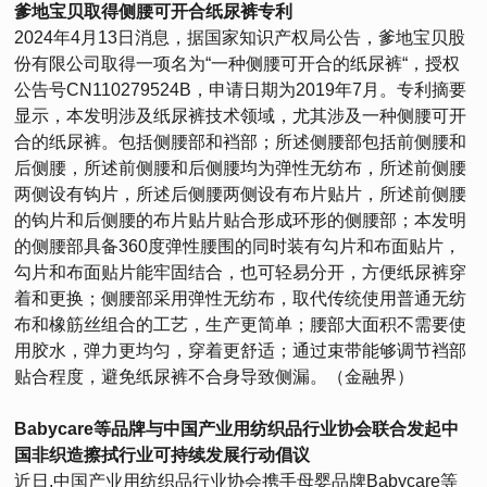
爹地宝贝取得侧腰可开合纸尿裤专利
2024年4月13日消息，据国家知识产权局公告，爹地宝贝股
份有限公司取得一项名为“一种侧腰可开合的纸尿裤“，授权
公告号CN110279524B，申请日期为2019年7月。专利摘要
显示，本发明涉及纸尿裤技术领域，尤其涉及一种侧腰可开
合的纸尿裤。包括侧腰部和裆部；所述侧腰部包括前侧腰和
后侧腰，所述前侧腰和后侧腰均为弹性无纺布，所述前侧腰
两侧设有钩片，所述后侧腰两侧设有布片贴片，所述前侧腰
的钩片和后侧腰的布片贴片贴合形成环形的侧腰部；本发明
的侧腰部具备360度弹性腰围的同时装有勾片和布面贴片，
勾片和布面贴片能牢固结合，也可轻易分开，方便纸尿裤穿
着和更换；侧腰部采用弹性无纺布，取代传统使用普通无纺
布和橡筋丝组合的工艺，生产更简单；腰部大面积不需要使
用胶水，弹力更均匀，穿着更舒适；通过束带能够调节裆部
贴合程度，避免纸尿裤不合身导致侧漏。（金融界）
Babycare等品牌与中国产业用纺织品行业协会联合发起中
国非织造擦拭行业可持续发展行动倡议
近日,中国产业用纺织品行业协会携手母婴品牌Babycare等