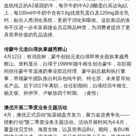
血统纯正的A2基因奶牛，每升牛奶中A2-β酪蛋白高达9g以
上，每100ml中牛奶中含有3.6g优质乳蛋白及120mg原生乳
钙，贴合人类消化系统，更易于消化和吸收。这款新品的发
布不仅进一步丰富易捷会员店商品种类，为消费者提供了更
具营养价值的乳品选择。
传蒙牛元老白瑛执掌越秀辉山
4月12日，有消息称，蒙牛创始元老白瑛即将全面执掌越秀
辉山。资料显示，白瑛于1999年随牛根生创办蒙牛，在职期
间担任蒙牛常温液奶事业部总经理、蒙牛副总裁和执行董
事，带领蒙牛团队推出利乐包纯牛奶、特仑苏、未来星等知
名产品。后于2017年离职，在任职期间，白瑛经历牛根生、
杨文俊、孙伊萍、卢敏放四个时期。（食悟）
澳优开展二季度业务主题活动
4月，澳优正式启动“拓渠稳盘齐发力，聚力奋进勇争先——
猎豹行动”暨二季度业务主题活动。活动开展时间为4-6月，
覆盖佳贝艾特、海普生物，以及营养品BU。期间，各BU将