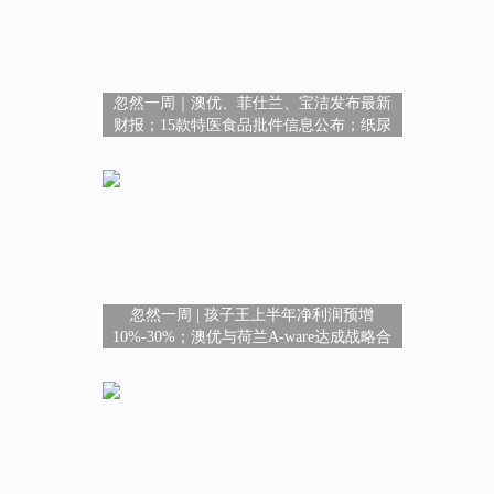
忽然一周｜澳优、菲仕兰、宝洁发布最新
财报；15款特医食品批件信息公布；纸尿
裤相关17项国家标准征求意见
忽然一周 | 孩子王上半年净利润预增
10%-30%；澳优与荷兰A-ware达成战略合
作；澳特力、薇诺娜宝贝、小六神闪耀亮
相2026CBME