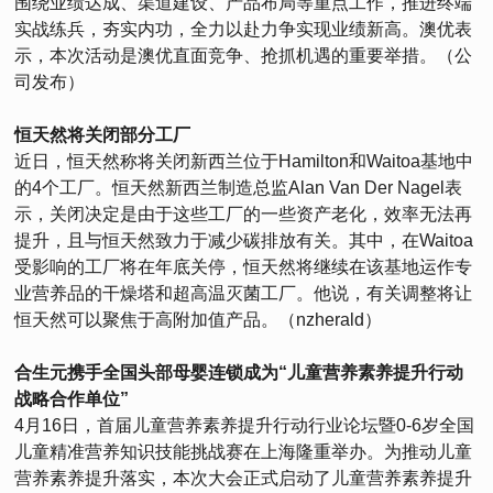
围绕业绩达成、渠道建设、产品布局等重点工作，推进终端
实战练兵，夯实内功，全力以赴力争实现业绩新高。澳优表
示，本次活动是澳优直面竞争、抢抓机遇的重要举措。（公
司发布）
恒天然将关闭部分工厂
近日，恒天然称将关闭新西兰位于Hamilton和Waitoa基地中
的4个工厂。恒天然新西兰制造总监Alan Van Der Nagel表
示，关闭决定是由于这些工厂的一些资产老化，效率无法再
提升，且与恒天然致力于减少碳排放有关。其中，在Waitoa
受影响的工厂将在年底关停，恒天然将继续在该基地运作专
业营养品的干燥塔和超高温灭菌工厂。他说，有关调整将让
恒天然可以聚焦于高附加值产品。（nzherald）
合生元携手全国头部母婴连锁成为“儿童营养素养提升行动
战略合作单位”
4月16日，首届儿童营养素养提升行动行业论坛暨0-6岁全国
儿童精准营养知识技能挑战赛在上海隆重举办。为推动儿童
营养素养提升落实，本次大会正式启动了儿童营养素养提升