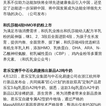
关系不仅助力达能加快将全球先进健康食品引入中国，还坚
定了达能进一步深耕中国、将中国发展成为达能全球领先大
市场的决心。（公司发布）
和氏莎能4段HMO羊奶粉上市
为满足市场消费需求，和氏乳业推出和氏莎能幼儿配方羊乳
粉的延伸版，继1、2、3段后全面进阶4段，为孩子生长发
育，提供均衡、全面营养。据了解，和氏莎能4段优选鲜活
有机生羊乳入料，添加HMO、乳铁蛋白、DHA、ARA、N-
乙酰神经氨酸、初乳碱性蛋白（CBP）、鸡内金粉等多重营
养元素。（和氏乳业公众号）
君乐宝携手中石化易捷推出新品A2纯牛奶
4月12日，君乐宝乳业集团与中石化易捷公司在浙江杭州举
行新品发布会，共同揭幕“匠心计划”的首款双高”定制产品君
乐宝3.6g乳蛋白A2纯牛奶。据悉，这款3.6g乳蛋白A2牛奶
新品以其珍稀奶源、原生营养，将为消费者带来全新品质体
验。君乐宝自建专属A2型奶牛牧场，通过严格的
MassARRAY基因质谱技术严格筛查，甄选出仅有约30%的