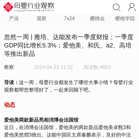
产业
观察
7x24
樱桃会
樱桃学院
忽然一周 | 雅培、达能发布一季度财报；一季度
GDP同比增长5.3%；爱他美、和氏、a2、高培
等推出新品
察察
2024-04-22 11:32
阅读数:4603
导读：
这一周，母婴行业都发生了哪些大事小情？母婴行业
观察都帮您整理好了，一起来回顾下吧。
动态
爱他美两款新品亮相消博会法国馆
近日，在消博会法国馆，爱他美的两款新品爱他美卓甄3和
爱他美悠熠3推出。达能中国区主席秦鹏表示，良好的中法