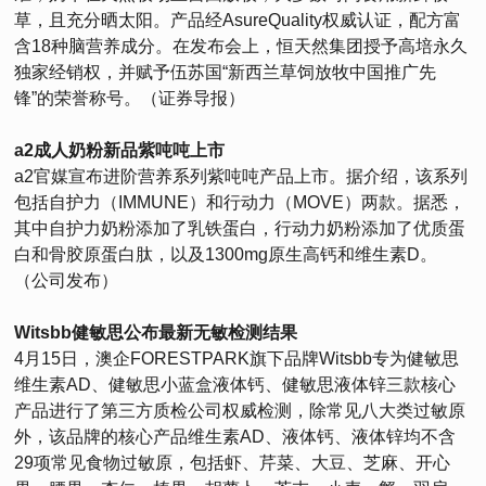
草，且充分晒太阳。产品经AsureQuality权威认证，配方富
含18种脑营养成分。在发布会上，恒天然集团授予高培永久
独家经销权，并赋予伍苏国“新西兰草饲放牧中国推广先
锋”的荣誉称号。（证券导报）
a2成人奶粉新品紫吨吨上市
a2官媒宣布进阶营养系列紫吨吨产品上市。据介绍，该系列
包括自护力（IMMUNE）和行动力（MOVE）两款。据悉，
其中自护力奶粉添加了乳铁蛋白，行动力奶粉添加了优质蛋
白和骨胶原蛋白肽，以及1300mg原生高钙和维生素D。
（公司发布）
Witsbb健敏思公布最新无敏检测结果
4月15日，澳企FORESTPARK旗下品牌Witsbb专为健敏思
维生素AD、健敏思小蓝盒液体钙、健敏思液体锌三款核心
产品进行了第三方质检公司权威检测，除常见八大类过敏原
外，该品牌的核心产品维生素AD、液体钙、液体锌均不含
29项常见食物过敏原，包括虾、芹菜、大豆、芝麻、开心