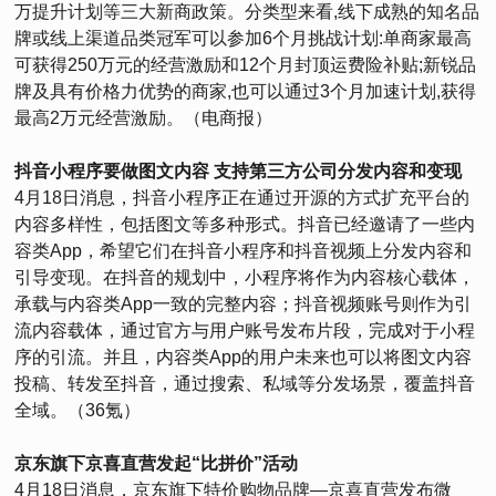
万提升计划等三大新商政策。分类型来看,线下成熟的知名品
牌或线上渠道品类冠军可以参加6个月挑战计划:单商家最高
可获得250万元的经营激励和12个月封顶运费险补贴;新锐品
牌及具有价格力优势的商家,也可以通过3个月加速计划,获得
最高2万元经营激励。（电商报）
抖音小程序要做图文内容 支持第三方公司分发内容和变现
4月18日消息，抖音小程序正在通过开源的方式扩充平台的
内容多样性，包括图文等多种形式。抖音已经邀请了一些内
容类App，希望它们在抖音小程序和抖音视频上分发内容和
引导变现。在抖音的规划中，小程序将作为内容核心载体，
承载与内容类App一致的完整内容；抖音视频账号则作为引
流内容载体，通过官方与用户账号发布片段，完成对于小程
序的引流。并且，内容类App的用户未来也可以将图文内容
投稿、转发至抖音，通过搜索、私域等分发场景，覆盖抖音
全域。（36氪）
京东旗下京喜直营发起“比拼价”活动
4月18日消息，京东旗下特价购物品牌—京喜直营发布微