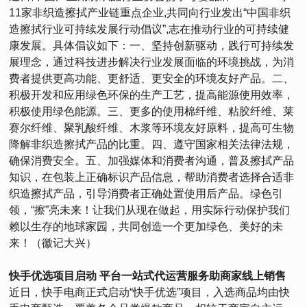
11家非织造擦拭产业链重点企业,共同向行业发出“中国非织
造擦拭行业可持续发展行动倡议”,志在推动行业的可持续健
康发展。具体倡议如下：一、坚持创新驱动，践行可持续发
展理念，通过科技进步解决行业发展面临的环境挑战，为消
费者提供更高功能、更舒适、更安全的环境友好产品。二、
积极开发和应用绿色环保的生产工艺，提高能源使用效率，
积极使用绿色能源。三、更多的使用棉纤维、粘胶纤维、莱
赛尔纤维、聚乳酸纤维、木浆等环境友好原料，提高可生物
降解非织造擦拭产品的比重。四、遵守国家相关法律法规，
确保消费安全。五、加强媒体和消费者沟通，普及擦拭产品
知识，在包装上正确标识产品信息，帮助消费者选择合适非
织造擦拭产品，引导消费者正确处置使用后产品。绿色引
领，“擦”亮未来！让我们从现在做起，用实际行动保护我们
赖以生存的地球家园，共同创造一个更加绿色、美好的未
来！（徽记大兴）
快手优选项目启动 平台一站式代运营服务助商家线上销售
近日，快手电商正式启动“快手优选”项目，入选商品均由快