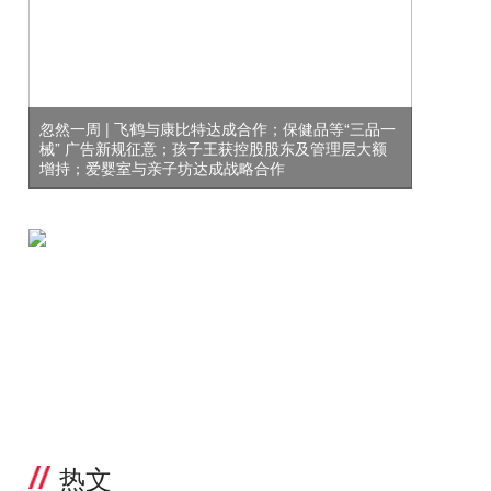
忽然一周 | 飞鹤与康比特达成合作；保健品等“三品一
械” 广告新规征意；孩子王获控股股东及管理层大额
增持；爱婴室与亲子坊达成战略合作
热文