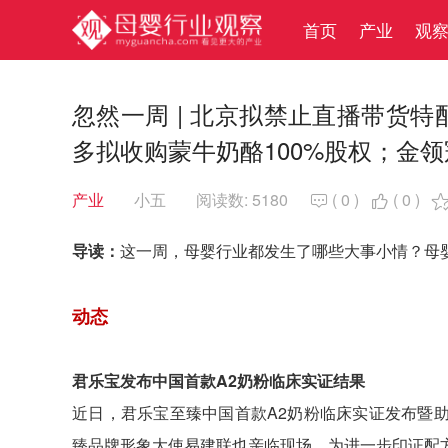
首页
产业
观
忽然一周 | 北京拟禁止直播带货特
多拟收购蒙牛奶酪100%股权；金
产业
小五
阅读数: 5180
(
0
)
(
0
)


导读：
这一周，母婴行业都发生了哪些大事小情？母
动态
君乐宝发布中国首款A2奶粉临床实证结果
近日，君乐宝至臻中国首款A2奶粉临床实证发布暨
臻品牌形象大使易建联也亲临现场。为进一步印证配