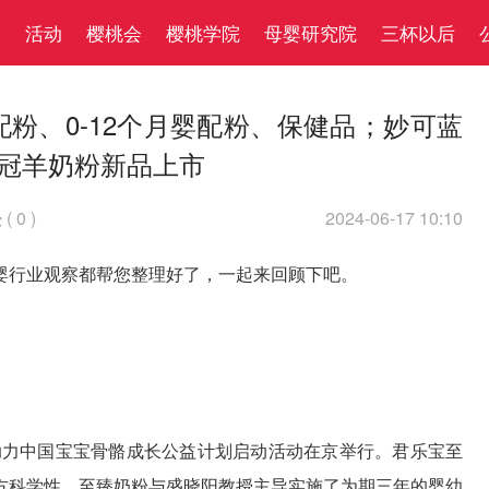
察
活动
樱桃会
樱桃学院
母婴研究院
三杯以后
配粉、0-12个月婴配粉、保健品；妙可蓝
领冠羊奶粉新品上市
(
0
)
2024-06-17 10:10

婴行业观察都帮您整理好了，一起来回顾下吧。
助力中国宝宝骨骼成长公益计划启动活动在京举行。君乐宝至
方科学性，至臻奶粉与盛晓阳教授主导实施了为期三年的婴幼