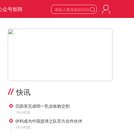
公众号矩阵

8
星期六

2026
年
8
月
>
快讯
贝因美完成明一乳业收购交割
19小时前
伊利成为中国篮球之队官方合作伙伴
19小时前