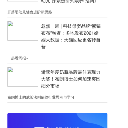
幼儿“探索进阶式喂养”指南》
开辟婴幼儿辅食进阶新思路
忽然一周 |​​ 科技母婴品牌“熊猫
布布”融资；​多地发布2021婚
姻大数据；天猫回应更名转自
营
一起看周报~
斩获年度奶瓶品牌最佳表现力
大奖！布朗博士如何加速突围
细分市场
布朗博士的成长法则值得行业思考与学习