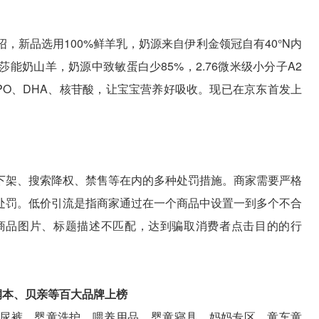
，新品选用100%鲜羊乳，奶源来自伊利金领冠自有40°N内
能奶山羊，奶源中致敏蛋白少85%，2.76微米级小分子A2
PO、DHA、核苷酸，让宝宝营养好吸收。现已在京东首发上
下架、搜索降权、禁售等在内的多种处罚措施。商家需要严格
处罚。低价引流是指商家通过在一个商品中设置一到多个不合
但与商品图片、标题描述不匹配，达到骗取消费者点击目的的行
润本、贝亲等百大品牌上榜
粉、尿裤、婴童洗护、喂养用品、婴童寝具、妈妈专区、童车童