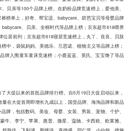
本、贝亲等100个品牌上榜。在奶粉品牌竞速榜上，爱他美、
裤榜单上，好奇、帮宝适、babycare、碧芭宝贝等母婴品牌
abycare、贝亲、全棉时代等品牌上榜；京东超市618喂养
等品牌位居前列；京东超市618寝居竞速榜上，丸丫、良良、贝肽
专区竞速榜中，袋鼠妈妈、美德乐、兰思诺、植物主义等品牌上榜；
乐威普等品牌入围童车童床竞速榜；小鹿蓝蓝、英氏、宝宝馋了等品
发布了大促以来的首批品牌排行榜。自5月19日大促启动以来，
数量在大促首周即增长九成以上，国货品牌、海淘品牌和新品
内外品牌，包括数码、美妆、母婴、女装、男装、宠物、个护、
、蒙牛、李宁、苹果、惠普、微星、蔻驰、卡西欧、欧莱雅、
、舒肤佳、飞利浦、斯维诗、喜德盛、同仁堂、小仙炖、德施