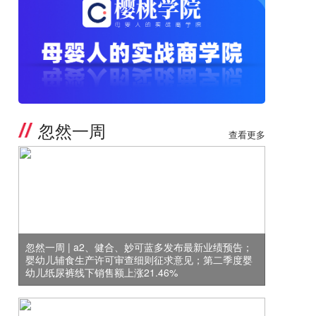
忽然一周
查看更多
忽然一周 | a2、健合、妙可蓝多发布最新业绩预告；
婴幼儿辅食生产许可审查细则征求意见；第二季度婴
幼儿纸尿裤线下销售额上涨21.46%