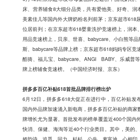
床、营养辅食8大细分品类，共有爱他美、好奇、润
美素佳儿等国内外大牌奶粉名列前茅；京东超市618尿
位居前列；在京东超市618婴童洗护竞速榜上，润本、b
用品竞速榜上，贝亲、世喜、babycare、小白熊
斯、babycare等品牌上榜；京东超市618妈妈
酷骑、福儿宝、babycare、ANGI BABY、
牌上榜辅食竞速榜。（中国经济时报、京东）
拼多多百亿补贴618首批品牌排行榜出炉
6月12日，拼多多618大促正在进行中，百亿补贴
国内外品牌加速涌入新电商，拼多多百亿补贴的商家
牌增长尤为显著。首批发布的榜单覆盖近400个国
快消、保健、海淘等近40个行业类目。其中，美的
娇韵诗、追觅、回力、杉杉、公牛、麦富迪、心相印