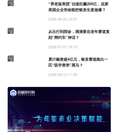
3
“养老版美团”估值狂飙200亿，这家
美国企业凭啥能把银发生意做爆？
2026-06-05 15:27
4
从出行到陪诊，滴滴要在老年赛道复
刻“网约车”神话？
2026-07-01 19:15
5
累计融资超4亿元，银发赛道跑出一
匹“医学营养”黑马？
2026-06-12 11:09