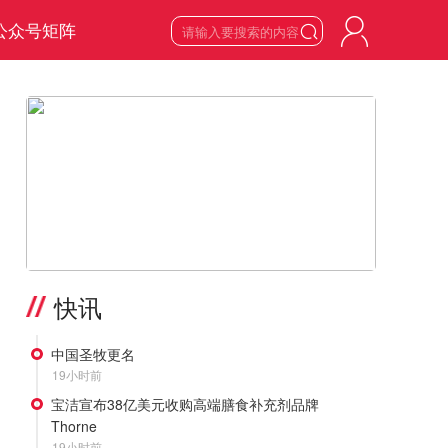
公众号矩阵

7
星期五

2026
年
8
月
>
快讯
中国圣牧更名
19小时前
宝洁宣布38亿美元收购高端膳食补充剂品牌
Thorne
19小时前