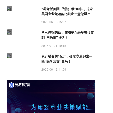
3
“养老版美团”估值狂飙200亿，这家
美国企业凭啥能把银发生意做爆？
2026-06-05 15:27
4
从出行到陪诊，滴滴要在老年赛道复
刻“网约车”神话？
2026-07-01 19:15
5
累计融资超4亿元，银发赛道跑出一
匹“医学营养”黑马？
2026-06-12 11:09