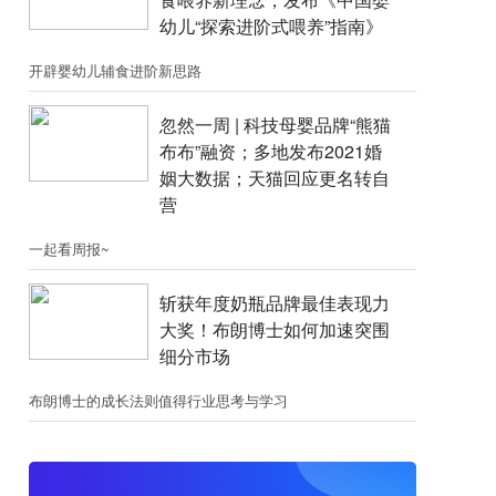
幼儿“探索进阶式喂养”指南》
开辟婴幼儿辅食进阶新思路
忽然一周 |​​ 科技母婴品牌“熊猫
布布”融资；​多地发布2021婚
姻大数据；天猫回应更名转自
营
一起看周报~
斩获年度奶瓶品牌最佳表现力
大奖！布朗博士如何加速突围
细分市场
布朗博士的成长法则值得行业思考与学习