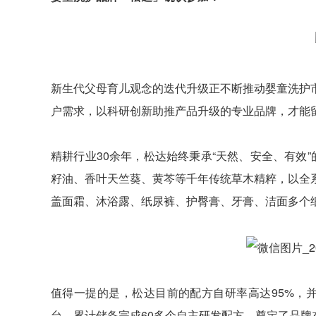
新生代父母育儿观念的迭代升级正不断推动婴童洗护
户需求，以科研创新助推产品升级的专业品牌，才能
精耕行业30余年，松达始终秉承“天然、安全、有效
籽油、香叶天竺葵、黄芩等千年传统草木精粹，以全
盖面霜、沐浴露、纸尿裤、护臀膏、牙膏、洁面多个
值得一提的是，松达目前的配方自研率高达95%，
台，累计储备完成60多个自主研发配方，奠定了品牌