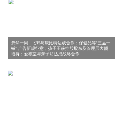
忽然一周 | 飞鹤与康比特达成合作；保健品等“三品一
械” 广告新规征意；孩子王获控股股东及管理层大额
增持；爱婴室与亲子坊达成战略合作