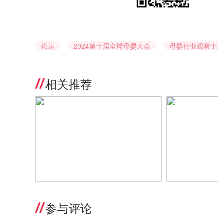
松达
2024第十届全球母婴大会
母婴行业观察十
相关推荐
标准之上，特护为安！松达以专业特
松达市场部总
护实力回应敏宝家庭焦虑
上，特护为安
研守护千万敏
参与评论