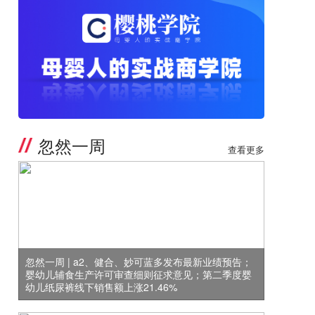
忽然一周
查看更多
忽然一周 | a2、健合、妙可蓝多发布最新业绩预告；
婴幼儿辅食生产许可审查细则征求意见；第二季度婴
幼儿纸尿裤线下销售额上涨21.46%