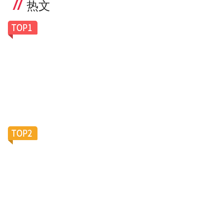
热文
一副老花镜卖100美元，Caddis凭什么让银发族排
队买单？
滴滴加码陪诊服务，大厂“银发会战”再添新变数？