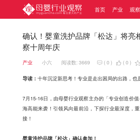
首页
产业
观
确认！婴童洗护品牌「松达」将亮相
察十周年庆
产业
小六
阅读数: 3669
(
0
)
(
0
)


导读：
十年沉淀新思考！专业是走出困局的出路，也
7月15-16日，由母婴行业观察主办的「专业创造价
海高能来袭！引领风向最前沿，下探行业最深度，重
接！
婴童洗护品牌「松达」确认参加！