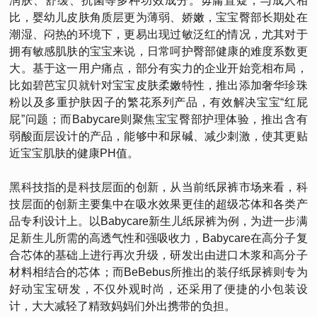
润肤、舒缓、抗菌等多种功效成分。毋庸置疑，与成人相
比，婴幼儿皮肤角质层更为薄弱、娇嫩，宝宝臀部长期处在
潮湿、闷热的环境下，更易出现过敏泛红的情况，尤其对于
拥有敏感肌肤的宝宝来说，日常呵护臀部健康的难度系数更
大。基于这一用户痛点，部分有实力的企业开始竞相布局，
比如碧芭宝贝就针对宝宝皮肤柔嫩特性，推出添加奢华珍珠
粉以及多重护肤因子的繁花系列产品，有效解决宝宝“红屁
屁”问题；而Babycare则聚焦宝宝臀部护理体验，推出含有
弱酸面层设计的产品，能够中和尿碱、减少刺激，使其更贴
近宝宝肌肤的健康PH值。
黑科技指的是科技层面的创新，从当前纸尿裤市场来看，科
技层面的创新主要集中在吸水效果更佳的超级芯体和各类产
品专利设计上。以Babycare新生儿纸尿裤为例，为进一步满
足新生儿所需的高透气性和强吸收力，Babycare在高分子复
合芯体的基础上进行再次升级，研发出由进口木浆和高分子
材料相结合的芯体；而BeBebus所推出的装仔纸尿裤则专为
好动宝宝研发，不仅外观时尚，还采用了便捷的小包装设
计，大大减轻了精致妈妈们外出携带的负担。