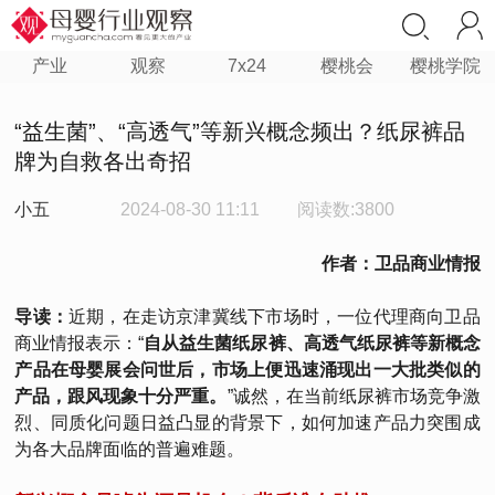
产业
观察
7x24
樱桃会
樱桃学院
“益生菌”、“高透气”等新兴概念频出？纸尿裤品
牌为自救各出奇招
小五
2024-08-30 11:11
阅读数:3800
作者：卫品商业情报
导读：
近期，在走访京津冀线下市场时，一位代理商向卫品
商业情报表示：“
自从益生菌纸尿裤、高透气纸尿裤等新概念
产品在母婴展会问世后，市场上便迅速涌现出一大批类似的
产品，跟风现象十分严重。
”诚然，在当前纸尿裤市场竞争激
烈、同质化问题日益凸显的背景下，如何加速产品力突围成
为各大品牌面临的普遍难题。