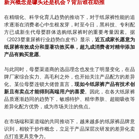
新兴概念是噱头还是机会？背后谁在助推
在精细化、科学化育儿趋势的推动下，对于纸尿裤性能的追
求逐渐在消费者心中生根发芽，时至今日，黑科技、专利配
方已成新生代母婴群体选购纸尿裤时的重要考量因素。据
《2023婴童尿裤行业趋势白皮书》显示，
近五成家长愿意为
纸尿裤有效成分和显著功效买单，超九成消费者对精华添加
产品有购买意愿
。
与此同时，母婴渠道商的选品理念也发生了明显变化，在品
牌厂家综合实力、高毛利之外，也开始关注产品配方的差异
化。某位母婴连锁大佬曾直言，
现如今纸尿裤产品有技术创
新且有卖点才能得到高端用户的喜爱
。因此，在各大纸尿裤
品质逐渐趋同的趋势下，敏感特护、精华养肤、超能吸收等
差异化配方优势，成为市场关注的焦点。
在市场端和渠道端的共同推动下，越来越多的纸尿裤品牌意
识到，相较于炒作概念，立足于产品深层次研发的差异化卖
点打造更具竞争力。