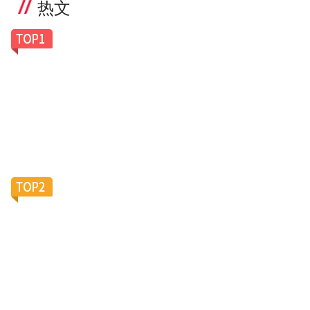
热文
一副老花镜卖100美元，Caddis凭什么让银发族排
队买单？
滴滴加码陪诊服务，大厂“银发会战”再添新变数？