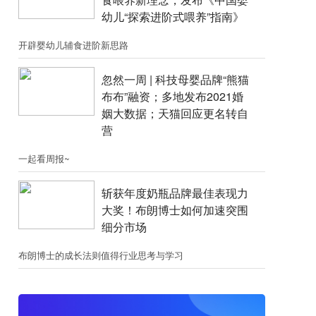
幼儿“探索进阶式喂养”指南》
开辟婴幼儿辅食进阶新思路
忽然一周 |​​ 科技母婴品牌“熊猫
布布”融资；​多地发布2021婚
姻大数据；天猫回应更名转自
营
一起看周报~
斩获年度奶瓶品牌最佳表现力
大奖！布朗博士如何加速突围
细分市场
布朗博士的成长法则值得行业思考与学习