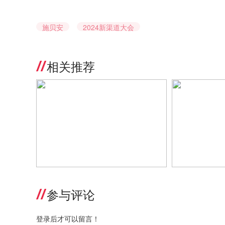
施贝安
2024新渠道大会
相关推荐
善诺贝儿全国销售总监骆涛：四大策
营养品品牌「
略助力终端渠道重启营养品增长
2024新渠
参与评论
登录后才可以留言！