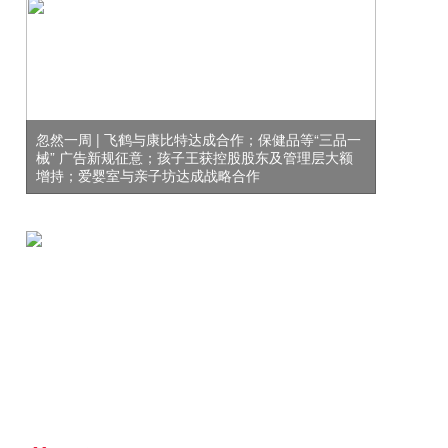
忽然一周 | 飞鹤与康比特达成合作；保健品等“三品一
械” 广告新规征意；孩子王获控股股东及管理层大额
增持；爱婴室与亲子坊达成战略合作