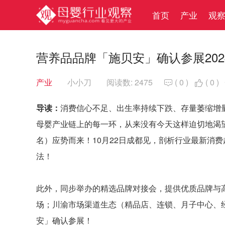
首页
产业
观
营养品品牌「施贝安」确认参展20
产业
小小刀
阅读数: 2475
(
0
)
(
0
)


导读：
消费信心不足、出生率持续下跌、存量萎缩增量
母婴产业链上的每一环，从来没有今天这样迫切地渴望寻
名）应势而来！10月22日成都见，剖析行业最新消
法！
此外，同步举办的精选品牌对接会，提供优质品牌与
场；川渝市场渠道生态（精品店、连锁、月子中心、
安」确认参展！