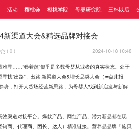
察
活动
樱桃会
樱桃学院
母婴研究院
三杯以后
24新渠道大会&精选品牌对接会
(
0
)
2024-10-18 10:48

难寻……“卷着熬”似乎是多数母婴从业者的真实状态。处于
找“出路”，出路·新渠道大会&增长品类大会（⬅️点此报
费趋势，打开人货场经营新思路，为母婴人找到新启发与新解
高效渠道对接平台。爆款产品、网红产品、潜力新品都在现
经销商、代理商、团长、达人）精准链接。营养品品牌「施贝