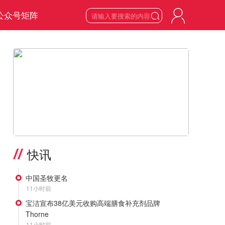
公众号矩阵

6
星期四

2026
年
8
月
>
快讯
中国圣牧更名
11小时前
宝洁宣布38亿美元收购高端膳食补充剂品牌
Thorne
11小时前