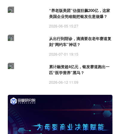
3
“养老版美团”估值狂飙200亿，这家
美国企业凭啥能把银发生意做爆？
2026-06-05 15:27
4
从出行到陪诊，滴滴要在老年赛道复
刻“网约车”神话？
2026-07-01 19:15
5
累计融资超4亿元，银发赛道跑出一
匹“医学营养”黑马？
2026-06-12 11:09