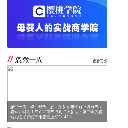
忽然一周
查看更多
忽然一周 | a2、健合、妙可蓝多发布最新业绩预告；
婴幼儿辅食生产许可审查细则征求意见；第二季度婴
幼儿纸尿裤线下销售额上涨21.46%