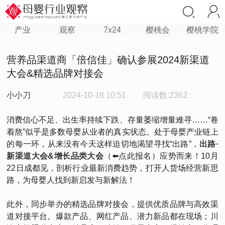
产业
观察
7x24
樱桃会
樱桃学院
营养品渠道商「倍信佳」确认参展2024新渠道
大会&精选品牌对接会
小小刀
2024-10-18 10:51
阅读数:2362
消费信心不足、出生率持续下跌、存量萎缩增量难寻……“卷
着熬”似乎是多数母婴从业者的真实状态。处于母婴产业链上
的每一环，从来没有今天这样迫切地渴望寻找“出路”，
出路·
新渠道大会&增长品类大会
（⬅️点此报名）应势而来！10月
22日成都见，剖析行业最新消费趋势，打开人货场经营新思
路，为母婴人找到新启发与新解法！
此外，同步举办的精选品牌对接会，提供优质品牌与高效渠
道对接平台。爆款产品、网红产品、潜力新品都在现场；川