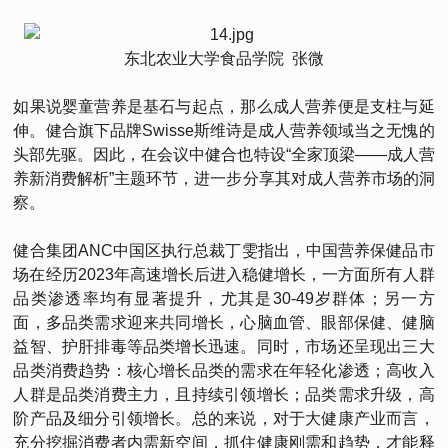
东北农业大学食品学院 张微
如果说婴童营养是基石与起点，那么成人营养便是支柱与延
伸。健合旗下品牌Swisse斯维诗是成人营养领域当之无愧的
头部先驱。因此，在会议中健合也特设“全家顶梁——成人营
养新消费解析”主题环节，进一步分享其对成人营养市场的洞
察。
健合集团ANC中国区执行总裁丁雯指出，中国营养保健品市
场在经历2023年高速增长后进入稳健增长，一方面所有人群
品类渗透率均有显著提升，尤其是30-49岁群体；另一方
面，多品类需求迎来共同增长，心脑血管、眼部保健、健脑
益智、护肝排毒等品类增长迅速。同时，市场还呈现出三大
品类消费趋势：核心增长品类的需求在年轻化渗透；高收入
人群是品类消费主力，且持续引领增长；品类需求升级，高
阶产品及细分引领增长。总的来说，对于大健康产业而言，
充分挖掘消费者内需新空间，抓住健康刚需和趋势，才能释