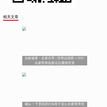
相关文章
全龄健康・全家共享 | 营养品观察 x HNC
全家营养创新论坛重磅官宣
确认！千里臣奶行&母子连心全家营养馆