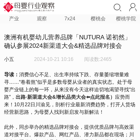
产业
观察
7x24
樱桃会
樱桃学院
澳洲有机婴幼儿营养品牌「NUTURA 诺初然」
确认参展2024新渠道大会&精选品牌对接会
小五
2024-10-21 10:16
阅读数:2465
导读：
消费信心不足、出生率持续下跌、存量萎缩增量难
寻……“卷着熬”似乎是多数母婴从业者的真实状态。处于母
婴产业链上的每一环，从来没有今天这样迫切地渴望寻找“出
路”，
出路·新渠道大会&增长品类大会⬅️点此报名）
应势而
来！10月22日川渝见，剖析行业最新消费趋势，打开人货场
经营新思路，为母婴人找到新启发与新解法！
此外，同步举办的精选品牌对接会，提供优质品牌与高效渠
道对接平台。爆款产品、网红产品、潜力新品都在现场；川