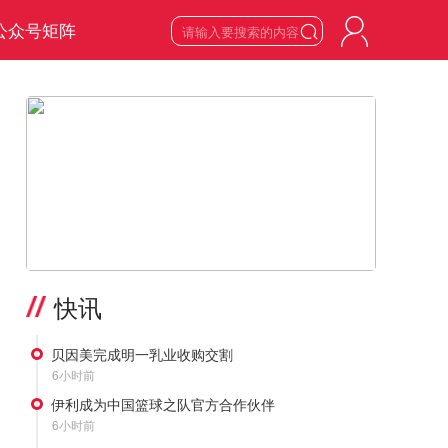
公众号矩阵

7
星期五

2026
年
8
月
>
快讯
贝因美完成明一乳业收购交割
6小时前
伊利成为中国篮球之队官方合作伙伴
6小时前