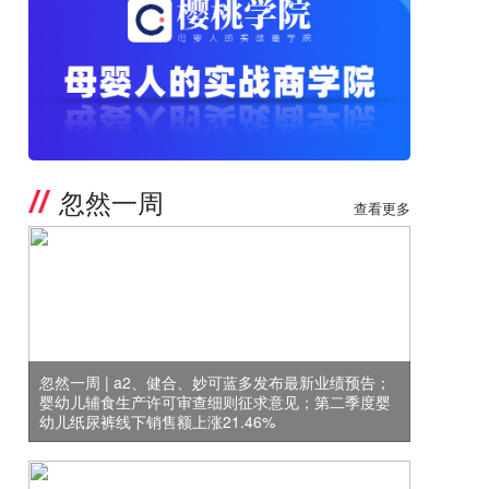
忽然一周
查看更多
忽然一周 | a2、健合、妙可蓝多发布最新业绩预告；
婴幼儿辅食生产许可审查细则征求意见；第二季度婴
幼儿纸尿裤线下销售额上涨21.46%