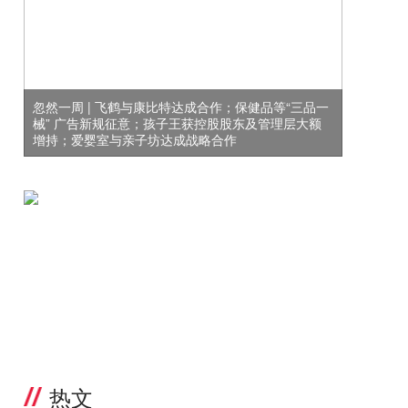
忽然一周 | 飞鹤与康比特达成合作；保健品等“三品一
械” 广告新规征意；孩子王获控股股东及管理层大额
增持；爱婴室与亲子坊达成战略合作
热文