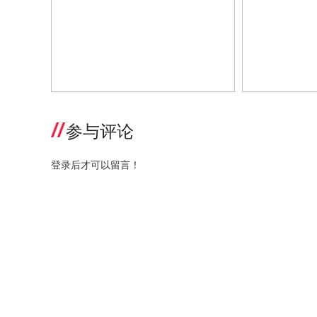
全球热卖奶瓶集结，多款实力新品亮
母婴日报 | 
相，贝亲CBME再出圈，诠释专业担
布；1-4月
当
出炉；贝亲、
参与评论
登录后才可以留言！