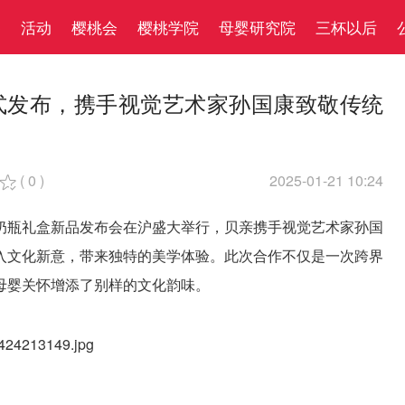
察
活动
樱桃会
樱桃学院
母婴研究院
三杯以后
正式发布，携手视觉艺术家孙国康致敬传统
(
0
)
2025-01-21 10:24

喜奶瓶礼盒新品发布会在沪盛大举行，贝亲携手视觉艺术家孙国
入文化新意，带来独特的美学体验。此次合作不仅是一次跨界
母婴关怀增添了别样的文化韵味。