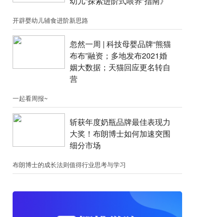
幼儿“探索进阶式喂养”指南》
开辟婴幼儿辅食进阶新思路
忽然一周 |​​ 科技母婴品牌“熊猫
布布”融资；​多地发布2021婚
姻大数据；天猫回应更名转自
营
一起看周报~
斩获年度奶瓶品牌最佳表现力
大奖！布朗博士如何加速突围
细分市场
布朗博士的成长法则值得行业思考与学习