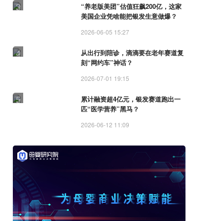
3
“养老版美团”估值狂飙200亿，这家
美国企业凭啥能把银发生意做爆？
2026-06-05 15:27
4
从出行到陪诊，滴滴要在老年赛道复
刻“网约车”神话？
2026-07-01 19:15
5
累计融资超4亿元，银发赛道跑出一
匹“医学营养”黑马？
2026-06-12 11:09