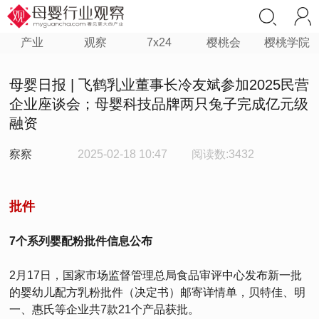
产业
观察
7x24
樱桃会
樱桃学院
母婴日报 | 飞鹤乳业董事长冷友斌参加2025民营
企业座谈会；母婴科技品牌两只兔子完成亿元级
融资
察察
2025-02-18 10:47
阅读数:3432
批件
7个系列婴配粉批件信息公布
2月17日，国家市场监督管理总局食品审评中心发布新一批
的婴幼儿配方乳粉批件（决定书）邮寄详情单，贝特佳、明
一、惠氏等企业共7款21个产品获批。