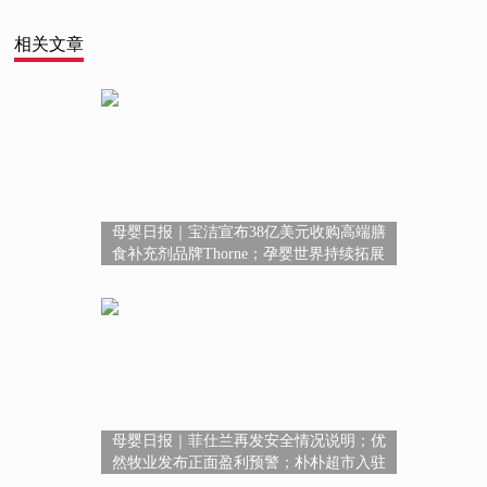
相关文章
母婴日报｜宝洁宣布38亿美元收购高端膳
食补充剂品牌Thorne；孕婴世界持续拓展
超3400+服务版图；广西鼓励保健食品研发
创新
母婴日报｜菲仕兰再发安全情况说明；优
然牧业发布正面盈利预警；朴朴超市入驻
淘宝闪购