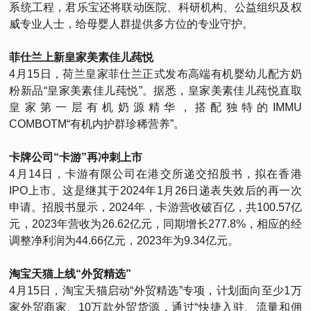
系统工程，君乐宝还将联动医院、科研机构、公益组织及权
威专业人士，给母婴人群提供多方位的专业守护。
菲仕兰上新皇家美素佳儿莼悦
4月15日，荷兰皇家菲仕兰正式发布高端有机婴幼儿配方奶
粉新品“皇家美素佳儿莼悦”。据悉，皇家美素佳儿莼悦直取
皇家第一层有机奶源精华，搭配独特的IMMU
COMBOTM“有机内护群珍稀营养”。
卡牌公司“卡游”再冲刺上市
4月14日，卡游有限公司在港交所递交招股书，拟在香港
IPO上市。这是继其于2024年1月26日递表失效后的再一次
申请。招股书显示，2024年，卡游营收破百亿，共100.57亿
元，2023年营收为26.62亿元，同期增长277.8%，相应的经
调整净利润为44.66亿元，2023年为9.34亿元。
淘宝天猫上线“外贸精选”
4月15日，淘宝天猫启动“外贸精选”专项，计划面向至少1万
家外贸商家、10万款外贸货源，通过“快捷入驻、流量和佣