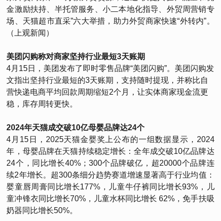
金激励扶持、半托管服务、小二本地化指导、外贸周营销专
场、天猫超市直采”六大举措，助力外贸商家快速“外转内”。
（上观新闻）
美团闪购称对商家坚持行业最短3天账期
4月15日，美团发布了即时零售品牌“美团闪购”。美团闪购发
文指出坚持行业最短的3天账期，支持随时提现，并称比自
营快递电商平均回款周期缩短2个月，让实体商家现金流更
稳，库存周转更快。
2024年天猫成交破10亿母婴品牌达24个
4月15日，2025天猫金婴奖上公布的一组数据显示，2024
年，母婴品牌在天猫持续稳定增长：全年成交破10亿品牌达
24个，同比增长40%；300个品牌破亿，超20000个品牌连
续2年增长。超300条细分趋势赛道增速显著高于行业均值：
婴童唇周膏同比增长177%，儿童牛仔裤同比增长93%，儿
童冲锋衣同比增长70%，儿童水杯同比增长 62%，免手扶吸
奶器同比增长50%。