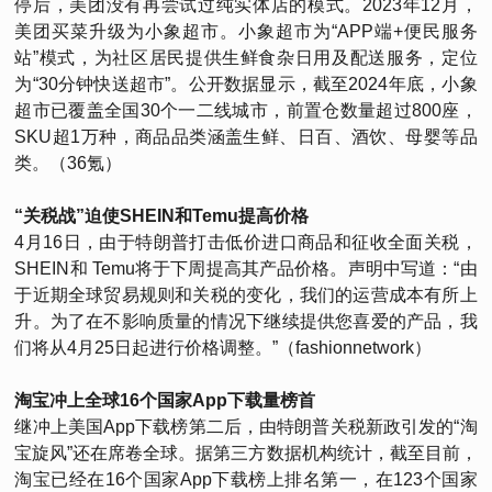
停后，美团没有再尝试过纯实体店的模式。2023年12月，
美团买菜升级为小象超市。小象超市为“APP端+便民服务
站”模式，为社区居民提供生鲜食杂日用及配送服务，定位
为“30分钟快送超市”。公开数据显示，截至2024年底，小象
超市已覆盖全国30个一二线城市，前置仓数量超过800座，
SKU超1万种，商品品类涵盖生鲜、日百、酒饮、母婴等品
类。（36氪）
“关税战”迫使SHEIN和Temu提高价格
4月16日，由于特朗普打击低价进口商品和征收全面关税，
SHEIN和 Temu将于下周提高其产品价格。声明中写道：“由
于近期全球贸易规则和关税的变化，我们的运营成本有所上
升。为了在不影响质量的情况下继续提供您喜爱的产品，我
们将从4月25日起进行价格调整。”（fashionnetwork）
淘宝冲上全球16个国家App下载量榜首
继冲上美国App下载榜第二后，由特朗普关税新政引发的“淘
宝旋风”还在席卷全球。据第三方数据机构统计，截至目前，
淘宝已经在16个国家App下载榜上排名第一，在123个国家