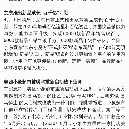
京东推出新品成长“百千亿”计划
4月16日消息，京东日前正式推出京东新品成长“百千亿”计
划，即在2025年加码百亿流量和百亿资金，并围绕营销能力
与数字能力全面升级，实现60000款新品年销售破百万、
6000款新品年销售破千万、600款新品年销售破亿。当日，
京东宣布“京东小魔方”正式升级为“京东新品”，在App首页顶
部增加“新品”入口，“新品”频道的设计更加符合用户的使用习
惯，让用户可以更便捷地“追新、逛新、买新”，品牌新品也
将获得更多曝光机会。
美团小象超市被曝将重新启动线下业务
有消息称，美团小象超市重新启动线下业务，店型的探索方
向起初对标盒马旗下的社区店品牌“盒马NB”，近期类似“盒
马鲜生”的大店模式也成为一种可能。据此前报道，小象超市
目前正在招聘项目工程经理，以完成线下选址、施工等工
作，首批将在北京、杭州、广州和深圳开店，内部目标是今
年5月开出首店。自2020年9月，小象生鲜最后一家门店关