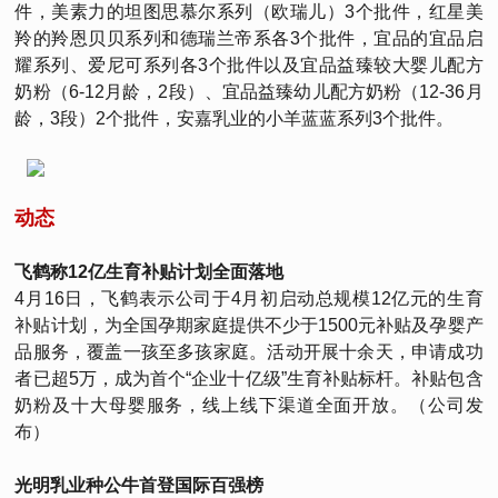
件，美素力的坦图思慕尔系列（欧瑞儿）3个批件，红星美
羚的羚恩贝贝系列和德瑞兰帝系各3个批件，宜品的宜品启
耀系列、爱尼可系列各3个批件以及宜品益臻较大婴儿配方
奶粉（6-12月龄，2段）、宜品益臻幼儿配方奶粉（12-36月
龄，3段）2个批件，安嘉乳业的小羊蓝蓝系列3个批件。
动态
飞鹤称12亿生育补贴计划全面落地
4月16日，飞鹤表示公司于4月初启动总规模12亿元的生育
补贴计划，为全国孕期家庭提供不少于1500元补贴及孕婴产
品服务，覆盖一孩至多孩家庭。活动开展十余天，申请成功
者已超5万，成为首个“企业十亿级”生育补贴标杆。补贴包含
奶粉及十大母婴服务，线上线下渠道全面开放。（公司发
布）
光明乳业种公牛首登国际百强榜