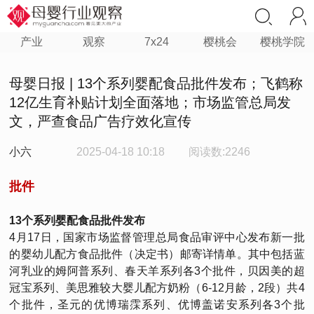
产业
观察
7x24
樱桃会
樱桃学院
母婴日报 | 13个系列婴配食品批件发布；飞鹤称
12亿生育补贴计划全面落地；市场监管总局发
文，严查食品广告疗效化宣传
小六
2025-04-18 10:18
阅读数:2246
批件
13个系列婴配食品批件发布
4月17日，国家市场监督管理总局食品审评中心发布新一批
的婴幼儿配方食品批件（决定书）邮寄详情单。其中包括蓝
河乳业的姆阿普系列、春天羊系列各3个批件，贝因美的超
冠宝系列、美思雅较大婴儿配方奶粉（6-12月龄，2段）共4
个批件，圣元的优博瑞霂系列、优博盖诺安系列各3个批