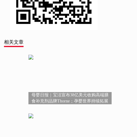
相关文章
母婴日报｜宝洁宣布38亿美元收购高端膳
食补充剂品牌Thorne；孕婴世界持续拓展
超3400+服务版图；广西鼓励保健食品研发
创新