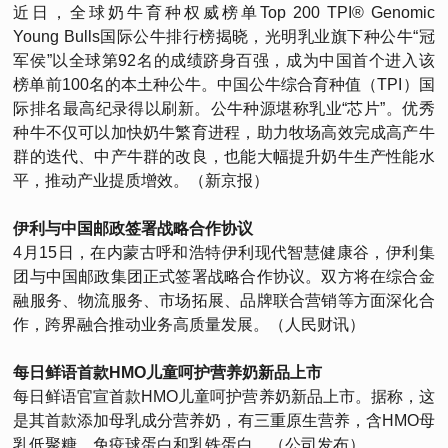
近日，全球奶牛育种权威榜单Top 200 TPI® Genomic
Young Bulls国际公牛排行榜揭晓，光明乳业旗下种公牛“冠
军侯”以全球第92名的成绩跻身百强，成为中国首个进入该
榜单前100名的本土种公牛。中国公牛综合育种值（TPI）国
际排名最高纪录得以刷新。公牛种源堪称乳业“芯片”。优秀
种牛不仅可以加快奶牛繁育进程，助力牧场高效完成高产牛
群的迭代、中产牛群的改良，也能大幅提升奶牛生产性能水
平，推动产业提质增效。（新京报）
伊利与中国邮政签署战略合作协议
4月15日，在内蒙古呼和浩特伊利现代智慧健康谷，伊利集
团与中国邮政集团正式签署战略合作协议。双方将在综合金
融服务、物流服务、市场拓展、品牌联合营销等方面深化合
作，跨界融合推动业务高质量发展。（人民财讯）
每日鲜语首款HMO儿童呵护营养奶新品上市
每日鲜语官宣首款HMO儿童呵护营养奶新品上市。据称，这
是其首款添加母乳成分营养奶，有三重原生营养，含HMO母
乳低聚糖、免疫球蛋白和乳铁蛋白。（公司发布）