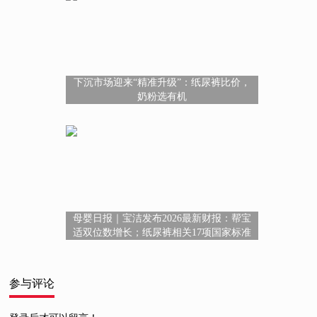
下沉市场迎来“精准升级”：纸尿裤比价，
奶粉选有机
母婴日报｜宝洁发布2026最新财报：帮宝
适双位数增长；纸尿裤相关17项国家标准
征求意见；拼多多新增“AI玩具”类目
参与评论