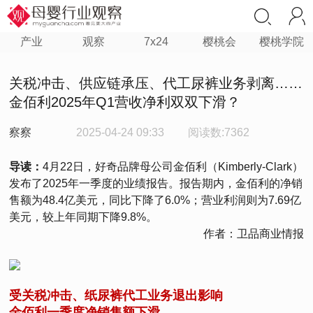
产业
观察
7x24
樱桃会
樱桃学院
关税冲击、供应链承压、代工尿裤业务剥离……
金佰利2025年Q1营收净利双双下滑？
察察
2025-04-24 09:33
阅读数:7362
导读：
4月22日，好奇品牌母公司金佰利（Kimberly-Clark）
发布了2025年一季度的业绩报告。报告期内，金佰利的净销
售额为48.4亿美元，同比下降了6.0%；营业利润则为7.69亿
美元，较上年同期下降9.8%。
作者：卫品商业情报
受关税冲击、纸尿裤代工业务退出影响
金佰利一季度净销售额下滑