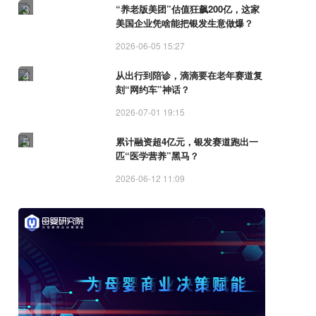
3
“养老版美团”估值狂飙200亿，这家
美国企业凭啥能把银发生意做爆？
2026-06-05 15:27
4
从出行到陪诊，滴滴要在老年赛道复
刻“网约车”神话？
2026-07-01 19:15
5
累计融资超4亿元，银发赛道跑出一
匹“医学营养”黑马？
2026-06-12 11:09