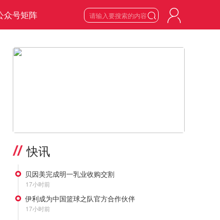
公众号矩阵

8
星期六

2026
年
8
月
>
快讯
贝因美完成明一乳业收购交割
17小时前
伊利成为中国篮球之队官方合作伙伴
17小时前