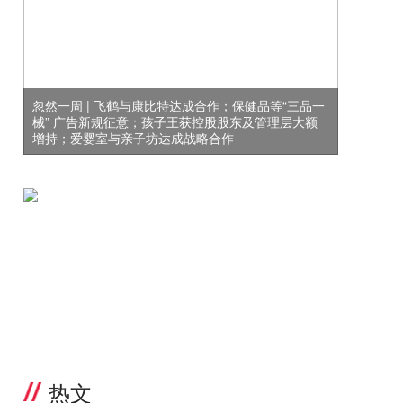
忽然一周 | 飞鹤与康比特达成合作；保健品等“三品一
械” 广告新规征意；孩子王获控股股东及管理层大额
增持；爱婴室与亲子坊达成战略合作
热文