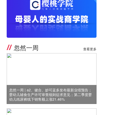
忽然一周
查看更多
忽然一周 | a2、健合、妙可蓝多发布最新业绩预告；
婴幼儿辅食生产许可审查细则征求意见；第二季度婴
幼儿纸尿裤线下销售额上涨21.46%