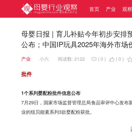
首页
产业
观
母婴日报 | 育儿补贴今年初步安排
公布；中国IP玩具2025年海外市场
产业
小六
阅读数: 2122
(
0
)
(
0
)


批件
1个系列婴配粉批件信息公布
7月29日，国家市场监督管理总局食品审评中心发
业的纽贝能素系列3款婴配粉获批。