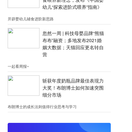
幼儿“探索进阶式喂养”指南》
开辟婴幼儿辅食进阶新思路
忽然一周 |​​ 科技母婴品牌“熊猫
布布”融资；​多地发布2021婚
姻大数据；天猫回应更名转自
营
一起看周报~
斩获年度奶瓶品牌最佳表现力
大奖！布朗博士如何加速突围
细分市场
布朗博士的成长法则值得行业思考与学习