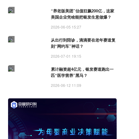
3
“养老版美团”估值狂飙200亿，这家
美国企业凭啥能把银发生意做爆？
2026-06-05 15:27
4
从出行到陪诊，滴滴要在老年赛道复
刻“网约车”神话？
2026-07-01 19:15
5
累计融资超4亿元，银发赛道跑出一
匹“医学营养”黑马？
2026-06-12 11:09