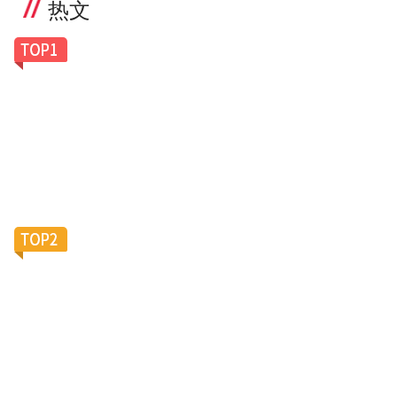
热文
一副老花镜卖100美元，Caddis凭什么让银发族排
队买单？
滴滴加码陪诊服务，大厂“银发会战”再添新变数？