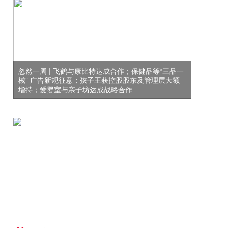
忽然一周 | 飞鹤与康比特达成合作；保健品等“三品一
械” 广告新规征意；孩子王获控股股东及管理层大额
增持；爱婴室与亲子坊达成战略合作