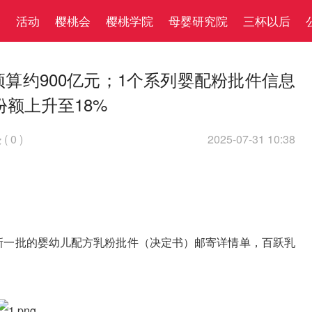
察
活动
樱桃会
樱桃学院
母婴研究院
三杯以后
预算约900亿元；1个系列婴配粉批件信息
份额上升至18%
(
0
)
2025-07-31 10:38

布新一批的婴幼儿配方乳粉批件（决定书）邮寄详情单，百跃乳