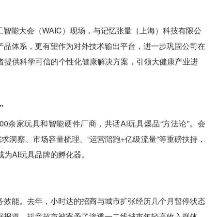
人工智能大会（WAIC）现场，与记忆张量（上海）科技有限公
产品体系，更有望作为对外技术输出平台，进一步巩固公司在
费者提供科学可信的个性化健康解决方案，引领大健康产业进
”
了600余家玩具和智能硬件厂商，共话AI玩具爆品“方法论”。会
需求洞察、市场容量梳理、“运营陪跑+亿级流量”等重磅扶持，
，成为AI玩具品牌的孵化器。
务效能。去年，小时达的招商与城市扩张经历几个月暂停状态
据报道，抖音超市被寄予了渗透一二线城市年轻高收入群体、