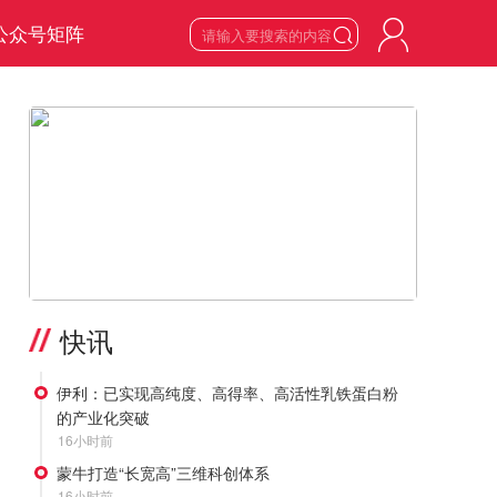
公众号矩阵

5
星期三

2026
年
8
月
>
快讯
伊利：已实现高纯度、高得率、高活性乳铁蛋白粉
的产业化突破
16小时前
蒙牛打造“长宽高”三维科创体系
16小时前