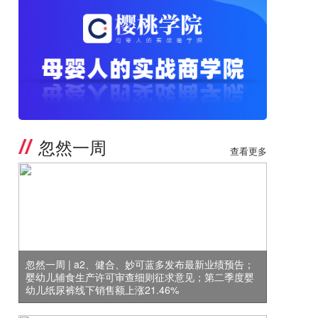
忽然一周
查看更多
忽然一周 | a2、健合、妙可蓝多发布最新业绩预告；
婴幼儿辅食生产许可审查细则征求意见；第二季度婴
幼儿纸尿裤线下销售额上涨21.46%