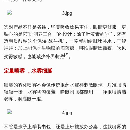
选对产品不只是省钱，毕竟吸收效果更佳，眼睛更舒服！更
贴心的是它“护润养三合一”的设计：除了叶黄素的“护”，还有
透明质酸钠这个保湿“战斗机”，一喷就能给眼球补水，干涩
拜拜；加上能保护生物膜的海藻糖，哪怕眼睛因熬夜、吹风
[3]
变得敏感，也能减少外界刺激
。
定量喷雾 ，水雾细腻
细腻的雾化喷雾不会像传统眼药水那样刺激眼球，对准眼睛
轻轻一按，水雾均匀覆盖，睁眼闭眼都能用——睁眼喷清洁
双眸，润湿眼干涩。
不管是孩子上学装书包，还是上班族放办公桌，这款喷雾的