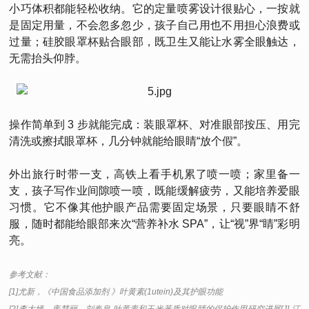
小巧体积都能轻松收纳。它的定量喷雾设计很贴心，一按就
是固定用量，不会忽多忽少，孩子自己用也不用担心浪费或
过量；硅胶眼罩杯贴合眼部，既卫生又能让水雾全眼触达，
无需抬头仰脖。
操作简单到 3 步就能完成：装眼罩杯、对准眼部按压、用完
清洗或擦拭眼罩杯，几分钟就能给眼睛“放个假”。
外出旅行时带一支，高铁上看手机累了喷一喷；家里备一
支，孩子写作业间隙喷一喷，既能缓解疲劳，又能培养爱眼
习惯。它不像其他护眼产品需要固定场景，只要眼睛不舒
服，随时都能给眼部来次“营养补水 SPA”，让“视”界“睛”彩明
亮。
参考文献：
[1]尤新，《中国食品添加剂 》叶黄素(1utein)及其护眼功能
[2]李大婧，庞慧丽，刘春泉.叶黄素和玉米黃质对眼睛的保护作用研究进展[J].江