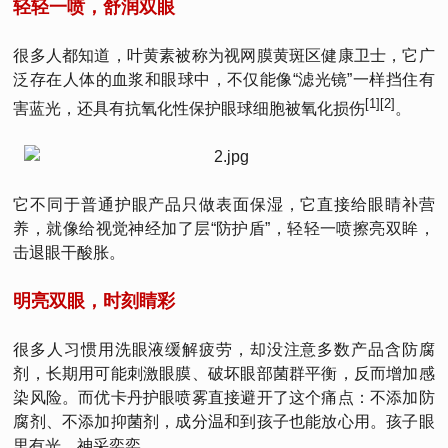
轻轻一喷，舒润双眼
很多人都知道，叶黄素被称为视网膜黄斑区健康卫士，它广
泛存在人体的血浆和眼球中，不仅能像“滤光镜”一样挡住有
[1][2]
害蓝光，还具有抗氧化性保护眼球细胞被氧化损伤
。
它不同于普通护眼产品只做表面保湿，它直接给眼睛补营
养，就像给视觉神经加了层“防护盾”，轻轻一喷擦亮双眸，
击退眼干酸胀。
明亮双眼，时刻睛彩
很多人习惯用洗眼液缓解疲劳，却没注意多数产品含防腐
剂，长期用可能刺激眼膜、破坏眼部菌群平衡，反而增加感
染风险。而优卡丹护眼喷雾直接避开了这个痛点：不添加防
腐剂、不添加抑菌剂，成分温和到孩子也能放心用。孩子眼
里有光，神采奕奕。