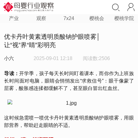
产业
观察
7x24
樱桃会
樱桃学院
优卡丹叶黄素透明质酸钠护眼喷雾│
让“视”界“睛”彩明亮
小六
2025-09-01 12:18
阅读数:2506
导读：
开学季，孩子每天长时间盯着课本，而你作为上班族
长时间面对电脑，眼睛会悄悄发出“求救信号”：眼干像蒙了
层雾，酸胀感连揉都缓解不了，甚至眼白冒出红血丝。
这时候急需喷一喷优卡丹叶黄素透明质酸钠护眼喷雾，用眼
部营养，帮助赶走眼睛的不适。