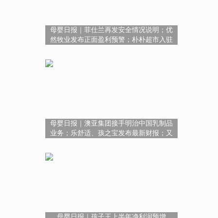
母婴日报｜菲仕兰再发安全情况说明；优
然牧业发布正面盈利预警；朴朴超市入驻
淘宝闪购
母婴日报｜澳亚集团接手明治中国乳制品
业务；乐舒适、孩之宝发布最新财报；又
有一地发钱奖励结婚
母婴日报｜孩子王上半年净利润预增