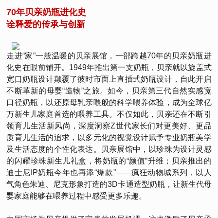
70年贝亲奶瓶进化史
诠释爱的传承与创新
走进“家”一般温暖的贝亲展馆，一部跨越70年的贝亲奶瓶进
化史在眼前铺开。1949年推出第一支奶瓶，贝亲就以旋盖式
宽口奶瓶设计颠覆了彼时市面上直插式奶瓶设计，自此开启
不断革新的母婴“造物”之旅。如今，贝亲第三代自然实感宽
口径奶瓶，以还原母乳亲喂般的科学喂养体验，成为全球亿
万新生儿家庭首选的喂养工具。不仅如此，贝亲还在不断引
领育儿生活新风尚，深度洞察Z世代家长们对更美好、更品
质育儿生活的追求，以多元化的视觉设计赋予专业奶瓶美学
及生活态度的个性化表达。贝亲展馆中，以珍珠为设计灵感
的闪耀珍珠新生儿礼盒，将奶瓶的“颜值”升维；贝亲推出的
迪士尼IP奶瓶今年也再添“爆款”——疯狂动物城系列，以人
气角色朱迪、尼克形象打造的3D卡通造型奶瓶，让新生代母
婴家庭能够在喂养过程中感受更多乐趣。