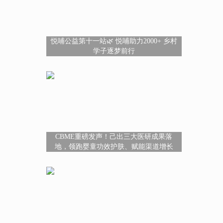
悦哺公益第十一站🌿 悦哺助力2000+ 乡村
学子逐梦前行
CBME重磅发声！己出三大医研成果落
地，领跑婴童功效护肤、赋能渠道增长