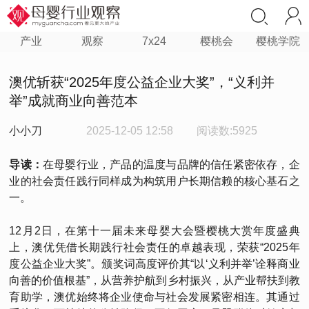
产业
观察
7x24
樱桃会
樱桃学院
澳优斩获“2025年度公益企业大奖”，“义利并
举”成就商业向善范本
小小刀
2025-12-05 12:58
阅读数:5925
导读：
在母婴行业，产品的温度与品牌的信任紧密依存，企
业的社会责任践行同样成为构筑用户长期信赖的核心基石之
一。
12月2日，在第十一届未来母婴大会暨樱桃大赏年度盛典
上，澳优凭借长期践行社会责任的卓越表现，荣获“2025年
度公益企业大奖”。颁奖词高度评价其“以‘义利并举’诠释商业
向善的价值根基”，从营养护航到乡村振兴，从产业帮扶到教
育助学，澳优始终将企业使命与社会发展紧密相连。其通过