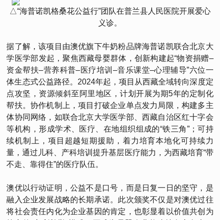
△“海普诺凯格桑花公益行”团队在普兰县人民医院开展爱心
义诊。
据了解，该项目由澳优旗下牛奶粉品牌海普诺凯联合北京大
学医学部发起，聚焦西藏母婴群体，创新构建起“物资捐赠–
资金帮扶–营养科普–医疗培训–音乐课堂–心理辅导”六位一
体生态式公益路径。2024年起，项目从西藏全域转向深度定
点攻坚，资源倾斜至阿里地区，计划开展为期5年的定制化
帮扶。协作机制上，项目打破企业单点发力局限，构建多主
体协同网络，如联合北京大学医学部、西藏自治区红十字会
等机构，形成学术、医疗、在地组织组成的“铁三角”；可持
续机制上，项目超越短期援助，着力培育本地化可持续力
量，通过儿科、产科培训提升基层医疗能力，为西藏培育“带
不走、靠得住”的医疗队伍。
澳优以行动证明，公益不是口号，而是日复一日的坚守，是
融入企业发展战略的长期承诺。此次颁奖不仅是对澳优过往
将社会责任内化为企业基因的肯定，也彰显着以价值共创为