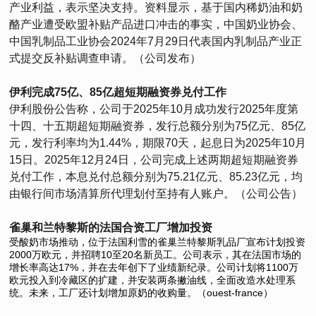
产业利益，表示坚决支持。资料显示，基于国内稀奶油和奶
酪产业遭受欧盟补贴产品进口冲击的事实，中国奶业协会、
中国乳制品工业协会2024年7月29日代表国内乳制品产业正
式提交反补贴调查申请。（公司发布）
伊利完成75亿、85亿超短期融资券兑付工作
伊利股份公告称，公司于2025年10月成功发行2025年度第
十四、十五期超短期融资券，发行总额分别为75亿元、85亿
元，发行利率均为1.44%，期限70天，起息日为2025年10月
15日。2025年12月24日，公司完成上述两期超短期融资券
兑付工作，本息兑付总额分别为75.21亿元、85.23亿元，均
由银行间市场清算所代理划付至持有人账户。（公司公告）
雀巢和兰特黎斯的法国合资工厂增加投资
受酸奶市场推动，位于法国利雪的雀巢兰特黎斯乳品厂宣布计划投资
2000万欧元，并招聘10至20名新员工。公司表示，其在法国市场的
增长率高达17%，并在去年创下了业绩新纪录。公司计划将1100万
欧元投入到冷藏区的扩建，并安装两条撇油线，全面改造水处理系
统。未来，工厂还计划增加原奶的收购量。（ouest-france）