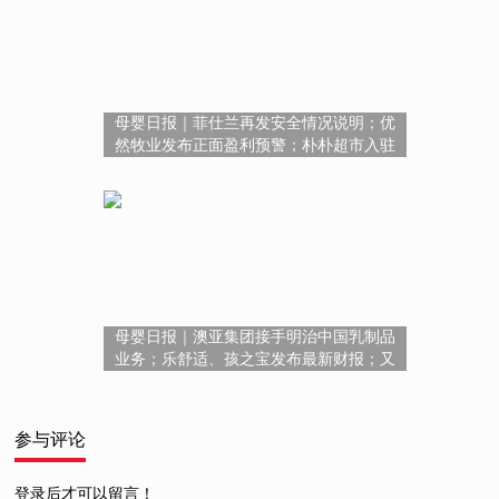
母婴日报｜菲仕兰再发安全情况说明；优
然牧业发布正面盈利预警；朴朴超市入驻
淘宝闪购
母婴日报｜澳亚集团接手明治中国乳制品
业务；乐舒适、孩之宝发布最新财报；又
有一地发钱奖励结婚
参与评论
登录后才可以留言！