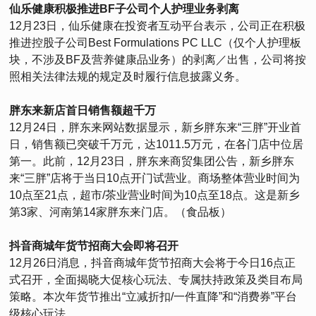
仙乐健康积极推进BF子公司个人护理业务剥离
12月23日，仙乐健康在投资者互动平台表示，公司正在积极
推进控股子公司Best Formulations PC LLC（仅个人护理板
块，不涉及BF及营养健康品业务）的剥离／出售，公司将按
照相关法律法规的规定及时履行信息披露义务。
胖东来新店首日销售额超千万
12月24日，胖东来网站数据显示，新乡胖东来“三胖”开业首
日，销售额已突破千万元，达1011.5万元，在各门店中位居
第一。此前，12月23日，胖东来商贸集团公告，新乡胖东
来“三胖”店将于当日10点开门试营业。商场整体营业时间为
10点至21点，超市/茶业营业时间为10点至18点。这是新乡
第3家、河南第14家胖东来门店。（食品板）
抖音商城年货节招商大会即将召开
12月26日消息，抖音商城年货节招商大会将于今日16点正
式召开，全面揭晓大促核心玩法、专属扶持政策及类目布局
策略。本次年货节推出“立减折扣/一件直降”和“消费券”平台
级核心玩法。