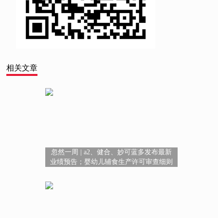
相关文章
忽然一周 | a2、健合、妙可蓝多发布最新
业绩预告；婴幼儿辅食生产许可审查细则
征求意见；第二季度婴幼儿纸尿裤线下销
售额上涨21.46%