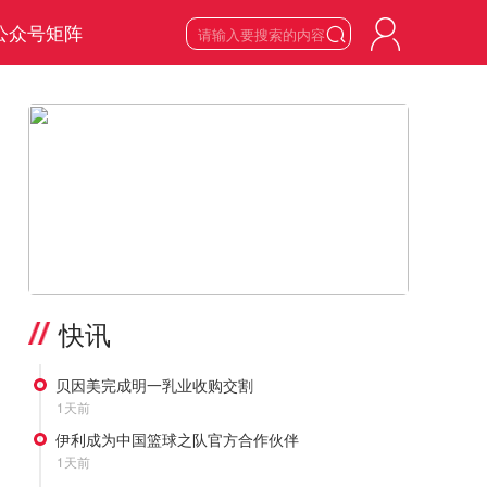
公众号矩阵

8
星期六

2026
年
8
月
>
快讯
贝因美完成明一乳业收购交割
1天前
伊利成为中国篮球之队官方合作伙伴
1天前