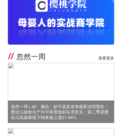
忽然一周
查看更多
忽然一周 | a2、健合、妙可蓝多发布最新业绩预告；
婴幼儿辅食生产许可审查细则征求意见；第二季度婴
幼儿纸尿裤线下销售额上涨21.46%