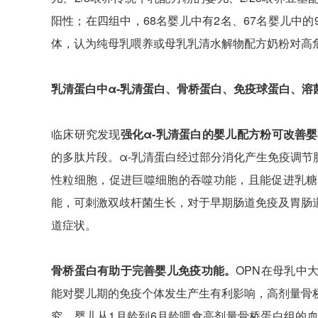
阳性；在四组中，68名婴儿中有2名、67名婴儿中的9
体，认为纯母乳喂养或母乳乳清水解物配方奶粉对高
乳清蛋白中α-乳清蛋白、骨桥蛋白、免疫球蛋白、溶
临床研究发现
强化α-乳清蛋白的婴儿配方粉可改善
的多肽片段。α-乳清蛋白经过部分消化产生免疫调节
性粒细胞，促进巨噬细胞的吞噬功能，且能促进乳糖
能，可刺激双歧杆菌生长，对于早期肠道免疫及胃肠
道症状。
骨桥蛋白有助于完善婴儿免疫功能。
OPN在母乳中
能对婴儿期的免疫个体发生产生有利影响，高剂量骨
究，婴儿从1月龄到6月龄喂食高剂量骨桥蛋白组的