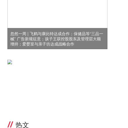
忽然一周 | 飞鹤与康比特达成合作；保健品等“三品一
械” 广告新规征意；孩子王获控股股东及管理层大额
增持；爱婴室与亲子坊达成战略合作
热文