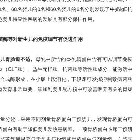
名、68名婴儿的0名和60名婴儿的6名分别发现了牛奶IgE抗
危婴儿特应性疾病的发展具有部分保护作用。
菌酶等对新生儿的免疫调节有促进作用
婴儿胃肠道不适。
母乳中所含的α-乳清蛋白含有可以调节免疫
肽（GLF肽）、益生元样肽、抗菌肽等活性肽成分，能激活中
合成酶形成，在小肠上段消化，下段即可发挥抑制致病菌功
道发育非常重要，添加到婴儿配方粉中可改善喂养有关的胃肠
大量分泌，采用不同剂量骨桥蛋白干预婴儿，发现骨桥蛋白可
桥蛋白有助于降低婴儿发热患病率。一项骨桥蛋白临床干预研
血浆苏氨酸显著低于常规奶粉组和骨桥蛋白低剂量组，血浆支