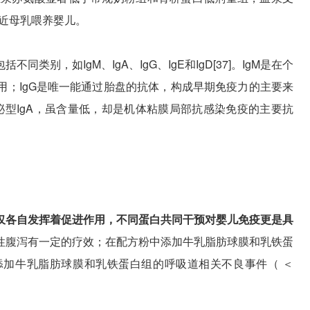
接近母乳喂养婴儿。
不同类别，如IgM、IgA、IgG、IgE和IgD[37]。IgM是在个
用；IgG是唯一能通过胎盘的抗体，构成早期免疫力的主要来
泌型IgA，虽含量低，却是机体粘膜局部抗感染免疫的主要抗
仅各自发挥着促进作用，不同蛋白共同干预对婴儿免疫更是具
性腹泻有一定的疗效；在配方粉中添加牛乳脂肪球膜和乳铁蛋
加牛乳脂肪球膜和乳铁蛋白组的呼吸道相关不良事件（ ＜