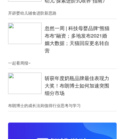
幼儿“探索进阶式喂养”指南》
开辟婴幼儿辅食进阶新思路
忽然一周 |​​ 科技母婴品牌“熊猫
布布”融资；​多地发布2021婚
姻大数据；天猫回应更名转自
营
一起看周报~
斩获年度奶瓶品牌最佳表现力
大奖！布朗博士如何加速突围
细分市场
布朗博士的成长法则值得行业思考与学习