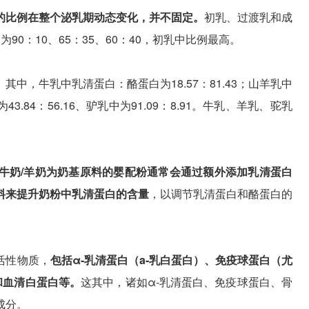
的比例在整个泌乳期动态变化，并不固定。
初乳、过渡乳和成
0：10、65：35、60：40，初乳中比例最高。
。
其中，牛乳中乳清蛋白：酪蛋白为18.57：81.43；山羊乳中
中为43.84：56.16、驴乳中为91.09：8.91。牛乳、羊乳、驼乳
牛奶/羊奶为奶基原料的婴配粉通常会通过额外添加乳清蛋白
料来提升奶粉中乳清蛋白的含量
，以调节乳清蛋白和酪蛋白的
活性物质，
包括α-乳清蛋白（a-乳白蛋白）、免疫球蛋白（尤
和血清白蛋白等。
这其中，诸如α-乳清蛋白、免疫球蛋白、骨
成分。