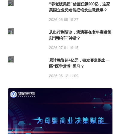
3
“养老版美团”估值狂飙200亿，这家
美国企业凭啥能把银发生意做爆？
2026-06-05 15:27
4
从出行到陪诊，滴滴要在老年赛道复
刻“网约车”神话？
2026-07-01 19:15
5
累计融资超4亿元，银发赛道跑出一
匹“医学营养”黑马？
2026-06-12 11:09