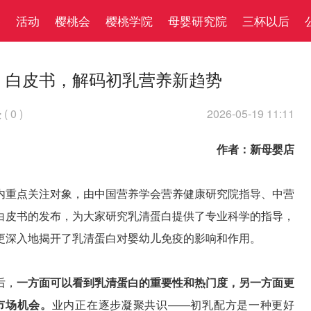
察
活动
樱桃会
樱桃学院
母婴研究院
三杯以后
》白皮书，解码初乳营养新趋势
(
0
)
2026-05-19 11:11

作者：新母婴店
内重点关注对象，由中国营养学会营养健康研究院指导、中营
白皮书的发布，为大家研究乳清蛋白提供了专业科学的指导，
更深入地揭开了乳清蛋白对婴幼儿免疫的影响和作用。
后，
一方面可以看到乳清蛋白的重要性和热门度，另一方面更
市场机会。
业内正在逐步凝聚共识——初乳配方是一种更好