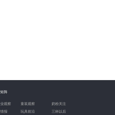
号矩阵
行业观察
童装观察
奶粉关注
品情报
玩具前沿
三杯以后