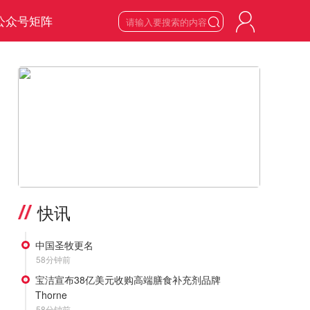
公众号矩阵

6
星期四

2026
年
8
月
>
快讯
中国圣牧更名
58分钟前
宝洁宣布38亿美元收购高端膳食补充剂品牌
Thorne
58分钟前