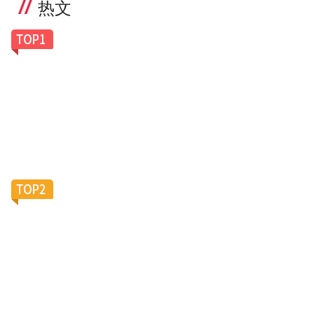
热文
一副老花镜卖100美元，Caddis凭什么让银发族排
队买单？
滴滴加码陪诊服务，大厂“银发会战”再添新变数？