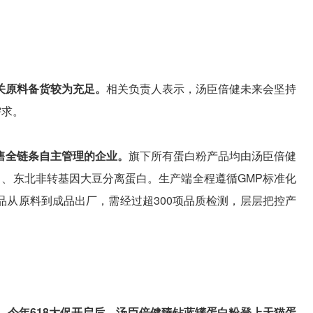
关原料备货较为充足。
相关负责人表示，汤臣倍健未来会坚持
需求。
售全链条自主管理的企业。
旗下所有蛋白粉产品均由汤臣倍健
白、东北非转基因大豆分离蛋白。生产端全程遵循GMP标准化
品从原料到成品出厂，需经过超300项品质检测，层层把控产
，今年618大促开启后，汤臣倍健臻钻蓝罐蛋白粉登上天猫蛋