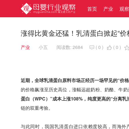
首页
产业
观
涨得比黄金还猛！乳清蛋白掀起“价
产业
小五
阅读数: 2684
(
0
)
(
0
)


近期，全球乳清蛋白原料市场正经历一场罕见的“价格
的价格飙涨至历史高位，涨幅远超奶粉、奶酪、牛奶
蛋白（WPC）”成本上涨108%，纯度更高的“分离乳清
链的双重考验。
与此同时，我国乳清蛋白进口依赖度较高，而海外