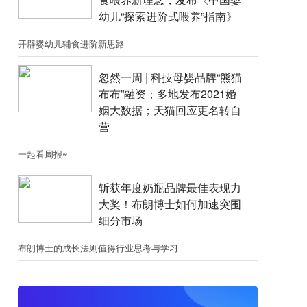
幼儿“探索进阶式喂养”指南》
开辟婴幼儿辅食进阶新思路
忽然一周 |​​ 科技母婴品牌“熊猫
布布”融资；​多地发布2021婚
姻大数据；天猫回应更名转自
营
一起看周报~
斩获年度奶瓶品牌最佳表现力
大奖！布朗博士如何加速突围
细分市场
布朗博士的成长法则值得行业思考与学习