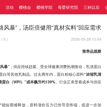
察
活动
樱桃会
樱桃学院
母婴研究院
三杯以后
格风暴”，汤臣倍健用“真材实料”回应需求
(
0
)
2026-05-28 10:04

营养品观察
风暴”
，供应持续趋紧。受全球健康消费热潮推动，乳清蛋白
蛋白等其他乳制品。过去两年内，蛋白粉核心原料
“浓缩乳清
蛋白（WPI）”成本飙升约139%
。行业正承受着成本与供应
产能短期难释放，原料涨价压力已传导至终端，或进一步加