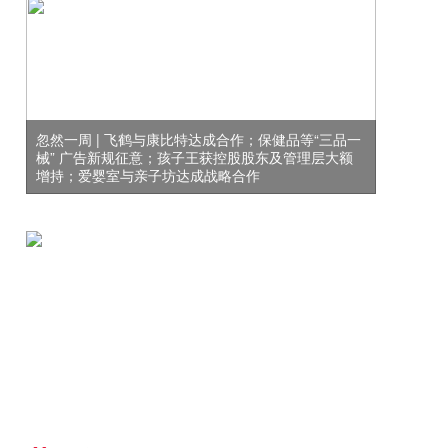
忽然一周 | 飞鹤与康比特达成合作；保健品等“三品一
械” 广告新规征意；孩子王获控股股东及管理层大额
增持；爱婴室与亲子坊达成战略合作