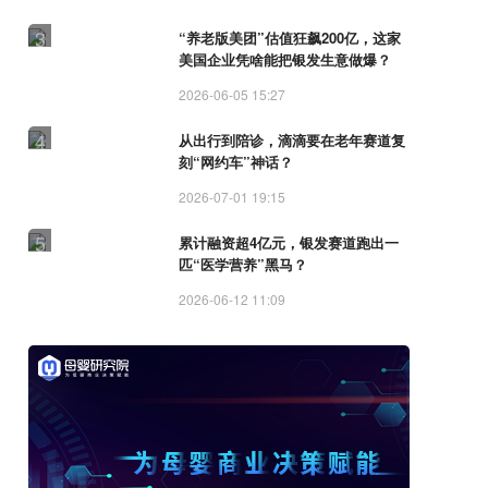
3
“养老版美团”估值狂飙200亿，这家
美国企业凭啥能把银发生意做爆？
2026-06-05 15:27
4
从出行到陪诊，滴滴要在老年赛道复
刻“网约车”神话？
2026-07-01 19:15
5
累计融资超4亿元，银发赛道跑出一
匹“医学营养”黑马？
2026-06-12 11:09