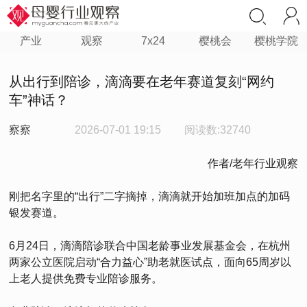
产业
观察
7x24
樱桃会
樱桃学院
从出行到陪诊，滴滴要在老年赛道复刻“网约
车”神话？
察察
2026-07-01 19:15
阅读数:32740
作者/老年行业观察
刚把名字里的“出行”二字摘掉，滴滴就开始加班加点的加码
银发赛道。
6月24日，滴滴陪诊联合中国老龄事业发展基金会，在杭州
两家公立医院启动“合力益心”助老就医试点，面向65周岁以
上老人提供免费专业陪诊服务。