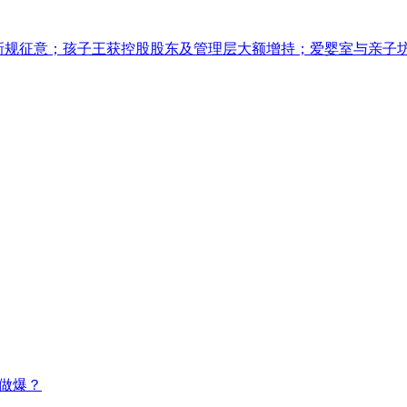
广告新规征意；孩子王获控股股东及管理层大额增持；爱婴室与亲子
意做爆？