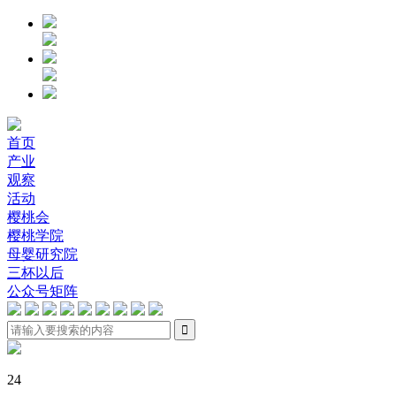
首页
产业
观察
活动
樱桃会
樱桃学院
母婴研究院
三杯以后
公众号矩阵

24