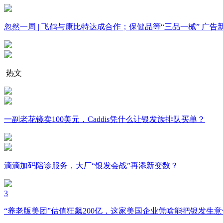
忽然一周 | 飞鹤与康比特达成合作；保健品等“三品一械” 
热文
一副老花镜卖100美元，Caddis凭什么让银发族排队买单？
滴滴加码陪诊服务，大厂“银发会战”再添新变数？
3
“养老版美团”估值狂飙200亿，这家美国企业凭啥能把银发生