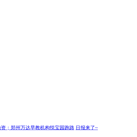
轮融资；郑州万达早教机构悦宝园跑路
日报来了~