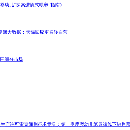
婴幼儿“探索进阶式喂养”指南》
021婚姻大数据；天猫回应更名转自营
围细分市场
食生产许可审查细则征求意见；第二季度婴幼儿纸尿裤线下销售额上涨