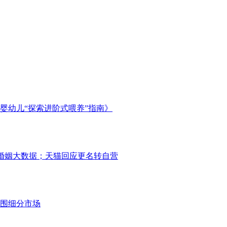
婴幼儿“探索进阶式喂养”指南》
021婚姻大数据；天猫回应更名转自营
围细分市场