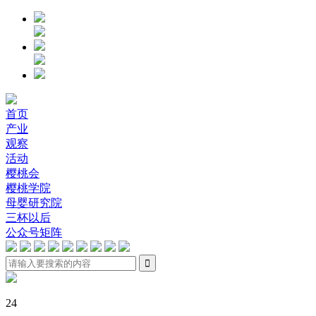
首页
产业
观察
活动
樱桃会
樱桃学院
母婴研究院
三杯以后
公众号矩阵

24