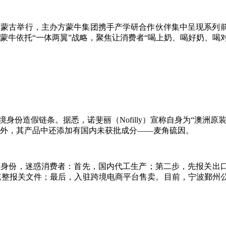
”在内蒙古举行，主办方蒙牛集团携手产学研合作伙伴集中呈现系
牛依托“一体两翼”战略，聚焦让消费者“喝上奶、喝好奶、喝对
的跨境身份造假链条。据悉，诺斐丽（Nofilly）宣称自身为“
外，其产品中还添加有国内未获批成分——麦角硫因。
品身份，迷惑消费者：首先，国内代工生产；第二步，先报关出
完整报关文件；最后，入驻跨境电商平台售卖。目前，宁波鄞州