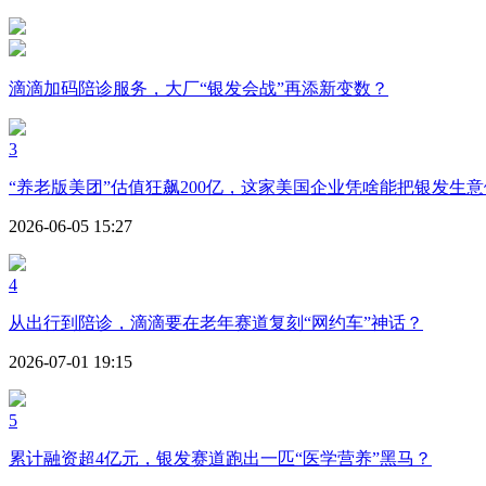
滴滴加码陪诊服务，大厂“银发会战”再添新变数？
3
“养老版美团”估值狂飙200亿，这家美国企业凭啥能把银发生
2026-06-05 15:27
4
从出行到陪诊，滴滴要在老年赛道复刻“网约车”神话？
2026-07-01 19:15
5
累计融资超4亿元，银发赛道跑出一匹“医学营养”黑马？