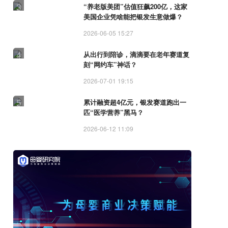
3
“养老版美团”估值狂飙200亿，这家
美国企业凭啥能把银发生意做爆？
2026-06-05 15:27
4
从出行到陪诊，滴滴要在老年赛道复
刻“网约车”神话？
2026-07-01 19:15
5
累计融资超4亿元，银发赛道跑出一
匹“医学营养”黑马？
2026-06-12 11:09