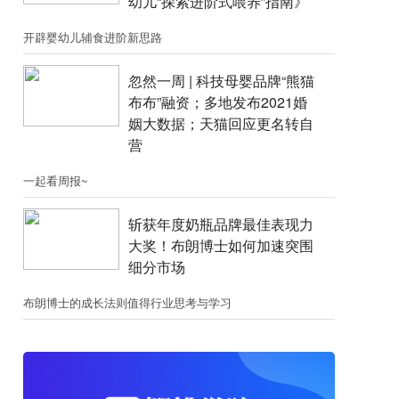
幼儿“探索进阶式喂养”指南》
开辟婴幼儿辅食进阶新思路
忽然一周 |​​ 科技母婴品牌“熊猫
布布”融资；​多地发布2021婚
姻大数据；天猫回应更名转自
营
一起看周报~
斩获年度奶瓶品牌最佳表现力
大奖！布朗博士如何加速突围
细分市场
布朗博士的成长法则值得行业思考与学习