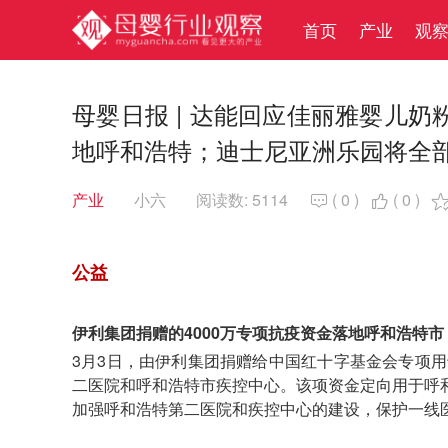
首页
产业
观
母婴日报 | 达能回应佳丽雅婴儿奶
地呼和浩特；迪士尼亚洲乐园将全
产业
小六
阅读数: 5114
(
0
)
(
0
)


公益
伊利集团捐赠的4000万专项抗疫资金落地呼和浩特市
3月3日，由伊利集团捐赠给中国红十字基金会专项用
二医院和呼和浩特市疾控中心。该项资金定向用于呼
加强呼和浩特第二医院和疾控中心的建设，保护一线