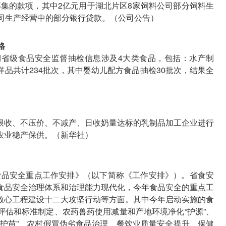
所募集的款项，其中2亿元用于湖北片区8家饲料公司部分饲料生
公司生产经营中的部分银行贷款。（公司公告）
格
8期省级食品安全监督抽检信息涉及4大类食品，包括：水产制
品共计234批次，其中婴幼儿配方食品抽检30批次，结果全
限收、不压价、不减产、日收奶量达标的乳制品加工企业进行
农业稳产保供。（新华社）
年食品安全重点工作安排》（以下简称《工作安排》）。省食安
食品安全治理体系和治理能力现代化，今年食品安全的重点工
放心工程建设十二大攻坚行动等方面。其中今年启动实施的食
评估和标准制定、农药兽药使用减量和产地环境净化“护源”、
“护苗”、农村假冒伪劣食品治理、餐饮业质量安全提升、保健