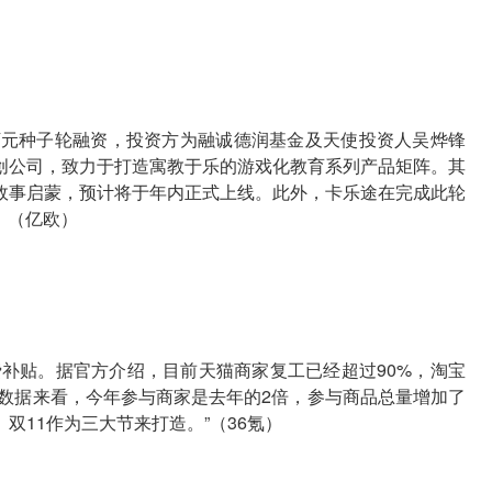
万元种子轮融资，投资方为融诚德润基金及天使投资人吴烨锋
创公司，致力于打造寓教于乐的游戏化教育系列产品矩阵。其
故事启蒙，预计将于年内正式上线。此外，卡乐途在完成此轮
。（亿欧）
费补贴。据官方介绍，目前天猫商家复工已经超过90%，淘宝
从数据来看，今年参与商家是去年的2倍，参与商品总量增加了
、双11作为三大节来打造。”（36氪）