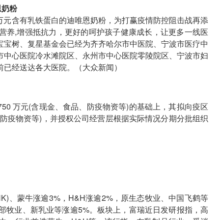
恩奶粉
0万元含有乳铁蛋白的迪唯恩奶粉，为打赢疫情防控阻击战再添
营养,增强抵抗力，更好的呵护孩子健康成长，让更多一线医
宝宝树、复星基金会已经为齐齐哈尔市中医院、宁波市医疗中
市中心医院冷水滩院区、永州市中心医院零陵院区、宁波市妇
前已经送达各大医院。（大众新闻）
750 万元(含现金、食品、防疫物资等)的基础上，其拟向疫区
食品、防疫物资等)，并授权公司经营层根据实际情况分期分批组织
.HK)、蒙牛涨逾3%，H&H涨逾2%，原生态牧业、中国飞鹤等
西部牧业、新乳业等涨逾5%。板块上，富瑞近日发研报指，高