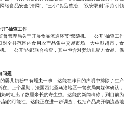
、网络食品安全“清网”、“三小”食品整治、“双安双创”示范引领
公开”抽查工作
监督管理局关于开展食品流通环节“双随机、一公开”抽查工作
3月20日对全县范围内食用农产品集中交易市场、大中型超市，食
随机、一公开”内部联合检查，其中包含对婴幼儿配方食品、保
何问题
产的婴儿奶粉中有蠕虫一事，达能在昨日的声明中排除了生产
所在。上个星期，法国西北圣马洛地区一警察局向媒体确认，
回奶时吐出了数厘米长的寄生虫。达能的新闻稿称，到目前为
污染的可能性。达能正在进一步调查，包括产品离开物流基地