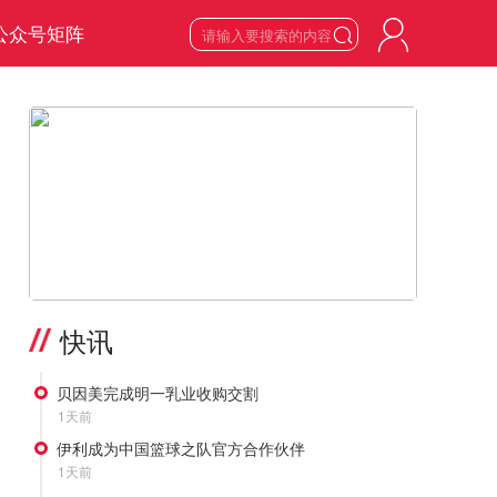
公众号矩阵

8
星期六

2026
年
8
月
>
快讯
贝因美完成明一乳业收购交割
1天前
伊利成为中国篮球之队官方合作伙伴
1天前