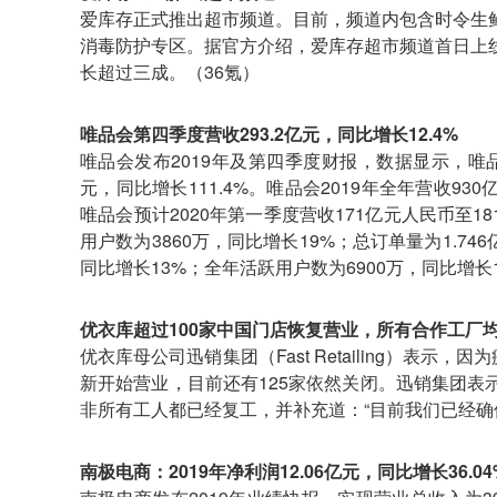
爱库存正式推出超市频道。目前，频道内包含时令生
消毒防护专区。据官方介绍，爱库存超市频道首日上线
长超过三成。（36氪）
唯品会第四季度营收293.2亿元，同比增长12.4%
唯品会发布2019年及第四季度财报，数据显示，唯品会
元，同比增长111.4%。唯品会2019年全年营收93
唯品会预计2020年第一季度营收171亿元人民币至1
用户数为3860万，同比增长19%；总订单量为1.746
同比增长13%；全年活跃用户数为6900万，同比增长1
优衣库超过100家中国门店恢复营业，所有合作工厂
优衣库母公司迅销集团（Fast Retailing）表
新开始营业，目前还有125家依然关闭。迅销集团
非所有工人都已经复工，并补充道：“目前我们已经确
南极电商：2019年净利润12.06亿元，同比增长36.04