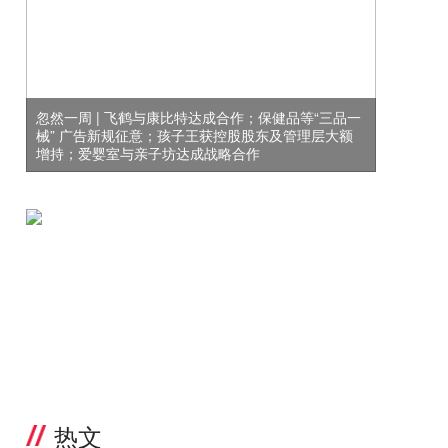
忽然一周 | 飞鹤与康比特达成合作；保健品等“三品一
械” 广告新规征意；孩子王获控股股东及管理层大额
增持；爱婴室与亲子坊达成战略合作
热文