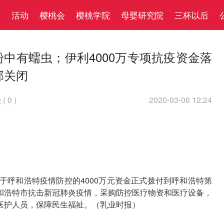
察
活动
樱桃会
樱桃学院
母婴研究院
三杯以后
粉中有蠕虫；伊利4000万专项抗疫资金落
部关闭
(
0
)
2020-03-06 12:24

于呼和浩特疫情防控的4000万元资金正式拨付到呼和浩特第
和浩特市抗击新冠肺炎疫情，采购防控医疗物资和医疗设备，
医护人员，保障民生福祉。（乳业时报）