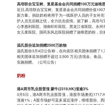
高培联合宝宝树、复星基金会共同捐赠100万元迪唯
近日,高培联合宝宝树、复星基金会共同捐赠价值10
新力量。捐款奶粉将用于为一线医护人员的子女补充
护人员无后顾之忧，全力抗击疫情。据了解，高培与
心李惠利医院、湖南旺旺医院、黑龙江省医院、永州
女儿童医院、国药东风总医院捐赠了迪唯恩奶粉，目
温氏股份追加捐赠2500万款物
温氏股份3月4日公告称，在向疫区相关团体捐赠了1,
相关团体追加捐赠不超过 2,500 万元(含现金、
实施捐赠。（公司公告）
奶粉
港A两市乳业股普涨 蒙牛(2319.HK)涨逾3%
3月5日，港A两市乳业股普涨，港股市场澳优(1717
涨逾1%；A股市场妙可蓝多逼近涨停，维维股份、