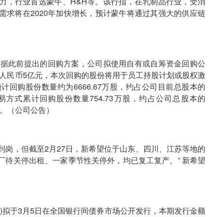
力，行业首选蒙牛、H&H等。该行指，在乳制品行业，受消
需求将在2020年加快增长，预计蒙牛将通过其强大的供应链
根据此前提出的回购方案，公司拟使用自有或自筹资金回购公
过人民币5亿元，本次回购的股份将用于员工持股计划或股权激
回购股份数量约为6666.67万股，约占公司目前总股本的
价交易方式累计回购股份数量754.73万股，约占公司总股本的
用）。（公司公告）
到岗，但截至2月27日，新希望位于山东、四川、江苏等地的
工厂待关停出租、一家季节性关停外，均已复工复产。” 新希望
债)拟于3月5日在全国银行间债券市场公开发行，本期发行金额