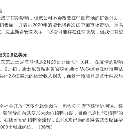
动
情造成了短期影响，但该公司不会改变在中国市场的扩张计划，
销售额，并表示2020年的增长将再次由中国市场带动。乐高
0家。克里斯蒂安森表示：“尽管可能存在任何挑战，但我们有望
失2.8亿美元
东京迪士尼海洋也从2月29日开始临时关闭。在疫情的影响
，迪士尼首席财务官Christine McCarthy在财报电话
共计2.8亿美元的运营收入损失，而这一预测只是基于两家乐
向全社会开放1万多个就业岗位，包含公司旗下猿辅导网课、猿
，猿辅导面向武汉加大岗位招聘力度，目前已通过“云招聘”的
线offer的招聘全流程，2月以来已为约834名武汉应届毕
00个就业岗位。（36氪）