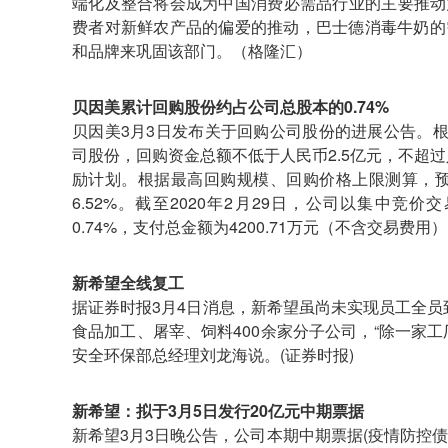
端化及整合将会成为中国消费必需品行业的主要推动
费者对新鲜农产品的偏爱的推动，巴士德消毒牛奶的
和品牌来巩固该部门。（格隆汇）
贝因美累计回购股份约占公司总股本的0.74%
贝因美3月3日发布关于回购公司股份的进展公告。
司股份，回购资金总额不低于人民币2.5亿元，不超
励计划。根据最高回购规模、回购价格上限测算，预计
6.52%。截至2020年2月29日，公司以集中竞
0.74%，支付总金额为4200.71万元（不含交易费
新希望全线复工
据证券时报3月4日消息，新希望虽尚未实现员工全员
食品加工、屠宰、饲料400余家分子公司，“除一家
安全环保部总经理刘龙海说。(证券时报)
新希望：拟于3月5日发行20亿元中期票据
新希望3月3日晚公告，公司本期中期票据(疫情防控