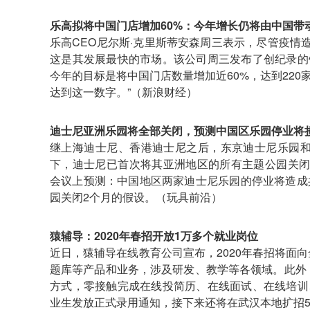
乐高拟将中国门店增加60%：今年增长仍将由中国带
乐高CEO尼尔斯·克里斯蒂安森周三表示，尽管疫
这是其发展最快的市场。该公司周三发布了创纪录的
今年的目标是将中国门店数量增加近60%，达到22
达到这一数字。”（新浪财经）
迪士尼亚洲乐园将全部关闭，预测中国区乐园停业将损
继上海迪士尼、香港迪士尼之后，东京迪士尼乐园和
下，迪士尼已首次将其亚洲地区的所有主题公园关闭。2月初
会议上预测：中国地区两家迪士尼乐园的停业将造成
园关闭2个月的假设。（玩具前沿）
猿辅导：2020年春招开放1万多个就业岗位
近日，猿辅导在线教育公司宣布，2020年春招将面
题库等产品和业务，涉及研发、教学等各领域。此外
方式，零接触完成在线投简历、在线面试、在线培训、在
业生发放正式录用通知，接下来还将在武汉本地扩招50