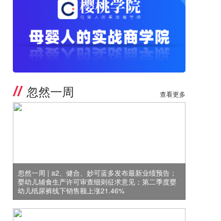
忽然一周
查看更多
忽然一周 | a2、健合、妙可蓝多发布最新业绩预告；
婴幼儿辅食生产许可审查细则征求意见；第二季度婴
幼儿纸尿裤线下销售额上涨21.46%