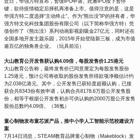
近日，华强方特宣布，暂缓IPO申请。此番IPO按下暂停
键，欲待疫情稳定后择机再准备上市。值得注意的是，这是
华强方特二度选择“主动终止”。作为“熊出没”IP的持有者，华
强方特文化科技集团股份有限公司（以下简称华强方特）凭
借创作了《熊出没》系列动画影视剧吸金27亿元，同时还在
全国多地开发主题乐园，2015年开始登陆新三板，成为市值
逾百亿的独角兽企业。（玩具前沿）
大山教育公开发售获认购4.09倍，每股发售价1.25港元
大山教育公告称，最终发售价已同意厘定为每股发售股份
1.25港元，预计公司将收取的股份发售所得款项净额估计约
为2.038亿港元。其中，公开发售已获轻度超额认购，已接
获合共8343份有效申请，认购合共8178.6万股公开发售股
份，相等于根据公开发售初步可供认购的2000万股公开发售
股份总数约4.09倍。（36氪）
童心制物发布童芯派产品，推中小学人工智能示范校建设方
案
7月14日消息，STEAM教育品牌童心制物（Makeblock）发