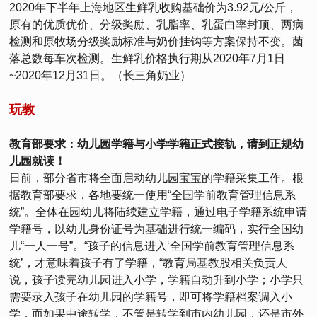
2020年下半年上海地区生鲜乳收购基础价为3.92元/公斤，
原有的优质优价、分级奖励、乳脂率、乳蛋白率封顶、两病
检测和原牧场分级奖励标准与奶价挂钩等方案保持不变。菌
落总数每车次检测。生鲜乳价格执行期从2020年7月1日
~2020年12月31日。（长三角奶业）
玩教
教育部要求：幼儿园学籍与小学学籍正式接轨，请到正规幼
儿园就读！
日前，部分省市将全面启动幼儿园宝宝的学籍采集工作。根
据教育部要求，各地要统一使用“全国学前教育管理信息系
统”。全体在园幼儿将陆续建立学籍，通过电子学籍系统申请
学籍号，以幼儿身份证号为基础进行统一编码，实行全国幼
儿“一人一号”。“孩子的信息进入‘全国学前教育管理信息系
统’，才意味着孩子有了学籍，“教育局基教股相关负责人
说，孩子读完幼儿园进入小学，学籍自动升到小学；小学只
需要录入孩子在幼儿园的学籍号，即可将学籍档案调入小
学，而如果中途转学，不管是转学到市内幼儿园，还是市外