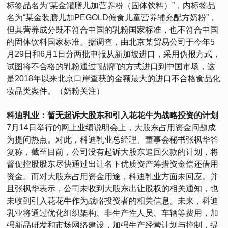
标签品名为“某金罐膳儿加营养粉（固体饮料）”，内标签品
名为“某金装膳儿加PEGOLD偏食儿童营养辅充配方奶粉”，
但其营养成分既不符合中国的乳粉国家标准，也不符合中国
的固体饮料国家标准。据调查，由北京某贸易公司于今年5
月29日和6月1日分两批申报从新加坡进口，采用伪报方式，
试图将不合格的乳粉通过“贴牌”的方式进口到中国市场，这
是2018年以来北京口岸查获的金额最大的进口不合格食品化
妆品类案件。（奶粉关注）
科迪乳业：暂无起诉大股东和引入花花牛为战略投资的计划
7月14日举行的网上业绩说明会上，大股东占用资金问题成
为提问热点。对此，科迪乳业总经理、董事会秘书张枫华答
复称，截至目前，公司没有起诉大股东追回欠款的计划，将
督促控股股东尽快通过出让名下优质资产筹措资金偿还借用
资金。而对大股东占用资金用途，科迪乳业方面未回应。并
且张枫华表示，公司未收到大股东出让股权的相关通知，也
未收到引入花花牛作为战略投资者的相关信息。未来，科迪
乳业将通过优化组织架构、非生产性人员、车辆等费用，加
强新品研发和市场网络建设，加强生产经营计划与控制，提