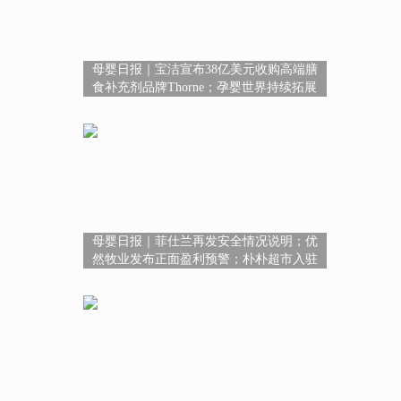
母婴日报｜宝洁宣布38亿美元收购高端膳
食补充剂品牌Thorne；孕婴世界持续拓展
超3400+服务版图；广西鼓励保健食品研发
创新
母婴日报｜菲仕兰再发安全情况说明；优
然牧业发布正面盈利预警；朴朴超市入驻
淘宝闪购