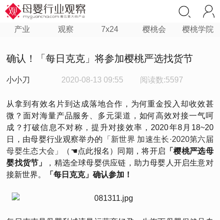
产业
观察
7x24
樱桃会
樱桃学院
确认！「每日克克」将参加樱桃严选找货节
小小刀
2020-08-13 09:55
阅读数:5597
从拿到有效名片到达成落地合作，为何重金投入却收效甚
微？面对海量产品服务、多元渠道，如何高效对接一气呵
成？打破信息不对称，提升对接效率，2020年8月18~20
日，由母婴行业观察举办的
「新世界 加速生长·2020第六届
母婴生态大会」
（☚点此报名）同期，将开启
「樱桃严选母
婴找货节」
，精选全球母婴供应链，助力母婴人开启生意对
接新世界。
「每日克克」确认参加！