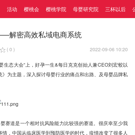
察
活动
樱桃会
樱桃学院
母婴研究院
三杯以后
——解密高效私域电商系统
(
0
)
2022-09-06 10:20

母婴生态大会”上，好孕一生&每日克克创始人兼CEO刘宏蛟以
统》为主题，深入探讨母婴行业的痛点和出路、及母婴品牌私
为母婴赛道是一个相对抗风险能力比较强的赛道。很庆幸至少我
事情，中国从临床医学到预防医学的时代，疫情改变了很多人