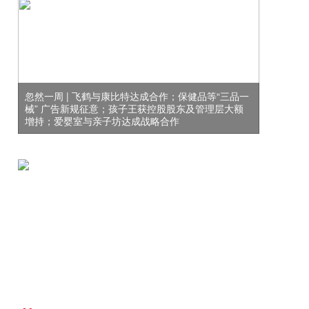
忽然一周 | 飞鹤与康比特达成合作；保健品等“三品一
械” 广告新规征意；孩子王获控股股东及管理层大额
增持；爱婴室与亲子坊达成战略合作