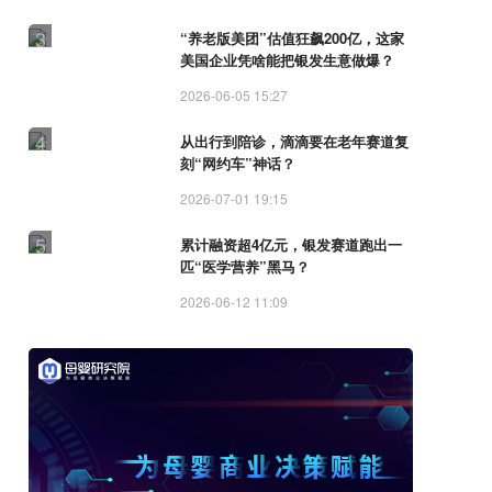
3
“养老版美团”估值狂飙200亿，这家
美国企业凭啥能把银发生意做爆？
2026-06-05 15:27
4
从出行到陪诊，滴滴要在老年赛道复
刻“网约车”神话？
2026-07-01 19:15
5
累计融资超4亿元，银发赛道跑出一
匹“医学营养”黑马？
2026-06-12 11:09