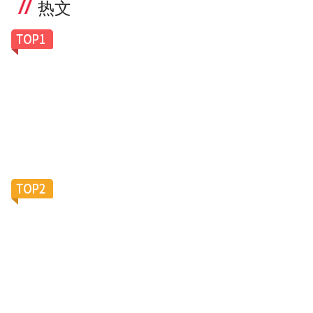
热文
一副老花镜卖100美元，Caddis凭什么让银发族排
队买单？
滴滴加码陪诊服务，大厂“银发会战”再添新变数？