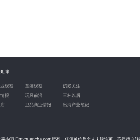
号矩阵
行业观察
童装观察
奶粉关注
品情报
玩具前沿
三杯以后
婴店
卫品商业情报
出海产业笔记
字内容归myguancha.com所有，任何单位及个人未经许可，不得擅自