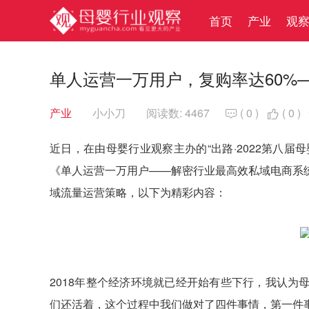
首页
产业
观
单人运营一万用户，复购率达60%
产业
小小刀
阅读数: 4467
(
0
)
(
0
)


近日，在由母婴行业观察主办的“出路·2022第八届
《单人运营一万用户——解密行业最高效私域电商系
域流量运营策略，以下为精彩内容：
2018年整个经济环境就已经开始有些下行，我认
们还活着，这个过程中我们做对了四件事情，第一件