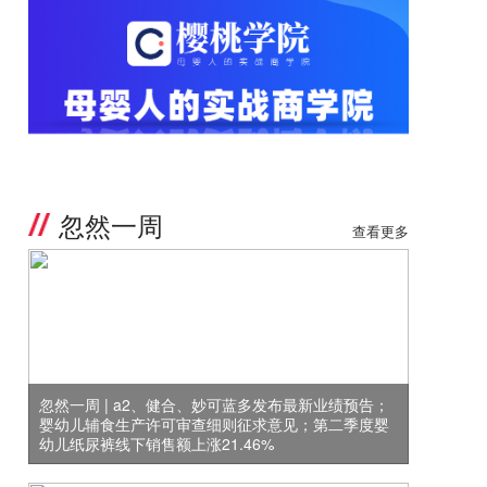
忽然一周
查看更多
忽然一周 | a2、健合、妙可蓝多发布最新业绩预告；
婴幼儿辅食生产许可审查细则征求意见；第二季度婴
幼儿纸尿裤线下销售额上涨21.46%