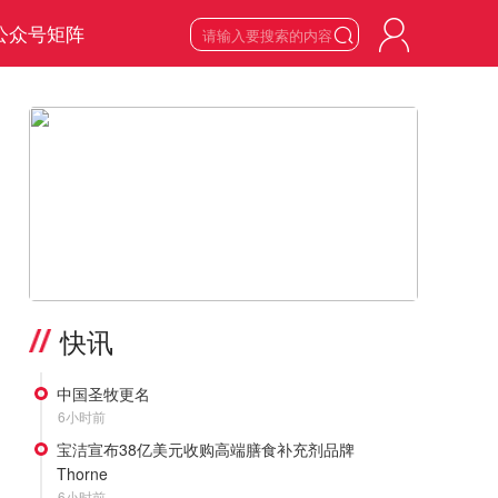
公众号矩阵

6
星期四

2026
年
8
月
>
快讯
中国圣牧更名
6小时前
宝洁宣布38亿美元收购高端膳食补充剂品牌
Thorne
6小时前