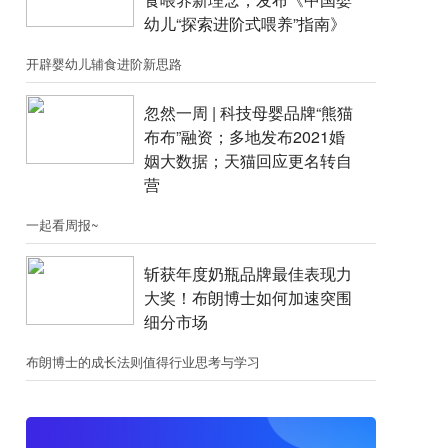
幼儿“探索进阶式喂养”指南》
开辟婴幼儿辅食进阶新思路
忽然一周 |​​ 科技母婴品牌“熊猫
布布”融资；​多地发布2021婚
姻大数据；天猫回应更名转自
营
一起看周报~
斩获年度奶瓶品牌最佳表现力
大奖！布朗博士如何加速突围
细分市场
布朗博士的成长法则值得行业思考与学习