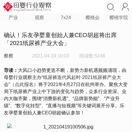
产业
观察
7x24
樱桃会
樱桃学院
确认！乐友孕婴童创始人兼CEO胡超将出席
「2021纸尿裤产业大会」
察察
2021-04-19 10:03
阅读数:5246
导读：
大风口小趋势更迭不断，新势力新机遇频频涌现，由
母婴行业观察主办
“纸尿裤迭代风起时·2021纸尿裤产业大
会”（点此报名）
将于2021年4月27日在杭州举办。聚焦大变
局下纸尿裤产业上中下游的变化与趋势，众多行业资深、业
内大咖齐聚，围绕“消费新机遇”、“品牌新势能”、“产业升
级”、“数字化转型”、“直播与短视频”等关键词展开分享。乐
友孕婴童创始人兼CEO胡超确认参加！