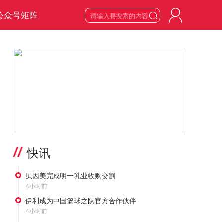
公众号矩阵

7
星期五

2026
年
8
月
>
快讯
贝因美完成明一乳业收购交割
4小时前
伊利成为中国篮球之队官方合作伙伴
4小时前