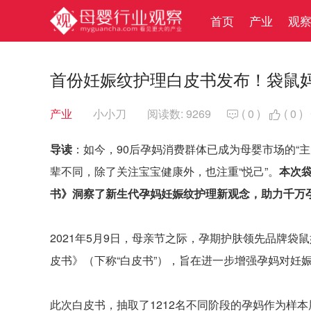
首页
产业
观
首份妊娠纹护理白皮书发布！袋鼠
产业
小小刀
阅读数: 9269
(
0
)
(
0
)


导读
：如今，90后孕妈消费群体已成为母婴市场的“
辈不同，除了关注宝宝健康外，也注重“悦己”。
本次
书》洞察了新生代孕妈妊娠纹护理新观念，助力千万
2021年5月9日，母亲节之际，孕期护肤领先品牌
皮书》（下称“白皮书”），旨在进一步增强孕妈对妊
此次白皮书，抽取了1212名不同阶段的孕妈作为样