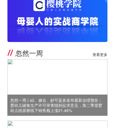
忽然一周
查看更多
忽然一周 | a2、健合、妙可蓝多发布最新业绩预告；
婴幼儿辅食生产许可审查细则征求意见；第二季度婴
幼儿纸尿裤线下销售额上涨21.46%