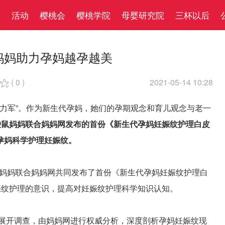
察
活动
樱桃会
樱桃学院
母婴研究院
三杯以后
妈妈助力孕妈越孕越美
(
0
)
2021-05-14 10:28

主力军”。作为新生代孕妈，她们的孕期观念和育儿观念与老一
袋鼠妈妈联合妈妈网发布的首份《新生代孕妈妊娠纹护理白皮
孕妈科学护理妊娠纹。
袋鼠妈妈联合妈妈网共同发布了首份《新生代孕妈妊娠纹护理白
娠纹护理的意识，提高对妊娠纹护理科学知识认知。
本展开调查，由妈妈网进行权威分析，深度剖析孕妈妊娠纹现