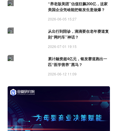
3
“养老版美团”估值狂飙200亿，这家
美国企业凭啥能把银发生意做爆？
2026-06-05 15:27
4
从出行到陪诊，滴滴要在老年赛道复
刻“网约车”神话？
2026-07-01 19:15
5
累计融资超4亿元，银发赛道跑出一
匹“医学营养”黑马？
2026-06-12 11:09