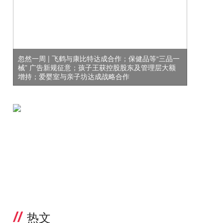
忽然一周 | 飞鹤与康比特达成合作；保健品等“三品一
械” 广告新规征意；孩子王获控股股东及管理层大额
增持；爱婴室与亲子坊达成战略合作
热文