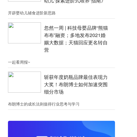
幼儿“探索进阶式喂养”指南》
开辟婴幼儿辅食进阶新思路
忽然一周 |​​ 科技母婴品牌“熊猫
布布”融资；​多地发布2021婚
姻大数据；天猫回应更名转自
营
一起看周报~
斩获年度奶瓶品牌最佳表现力
大奖！布朗博士如何加速突围
细分市场
布朗博士的成长法则值得行业思考与学习