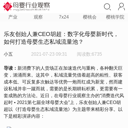
产业
观察
7x24
樱桃会
樱桃学院
乐友创始人兼CEO胡超：数字化母婴新时代，
如何打造母婴生态私域流量池？
小五
2021-07-23 09:31
阅读数:6735
导读：
新消费下的人货场正在加速迭代与重构，各种翻天巨
变，汹涌而来。这其中，私域流量凭借着超高的粘性、获客
成本低、可反复多次触达等优势一炮而红成为新宠，然而建
设私域并非一蹴而就，需要的是长期耕耘积累，更需要有一
套成熟的方法论。近日，在母婴行业观察主办的“消费迭代风
起时 • 2021第七届全球母婴大会”上，乐友创始人兼CEO胡
超以《打造母婴生态私域流量池》为主题带来精彩分享。以
下是精彩演讲内容：