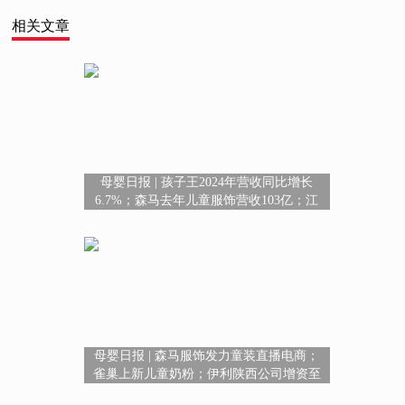
相关文章
母婴日报 | 孩子王2024年营收同比增长
6.7%；森马去年儿童服饰营收103亿；江
西将向0-3岁婴幼儿家庭发放托育服务消费
券
母婴日报 | 森马服饰发力童装直播电商；
雀巢上新儿童奶粉；伊利陕西公司增资至
2.7亿