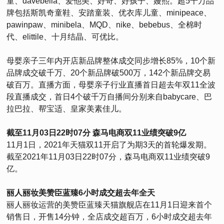
童、davebella、爱他美、好奇、好孩子、嫚熙。超5千万品
牌包括斯凯奇童鞋、安踏童装、优衣库儿童、minipeace、
pawinpaw、minibela、MQD、nike、bebebus、全棉时
代、elittile、十月结晶、可优比。
母婴亲子三年内开店新品牌整体成交同步增长85%，10个新
品牌成交破千万、20个新品牌破500万，142个新品牌交易
破百万。直播方面，母婴亲子行业直播首日超去年双11全波
段直播成交，首日4个破千万自播间分别来自babycare、巴
拉巴拉、帮宝适、皇家美素佳儿。
截至11月03日22时07分 森马电商双11业绩突破9亿
11月1日，2021年天猫双11开启了为期3天的首轮爆发期。
截至2021年11月03日22时07分，森马电商双11业绩突破9
亿。
丽人丽妆美赞臣蓝臻6小时成交超去年全天
丽人丽妆运营的美赞臣蓝臻天猫旗舰店在11月1日迎来首个
销售日，开售14分钟，全店成交超百万，6小时成交超去年