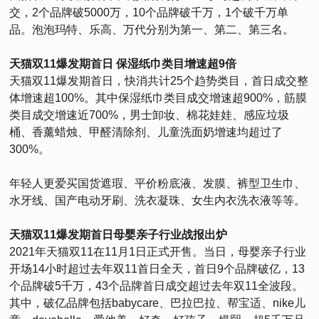
交，2个品牌破5000万，10个品牌破千万，1个破千万单
品。泡泡玛特、乐高、万代分别为第一、第二、第三名。
天猫双11爆发期首日 保湿纸巾类目增速超9倍
天猫双11爆发期首日，快消共计25个趋势类目，首日成交整
体增速超100%。其中保湿纸巾类目成交增速超900%，筋膜
类目成交增速近700%，男士卸妆、棉花娃娃、感应垃圾
桶、香薰蜡烛、甲醛清除剂、儿童洗面奶增速均超过了
300%。
年轻人更爱买国货遮瑕、平价粉底液、发膜、裤型卫生巾、
水牙线、国产电动牙刷、洗衣凝珠、女生内衣洗衣液等等。
天猫双11爆发期首日母婴亲子行业战报出炉
2021年天猫双11在11月1日正式开售。当日，母婴亲子行业
开场14小时超过去年双11首日全天，首日9个品牌破亿，13
个品牌破5千万，43个品牌首日成交超过去年双11全波段。
其中，破亿品牌包括babycare、巴拉巴拉、帮宝适、nike儿